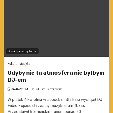
2 min przeczytania
Kultura
Muzyka
Gdyby nie ta atmosfera nie byłbym
DJ-em
06/04/2014
Juliusz Bączkowski
W piątek 4 kwietnia w sopockim Sfinksie wystąpił DJ
Fabio - ojciec chrzestny muzyki drum’n’bass.
Przedstawił trójmiejskim fanom ponad 20...