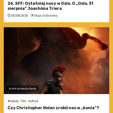
26. SFF: Ostatniej nocy w Oslo. O „Oslo, 31
sierpnia” Joachima Triera
05/08/2026
Maja Grabowska
6 min przeczytania
Artykuły
Film
Kultura
Czy Christopher Nolan zrobił nas w „konia”?