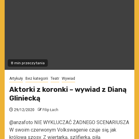
8 min przeczytania
Artykuły
Bez kategorii
Teatr
Wywiad
Aktorki z koronki – wywiad z Dianą
Gliniecką
29/12/2020
Filip Łach
@anzafoto NIE WYKLUCZAĆ ŻADNEGO SCENARIUSZA
W swoim czerwonym Volkswagenie czuje się, jak
królowa szosy. Z wiertarką, szlifierką, piłą