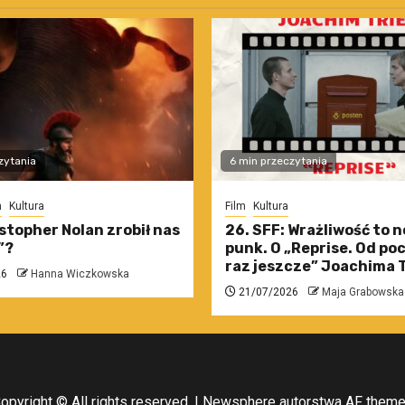
zytania
6 min przeczytania
m
Kultura
Film
Kultura
stopher Nolan zrobił nas
26. SFF: Wrażliwość to 
”?
punk. O „Reprise. Od po
raz jeszcze” Joachima T
26
Hanna Wiczkowska
21/07/2026
Maja Grabowska
opyright © All rights reserved.
|
Newsphere
autorstwa AF them