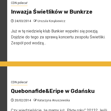
CDN poleca!
Inwazja Świetlików w Bunkrze
24/03/2014
Urszula Korąkiewicz
Już w tę niedzielę klub Bunkier wypełni się poezją.
Dojdzie do tego za sprawą koncertu zespołu Świetliki.
Zespół pod wodzą...
CDN poleca!
Quebonafide&Eripe w Gdańsku
20/02/2014
Katarzyna Anuszewska
Czy wiedzieliście, że mamy już „Płytę roku” 2013? Jeśli