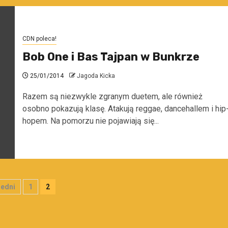
CDN poleca!
Bob One i Bas Tajpan w Bunkrze
25/01/2014
Jagoda Kicka
Razem są niezwykle zgranym duetem, ale również
osobno pokazują klasę. Atakują reggae, dancehallem i hip
hopem. Na pomorzu nie pojawiają się...
onicowanie
edni
1
2
isów