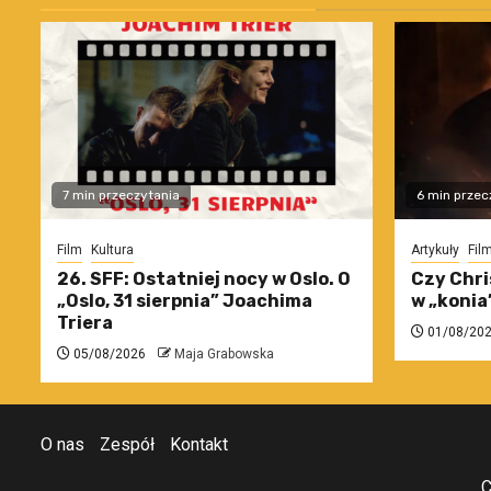
7 min przeczytania
6 min przec
Film
Kultura
Artykuły
Fil
26. SFF: Ostatniej nocy w Oslo. O
Czy Chri
„Oslo, 31 sierpnia” Joachima
w „konia
Triera
01/08/20
05/08/2026
Maja Grabowska
O nas
Zespół
Kontakt
C