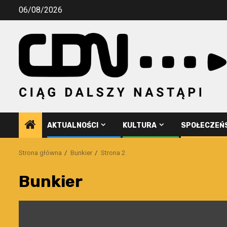
Przejdź
06/08/2026
do
treści
AKTUALNOŚCI
KULTURA
SPOŁECZEŃ
Strona główna
Bunkier
Strona 2
Bunkier