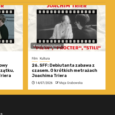
4 min przeczytania
Film
Kultura
nowy
26. SFF: Debiutanta zabawa z
czątku,
czasem. O krótkich metrażach
riera
Joachima Triera
14/07/2026
Maja Grabowska
es