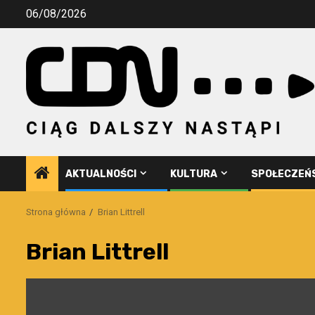
Przejdź
06/08/2026
do
treści
AKTUALNOŚCI
KULTURA
SPOŁECZEŃ
Strona główna
Brian Littrell
Brian Littrell