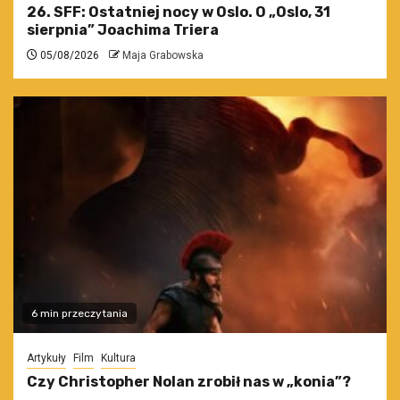
26. SFF: Ostatniej nocy w Oslo. O „Oslo, 31
sierpnia” Joachima Triera
05/08/2026
Maja Grabowska
6 min przeczytania
Artykuły
Film
Kultura
Czy Christopher Nolan zrobił nas w „konia”?