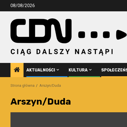
Przejdź
08/08/2026
do
treści
AKTUALNOŚCI
KULTURA
SPOŁECZEŃ
Strona główna
Arszyn/Duda
Arszyn/Duda