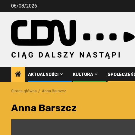
Przejdź
06/08/2026
do
treści
AKTUALNOŚCI
KULTURA
SPOŁECZEŃ
Strona główna
Anna Barszcz
Anna Barszcz