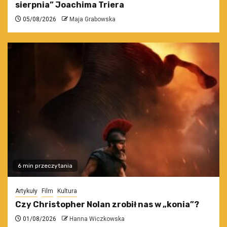
sierpnia” Joachima Triera
05/08/2026
Maja Grabowska
6 min przeczytania
Artykuły
Film
Kultura
Czy Christopher Nolan zrobił nas w „konia”?
01/08/2026
Hanna Wiczkowska