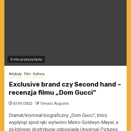
3 min przeczytania
Artykuły
Film
Kultura
Exclusive brand czy Second hand –
recenzja filmu „Dom Gucci”
07/01/2022
Tomasz Augustis
Dramat/kryminał biograficzny „Dom Gucci”, który
wypłynął spod ręki wytwórni Metro-Goldwyn-Mayer, a
za którego dystrybucję odpowiada Universal Pictures,