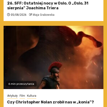
26. SFF: Ostatniej nocy w Oslo. O „Oslo, 31
sierpnia” Joachima Triera
05/08/2026
Maja Grabowska
6 min przeczytania
Artykuły
Film
Kultura
Czy Christopher Nolan zrobił nas w „konia”?