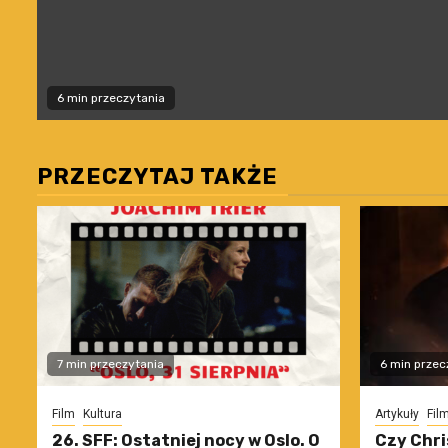
6 min przeczytania
PRZECZYTAJ TAKŻE
7 min przeczytania
6 min przec
Film
Kultura
Artykuły
Fil
26. SFF: Ostatniej nocy w Oslo. O
Czy Chri