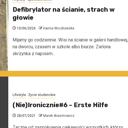
Defibrylator na ścianie, strach w
głowie
10/06/2026
Hanna Wiczkowska
Mijamy go codziennie. Wisi na ścianie w galerii handlowej,
na dworcu, czasem w szkole albo biurze. Zielona
skrzynka z napisem...
Lifestyle
Życie studenckie
(Nie)Ironicznie#6 – Erste Hilfe
28/07/2021
Marek Arasimowicz
Zacznę od zaspokojenia ciekawości wszystkich, którzy