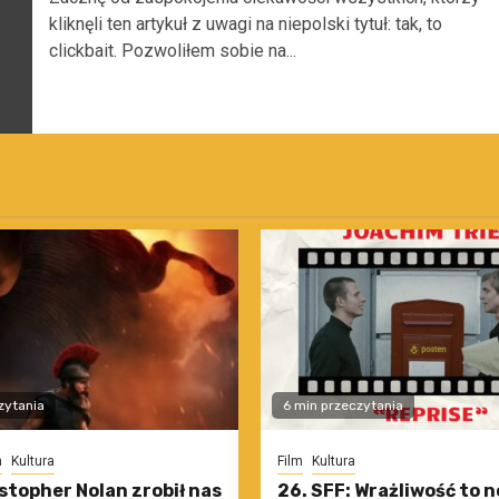
kliknęli ten artykuł z uwagi na niepolski tytuł: tak, to
clickbait. Pozwoliłem sobie na...
zytania
6 min przeczytania
m
Kultura
Film
Kultura
stopher Nolan zrobił nas
26. SFF: Wrażliwość to 