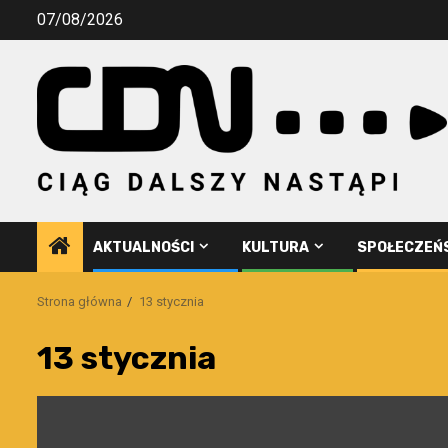
Przejdź
07/08/2026
do
treści
AKTUALNOŚCI
KULTURA
SPOŁECZEŃ
Strona główna
13 stycznia
13 stycznia