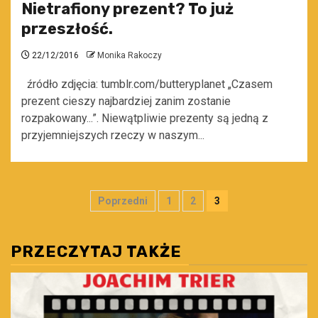
Nietrafiony prezent? To już
przeszłość.
22/12/2016
Monika Rakoczy
źródło zdjęcia: tumblr.com/butteryplanet „Czasem
prezent cieszy najbardziej zanim zostanie
rozpakowany...”. Niewątpliwie prezenty są jedną z
przyjemniejszych rzeczy w naszym...
Stronicowanie
Poprzedni
1
2
3
wpisów
PRZECZYTAJ TAKŻE