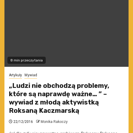
8 min przeczytania
Artykuły
Wywiad
„Ludzi nie obchodzą problemy,
które są naprawdę ważne… ” –
wywiad z młodą aktywistką
Roksaną Kaczmarską
22/12/2016
Monika Rakoczy