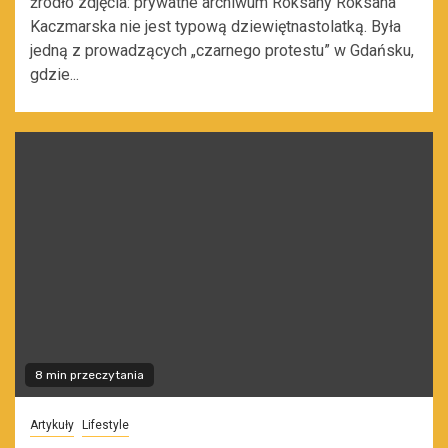
źródło zdjęcia: prywatne archiwum Roksany Roksana
Kaczmarska nie jest typową dziewiętnastolatką. Była
jedną z prowadzących „czarnego protestu” w Gdańsku,
gdzie...
8 min przeczytania
Artykuły
Lifestyle