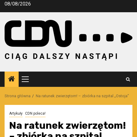
Przejdź
08/08/2026
do
treści
Menu
główne
Strona główna
Na ratunek zwierzętom! – zbiórka na szpital „Ostoja”
Artykuły
CDN poleca!
Na ratunek zwierzętom!
– zbiórka na szpital