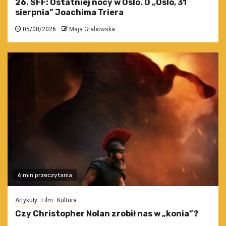
26. SFF: Ostatniej nocy w Oslo. O „Oslo, 31
sierpnia” Joachima Triera
05/08/2026
Maja Grabowska
6 min przeczytania
Artykuły
Film
Kultura
Czy Christopher Nolan zrobił nas w „konia”?