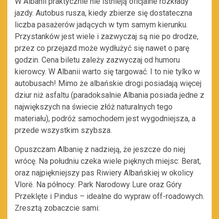
W Albanii praktycznie nie istnieją oficjalne rozkłady
jazdy. Autobus rusza, kiedy zbierze się dostateczna
liczba pasażerów jadących w tym samym kierunku.
Przystanków jest wiele i zazwyczaj są nie po drodze,
przez co przejazd może wydłużyć się nawet o parę
godzin. Cena biletu zależy zazwyczaj od humoru
kierowcy. W Albanii warto się targować. I to nie tylko w
autobusach! Mimo że albańskie drogi posiadają więcej
dziur niż asfaltu (paradoksalnie Albania posiada jedne z
największych na świecie złóż naturalnych tego
materiału), podróż samochodem jest wygodniejsza, a
przede wszystkim szybsza.
Opuszczam Albanię z nadzieją, że jeszcze do niej
wrócę. Na południu czeka wiele pięknych miejsc: Berat,
oraz najpiękniejszy pas Riwiery Albańskiej w okolicy
Vlorë. Na północy: Park Narodowy Lure oraz Góry
Przeklęte i Pindus – idealne do wypraw off-roadowych.
Zresztą zobaczcie sami: