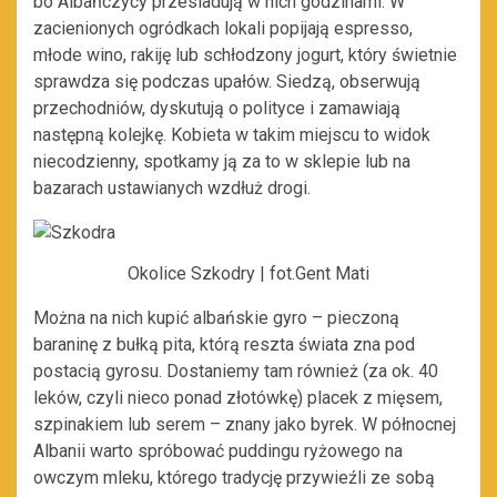
bo Albańczycy przesiadują w nich godzinami. W
zacienionych ogródkach lokali popijają espresso,
młode wino, rakiję lub schłodzony jogurt, który świetnie
sprawdza się podczas upałów. Siedzą, obserwują
przechodniów, dyskutują o polityce i zamawiają
następną kolejkę. Kobieta w takim miejscu to widok
niecodzienny, spotkamy ją za to w sklepie lub na
bazarach ustawianych wzdłuż drogi.
Okolice Szkodry | fot.Gent Mati
Można na nich kupić albańskie gyro – pieczoną
baraninę z bułką pita, którą reszta świata zna pod
postacią gyrosu. Dostaniemy tam również (za ok. 40
leków, czyli nieco ponad złotówkę) placek z mięsem,
szpinakiem lub serem – znany jako byrek. W północnej
Albanii warto spróbować puddingu ryżowego na
owczym mleku, którego tradycję przywieźli ze sobą