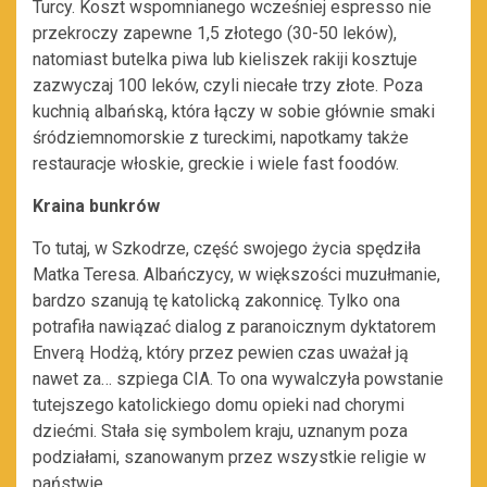
Turcy. Koszt wspomnianego wcześniej espresso nie
przekroczy zapewne 1,5 złotego (30-50 leków),
natomiast butelka piwa lub kieliszek rakiji kosztuje
zazwyczaj 100 leków, czyli niecałe trzy złote. Poza
kuchnią albańską, która łączy w sobie głównie smaki
śródziemnomorskie z tureckimi, napotkamy także
restauracje włoskie, greckie i wiele fast foodów.
Kraina bunkrów
To tutaj, w Szkodrze, część swojego życia spędziła
Matka Teresa. Albańczycy, w większości muzułmanie,
bardzo szanują tę katolicką zakonnicę. Tylko ona
potrafiła nawiązać dialog z paranoicznym dyktatorem
Enverą Hodżą, który przez pewien czas uważał ją
nawet za… szpiega CIA. To ona wywalczyła powstanie
tutejszego katolickiego domu opieki nad chorymi
dziećmi. Stała się symbolem kraju, uznanym poza
podziałami, szanowanym przez wszystkie religie w
państwie.