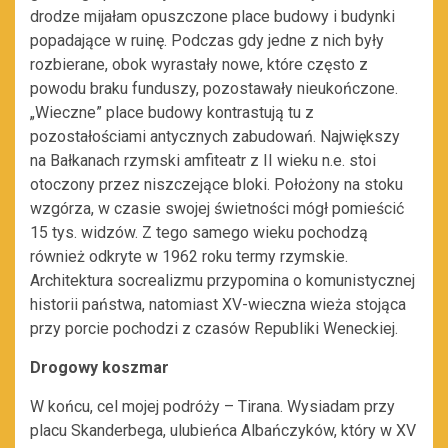
drodze mijałam opuszczone place budowy i budynki
popadające w ruinę. Podczas gdy jedne z nich były
rozbierane, obok wyrastały nowe, które często z
powodu braku funduszy, pozostawały nieukończone.
„Wieczne” place budowy kontrastują tu z
pozostałościami antycznych zabudowań. Największy
na Bałkanach rzymski amfiteatr z II wieku n.e. stoi
otoczony przez niszczejące bloki. Położony na stoku
wzgórza, w czasie swojej świetności mógł pomieścić
15 tys. widzów. Z tego samego wieku pochodzą
również odkryte w 1962 roku termy rzymskie.
Architektura socrealizmu przypomina o komunistycznej
historii państwa, natomiast XV-wieczna wieża stojąca
przy porcie pochodzi z czasów Republiki Weneckiej.
Drogowy koszmar
W końcu, cel mojej podróży – Tirana. Wysiadam przy
placu Skanderbega, ulubieńca Albańczyków, który w XV