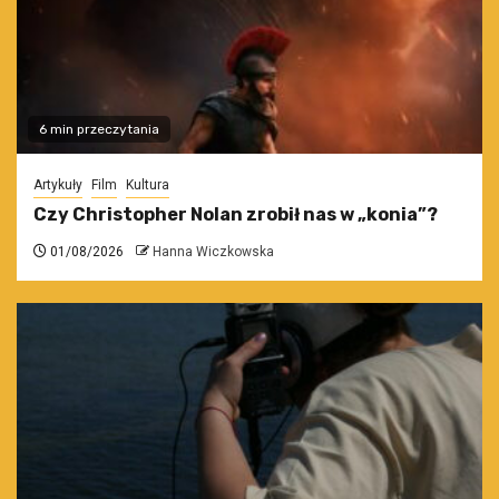
6 min przeczytania
Artykuły
Film
Kultura
Czy Christopher Nolan zrobił nas w „konia”?
01/08/2026
Hanna Wiczkowska