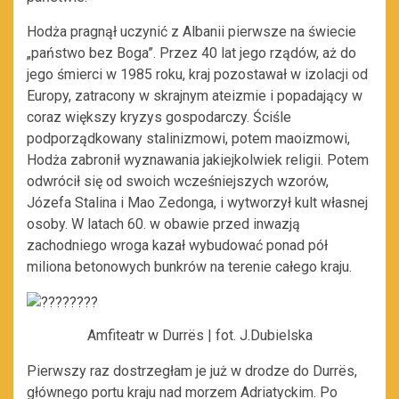
Hodża pragnął uczynić z Albanii pierwsze na świecie
„państwo bez Boga”. Przez 40 lat jego rządów, aż do
jego śmierci w 1985 roku, kraj pozostawał w izolacji od
Europy, zatracony w skrajnym ateizmie i popadający w
coraz większy kryzys gospodarczy. Ściśle
podporządkowany stalinizmowi, potem maoizmowi,
Hodża zabronił wyznawania jakiejkolwiek religii. Potem
odwrócił się od swoich wcześniejszych wzorów,
Józefa Stalina i Mao Zedonga, i wytworzył kult własnej
osoby. W latach 60. w obawie przed inwazją
zachodniego wroga kazał wybudować ponad pół
miliona betonowych bunkrów na terenie całego kraju.
Amfiteatr w Durrës | fot. J.Dubielska
Pierwszy raz dostrzegłam je już w drodze do Durrës,
głównego portu kraju nad morzem Adriatyckim. Po