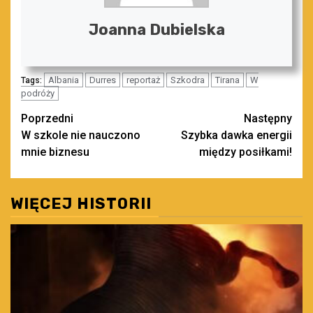
Joanna Dubielska
Albania
Durres
reportaż
Szkodra
Tirana
W
Tags:
podróży
Zobacz
Poprzedni
Następny
W szkole nie nauczono
Szybka dawka energii
wpisy
mnie biznesu
między posiłkami!
WIĘCEJ HISTORII