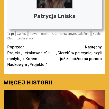
Patrycja Lniska
CWFiS
Rewa
sport
UG
Uniwersytet Gdański
Yacht
Tags:
Club
żeglarstwo
Zobacz
Poprzedni
Następny
Projekt „Leżakowanie” –
„Gierek” w pelerynie, czyli
wpisy
medytuj z Kołem
już za późno na pomoc
Naukowym „Projektor”
WIĘCEJ HISTORII