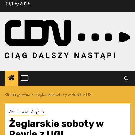
Przejdź
09/08/2026
do
treści
Menu
główne
Strona główna
Żeglarskie soboty w Rewie z UG!
Aktualności
Artykuły
Żeglarskie soboty w
Rewie z UG!