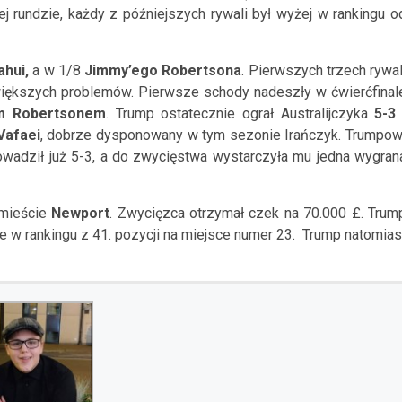
j rundzie, każdy z późniejszych rywali był wyżej w rankingu o
iahui,
a w 1/8
Jimmy’ego Robertsona
. Pierwszych trzech rywal
 większych problemów. Pierwsze schody nadeszły w ćwierćfinal
m Robertsonem
. Trump ostatecznie ograł Australijczyka
5-3
Vafaei
, dobrze dysponowany w tym sezonie Irańczyk. Trumpow
owadził już 5-3, a do zwycięstwa wystarczyła mu jedna wygran
 mieście
Newport
. Zwycięzca otrzymał czek na 70.000 £. Trum
e w rankingu z 41. pozycji na miejsce numer 23. Trump natomias