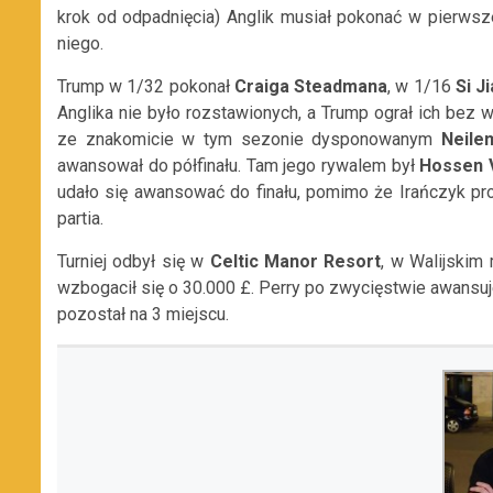
krok od odpadnięcia) Anglik musiał pokonać w pierwsze
niego.
Trump w 1/32 pokonał
Craiga Steadmana
, w 1/16
Si J
Anglika nie było rozstawionych, a Trump ograł ich bez
ze znakomicie w tym sezonie dysponowanym
Neile
awansował do półfinału. Tam jego rywalem był
Hossen 
udało się awansować do finału, pomimo że Irańczyk pr
partia.
Turniej odbył się w
Celtic Manor Resort
, w Walijskim
wzbogacił się o 30.000 £. Perry po zwycięstwie awansuj
pozostał na 3 miejscu.