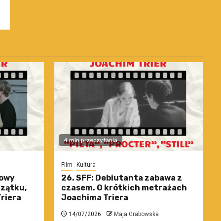
4 min przeczytania
Film
Kultura
nowy
26. SFF: Debiutanta zabawa z
czątku,
czasem. O krótkich metrażach
riera
Joachima Triera
14/07/2026
Maja Grabowska