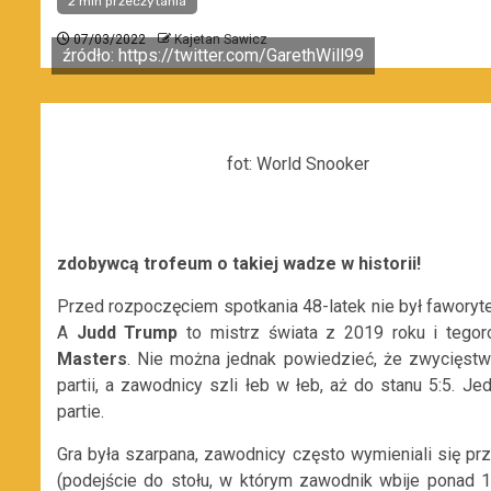
2 min przeczytania
07/03/2022
Kajetan Sawicz
źródło: https://twitter.com/GarethWill99
fot: World Snooker
zdobywcą trofeum o takiej wadze w historii!
Przed rozpoczęciem spotkania 48-latek nie był faworytem
A
Judd Trump
to mistrz świata z 2019 roku i tego
Masters
. Nie można jednak powiedzieć, że zwycięstw
partii, a zawodnicy szli łeb w łeb, aż do stanu 5:5. J
partie.
Gra była szarpana, zawodnicy często wymieniali się prz
(podejście do stołu, w którym zawodnik wbije ponad 