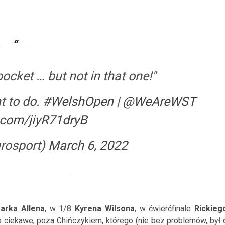
pocket … but not in that one!"
t to do.
#WelshOpen
|
@WeAreWST
r.com/jiyR71dryB
rosport)
March 6, 2022
arka Allena
, w 1/8
Kyrena Wilsona
, w ćwierćfinale
Rickieg
o ciekawe, poza Chińczykiem, którego (nie bez problemów, był 