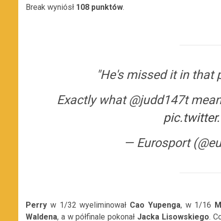
Break wyniósł
108 punktów
.
"He's missed it in that 
Exactly what @judd147t mean
pic.twitte
— Eurosport (@eu
Perry
w 1/32 wyeliminował
Cao Yupenga
, w 1/16
M
Waldena
, a w półfinale pokonał
Jacka Lisowskiego
. C