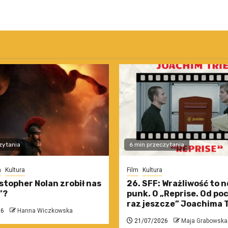
zytania
6 min przeczytania
m
Kultura
Film
Kultura
stopher Nolan zrobił nas
26. SFF: Wrażliwość to 
”?
punk. O „Reprise. Od po
raz jeszcze” Joachima T
26
Hanna Wiczkowska
21/07/2026
Maja Grabowska