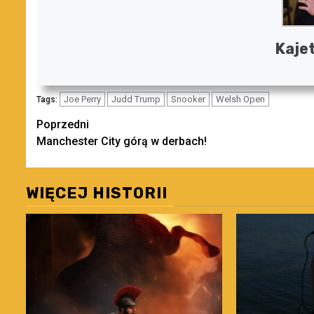
Kaje
Joe Perry
Judd Trump
Snooker
Welsh Open
Tags:
Zobacz
Poprzedni
Manchester City górą w derbach!
wpisy
WIĘCEJ HISTORII