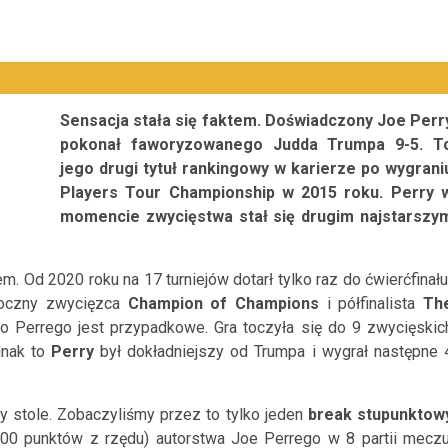
Sensacja stała się faktem. Doświadczony Joe Perr
pokonał faworyzowanego Judda Trumpa 9-5. T
jego drugi tytuł rankingowy w karierze po wygrani
Players Tour Championship w 2015 roku. Perry 
momencie zwycięstwa stał się drugim najstarszy
. Od 2020 roku na 17 turniejów dotarł tylko raz do ćwierćfinału
roczny zwycięzca
Champion of Champions
i półfinalista
Th
o Perrego jest przypadkowe. Gra toczyła się do 9 zwycięskic
ednak to
Perry
był dokładniejszy od Trumpa i wygrał następne 
y stole. Zobaczyliśmy przez to tylko jeden
break stupunktow
100 punktów z rzędu) autorstwa Joe Perrego w 8 partii meczu