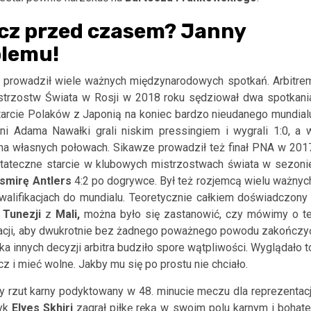
cz przed czasem? Janny
blemu!
ry prowadził wiele ważnych międzynarodowych spotkań. Arbitre
trzostw Świata w Rosji w 2018 roku sędziował dwa spotkani
starcie Polaków z Japonią na koniec bardzo nieudanego mundial
i Adama Nawałki grali niskim pressingiem i wygrali 1:0, a 
 na własnych połowach. Sikawze prowadził też finał PNA w 201
stateczne starcie w klubowych mistrzostwach świata w sezoni
smirę Antlers
4:2 po dogrywce. Był też rozjemcą wielu ważnyc
walifikacjach do mundialu. Teoretycznie całkiem doświadczony 
ę
Tunezji
z
Mali,
można było się zastanowić, czy mówimy o te
uacji, aby dwukrotnie bez żadnego poważnego powodu zakończy
 innych decyzji arbitra budziło spore wątpliwości. Wyglądało t
cz i mieć wolne. Jakby mu się po prostu nie chciało.
y rzut karny podyktowany w 48. minucie meczu dla reprezentacj
zyk
Elyes Skhiri
zagrał piłkę ręką w swoim polu karnym i bohate