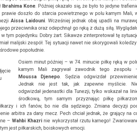
ł
Ibrahima Kone
. Później okazało się, że było to jedyne trafieni
i prawie doszło do starcia powietrznego w polu karnym Mali, 
nezji
Aissa Laidouni
. Wcześniej jednak obaj upadli na murawę
jego przeciwnika oraz odepchnął go ręką z dużą siłą. Wyglądał
i w tym pojedynku. Dobry żart. Sikawze zinterpretował tę sytuacj
miał malijski zespół. Tej sytuacji nawet nie skorygowali koledzy
 środowe popołudnie.
Osiem minut później – w 74. minucie piłkę ręką w pol
karnym Mali zagrywał zawodnik tego zespołu 
djęcie
Moussa Djenepo
. Sędzia odgwizdał przewinienie
u
Jednak nie jest tak, jak zapewne myślicie. Ni
odgwizdał jedenastki dla Tunezji, tylko wskazał na lini
środkową, tym samym przyznając piłkę piłkarzo
piłkarzy i ich fanów, bo nie dla sędziego. Zmiana decyzji po
e arbitra za dany mecz. Pech chciał jednak, że grający na c
enne –
Wahbi Khazri
nie wykorzystał rzutu karnego! Zwariowan
ym jest piłkarskich, boiskowych emocji.