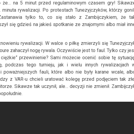
ko że… na 5 minut przed regulaminowym czasem gry! Sikawz
 minuta rywalizacji. Po protestach Tunezyjczyków, którzy gonil
Zastanawia tylko to, co się stało z Zambijczykiem, że ta
ył się gdzieś na jakieś spotkanie ze znajomymi albo miał inn
nowieniu rywalizacji. W walce o piłkę zmierzyli się Tunezyjczy
Toure zahaczył nogę rywala. Oczywiście jest to faul. Tylko czy jes
, ciężkie” przewinienie? Sami możecie ocenić sobie tę sytuację
, podczas tego turnieju, jak i wielu innych rywalizacjach 
 poważniejszych fauli, które albo nie były karane wcale, alb
ledzy z VAR-u chcieli uratować kolegę przed podjęciem tak złe
itorze. Sikawze tak uczynił, ale… decyzji nie zmienił. Zambijczy
popołudnie.