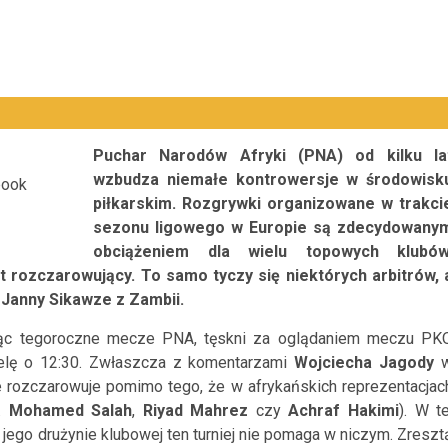
Puchar Narodów Afryki (PNA) od kilku la
wzbudza niemałe kontrowersje w środowisk
book
piłkarskim. Rozgrywki organizowane w trakci
sezonu ligowego w Europie są zdecydowany
obciążeniem dla wielu topowych klubów
 rozczarowujący. To samo tyczy się niektórych arbitrów, 
 Janny Sikawze z Zambii.
dając tegoroczne mecze PNA, tęskni za oglądaniem meczu PK
ielę o 12:30. Zwłaszcza z komentarzami
Wojciecha Jagody
ie rozczarowuje pomimo tego, że w afrykańskich reprezentacjac
n.
Mohamed Salah
,
Riyad Mahrez
czy
Achraf Hakimi
). W te
i jego drużynie klubowej ten turniej nie pomaga w niczym. Zreszt