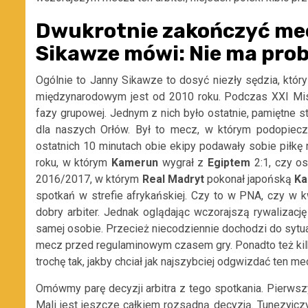
Dwukrotnie zakończyć me
Sikawze mówi: Nie ma pro
Ogólnie to Janny Sikawze to dosyć niezły sędzia, któ
międzynarodowym jest od 2010 roku. Podczas XXI Mis
fazy grupowej. Jednym z nich było ostatnie, pamiętne 
dla naszych Orłów. Był to mecz, w którym podopieczn
ostatnich 10 minutach obie ekipy podawały sobie piłkę
roku, w którym
Kamerun
wygrał z
Egiptem
2:1, czy o
2016/2017, w którym
Real Madryt
pokonał japońską
Ka
spotkań w strefie afrykańskiej. Czy to w PNA, czy w k
dobry arbiter. Jednak oglądając wczorajszą rywalizacj
samej osobie. Przecież niecodziennie dochodzi do syt
mecz przed regulaminowym czasem gry. Ponadto też kilka
trochę tak, jakby chciał jak najszybciej odgwizdać ten me
Omówmy parę decyzji arbitra z tego spotkania. Pierwsz
Mali jest jeszcze całkiem rozsądną decyzją. Tunezyjc