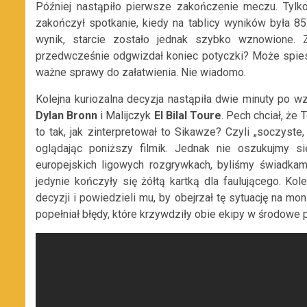
Później nastąpiło pierwsze zakończenie meczu. Tyl
zakończył spotkanie, kiedy na tablicy wyników była 85.
wynik, starcie zostało jednak szybko wznowione. 
przedwcześnie odgwizdał koniec potyczki? Może spiesz
ważne sprawy do załatwienia. Nie wiadomo.
Kolejna kuriozalna decyzja nastąpiła dwie minuty po wz
Dylan Bronn
i Malijczyk
El Bilal Toure
. Pech chciał, że 
to tak, jak zinterpretował to Sikawze? Czyli „soczyste
oglądając poniższy filmik. Jednak nie oszukujmy się
europejskich ligowych rozgrywkach, byliśmy świadkami
jedynie kończyły się żółtą kartką dla faulującego. Ko
decyzji i powiedzieli mu, by obejrzał tę sytuację na mon
popełniał błędy, które krzywdziły obie ekipy w środowe 