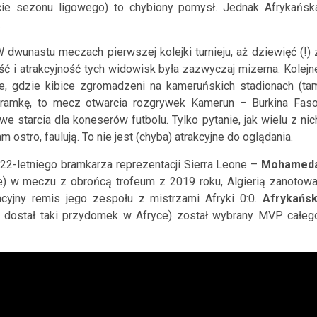
kcie sezonu ligowego) to chybiony pomysł. Jednak Afrykańsk
.
 dwunastu meczach pierwszej kolejki turnieju, aż dziewięć (!) 
ć i atrakcyjność tych widowisk była zazwyczaj mizerna. Kolejn
e, gdzie kibice zgromadzeni na kameruńskich stadionach (ta
 bramkę, to mecz otwarcia rozgrywek Kamerun – Burkina Faso
 starcia dla koneserów futbolu. Tylko pytanie, jak wielu z nic
 ostro, faulują. To nie jest (chyba) atrakcyjne do oglądania.
22-letniego bramkarza reprezentacji Sierra Leone –
Mohamed
ne) w meczu z obrońcą trofeum z 2019 roku, Algierią zanotowa
acyjny remis jego zespołu z mistrzami Afryki 0:0.
Afrykańsk
a dostał taki przydomek w Afryce) został wybrany MVP całeg