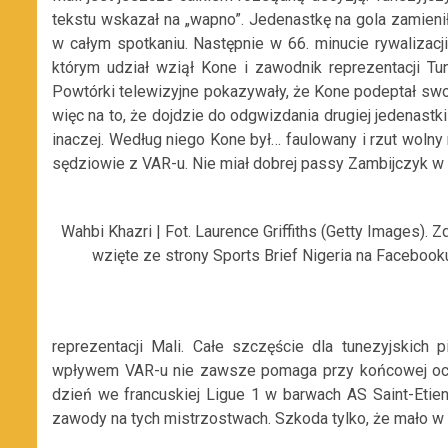
tekstu wskazał na „wapno”. Jedenastkę na gola zamieni
w całym spotkaniu. Następnie w 66. minucie rywalizacj
którym udział wziął Kone i zawodnik reprezentacji Tu
Powtórki telewizyjne pokazywały, że Kone podeptał swo
więc na to, że dojdzie do odgwizdania drugiej jedenastk
inaczej. Według niego Kone był… faulowany i rzut wolny 
sędziowie z VAR-u. Nie miał dobrej passy Zambijczyk w
Wahbi Khazri | Fot. Laurence Griffiths (Getty Images). Z
wzięte ze strony Sports Brief Nigeria na Facebook
reprezentacji Mali. Całe szczęście dla tunezyjskich 
wpływem VAR-u nie zawsze pomaga przy końcowej oceni
dzień we francuskiej Ligue 1 w barwach AS Saint-Eti
zawody na tych mistrzostwach. Szkoda tylko, że mało w t