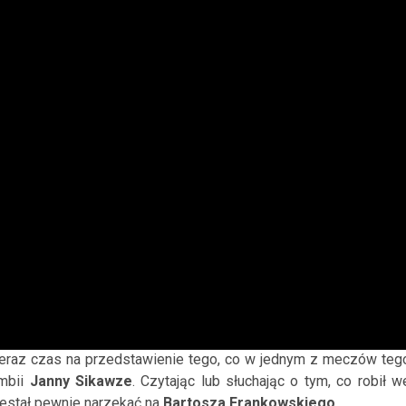
eraz czas na przedstawienie tego, co w jednym z meczów teg
ambii
Janny Sikawze
. Czytając lub słuchając o tym, co robił w
zestał pewnie narzekać na
Bartosza Frankowskiego
.