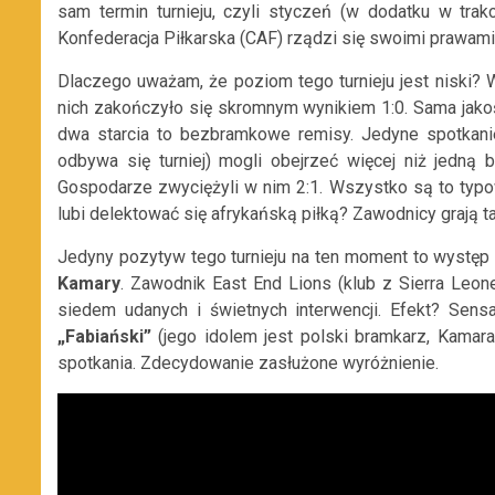
sam termin turnieju, czyli styczeń (w dodatku w tra
Konfederacja Piłkarska (CAF) rządzi się swoimi prawami
Dlaczego uważam, że poziom tego turnieju jest niski? W
nich zakończyło się skromnym wynikiem 1:0. Sama jakoś
dwa starcia to bezbramkowe remisy. Jedyne spotkani
odbywa się turniej) mogli obejrzeć więcej niż jedną
Gospodarze zwyciężyli w nim 2:1. Wszystko są to typowe
lubi delektować się afrykańską piłką? Zawodnicy grają tam
Jedyny pozytyw tego turnieju na ten moment to występ 
Kamary
. Zawodnik East End Lions (klub z Sierra Leo
siedem udanych i świetnych interwencji. Efekt? Sens
„Fabiański”
(jego idolem jest polski bramkarz, Kamar
spotkania. Zdecydowanie zasłużone wyróżnienie.