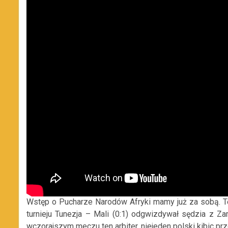
Wstęp o Pucharze Narodów Afryki mamy już za sobą. T
turnieju Tunezja – Mali (0:1) odgwizdywał sędzia z Z
wczorajszym meczu ten arbiter, niejeden polski kibic pr