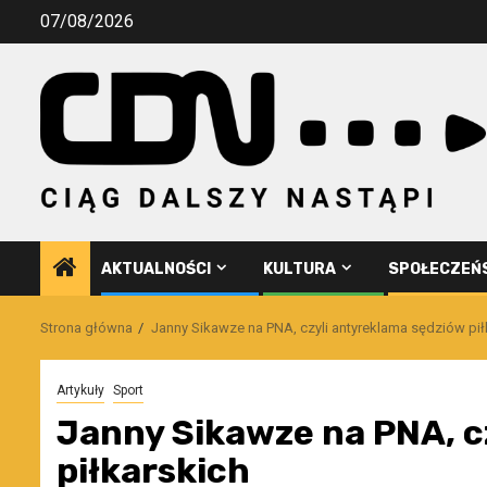
Przejdź
07/08/2026
do
treści
AKTUALNOŚCI
KULTURA
SPOŁECZEŃ
Strona główna
Janny Sikawze na PNA, czyli antyreklama sędziów pił
Artykuły
Sport
Janny Sikawze na PNA, c
piłkarskich