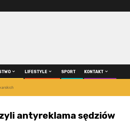
STWO
LIFESTYLE
SPORT
KONTAKT
karskich
zyli antyreklama sędziów