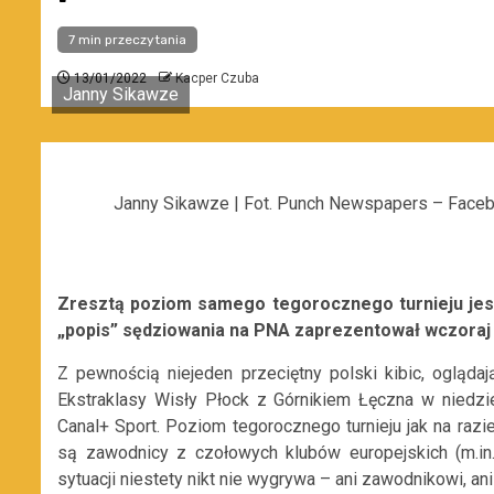
7 min przeczytania
13/01/2022
Kacper Czuba
Janny Sikawze
Janny Sikawze | Fot. Punch Newspapers – Face
Zresztą poziom samego tegorocznego turnieju jest
„popis” sędziowania na PNA zaprezentował wczoraj
Z pewnością niejeden przeciętny polski kibic, oglą
Ekstraklasy Wisły Płock z Górnikiem Łęczna w niedz
Canal+ Sport. Poziom tegorocznego turnieju jak na raz
są zawodnicy z czołowych klubów europejskich (m.i
sytuacji niestety nikt nie wygrywa – ani zawodnikowi, an