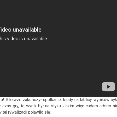
! Sikawze zakończył spotkanie, kiedy na tablicy wyników był
 czas gry, to wynik był na styku. Jakim więc cudem arbiter ni
ej rywalizacji pojawiło się: