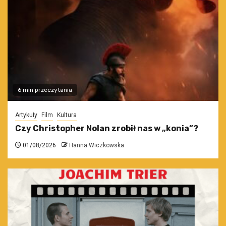
6 min przeczytania
Artykuły
Film
Kultura
Czy Christopher Nolan zrobił nas w „konia”?
01/08/2026
Hanna Wiczkowska