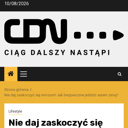
Przejdź
10/08/2026
do
treści
Menu
główne
Strona główna
Nie daj zaskoczyć się mrozom! Jak bezpiecznie jeździć autem zimą?
Lifestyle
Nie daj zaskoczyć się