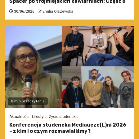
Spacer po trójmiejskich kawiarniach: Część 8
30/06/2026
Emilia Olszewska
8 min przeczytania
Aktualności
Lifestyle
Życie studenckie
Konferencja studencka Mediaucze(L)ni 2026
– z kim i o czym rozmawialiśmy?