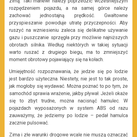
zimą. Taki manewr należy poprzedzić wcześniejszym
rozpędzeniem pojazdu, a na samej górce należy
zachować jednostajną prędkość. Gwałtowne
przyspieszanie powoduje utratę przyczepności. Aby
ruszyć na wzniesieniu zaleca się delikatne używanie
gazu i puszczanie sprzęgła przy możliwie najniższych
obrotach silnika. Według niektórych w takiej sytuacji
warto ruszać z drugiego biegu, ma to zmniejszyć
moment obrotowy pojawiający się na kołach.
Umiejętność rozpoznawania, że jedzie się po lodzie
jest bardzo użyteczna. Niestety, nie jest to tak proste,
jak mogłoby się wydawać. Można poznać to po tym, że
samochód sprawia wrażenie, jakby pływał. Jeżeli okaże
się to zbyt trudne, można nacisnąć hamulec. W
pojazdach wyposażonych w system ABS od razu
zauważymy, że jedziemy po lodzie – pedał hamulca
zacznie pulsować.
Zima i złe warunki drogowe wcale nie muszą oznaczać