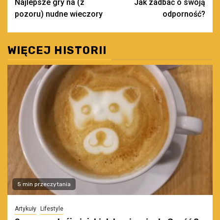
Najlepsze gry na (z
Jak zadbać o swoją
wpisy
pozoru) nudne wieczory
odporność?
WIĘCEJ HISTORII
5 min przeczytania
Artykuły
Lifestyle