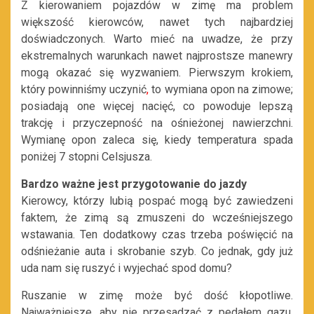
Z kierowaniem pojazdów w zimę ma problem
większość kierowców, nawet tych najbardziej
doświadczonych. Warto mieć na uwadze, że przy
ekstremalnych warunkach nawet najprostsze manewry
mogą okazać się wyzwaniem. Pierwszym krokiem,
który powinniśmy uczynić
,
to wymiana opon na zimowe;
posiadają one więcej nacięć, co powoduje lepszą
trakcję i przyczepność na ośnieżonej nawierzchni.
Wymianę opon zaleca się, kiedy temperatura spada
poniżej 7 stopni Celsjusza.
Bardzo ważne jest przygotowanie do jazdy
Kierowcy, którzy lubią pospać mogą być zawiedzeni
faktem, że zimą są zmuszeni do wcześniejszego
wstawania. Ten dodatkowy czas trzeba poświęcić na
odśnieżanie auta i skrobanie szyb. Co jednak, gdy już
uda nam się ruszyć i wyjechać spod domu?
Ruszanie w zimę może być dość kłopotliwe.
Najważniejsze, aby nie przesadzać z pedałem gazu.