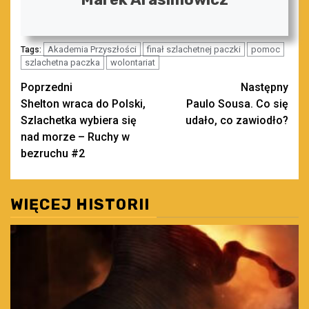
Akademia Przyszłości
finał szlachetnej paczki
pomoc
Tags:
szlachetna paczka
wolontariat
Zobacz
Poprzedni
Następny
Shelton wraca do Polski,
Paulo Sousa. Co się
wpisy
Szlachetka wybiera się
udało, co zawiodło?
nad morze – Ruchy w
bezruchu #2
WIĘCEJ HISTORII