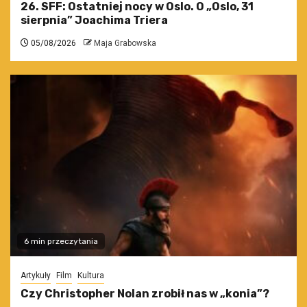
26. SFF: Ostatniej nocy w Oslo. O „Oslo, 31
sierpnia” Joachima Triera
05/08/2026
Maja Grabowska
6 min przeczytania
Artykuły
Film
Kultura
Czy Christopher Nolan zrobił nas w „konia”?