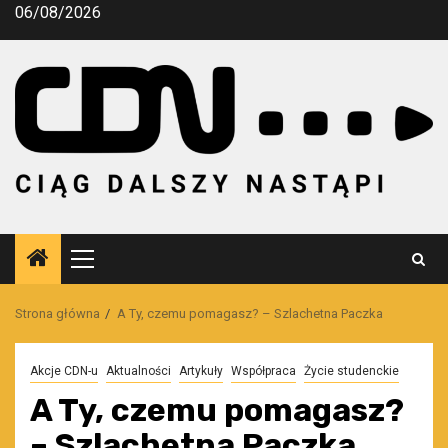
Przejdź
06/08/2026
do
treści
Menu
główne
Strona główna
A Ty, czemu pomagasz? – Szlachetna Paczka
Akcje CDN-u
Aktualności
Artykuły
Współpraca
Życie studenckie
A Ty, czemu pomagasz?
– Szlachetna Paczka