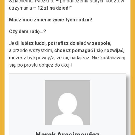
Szlachetnej Paczki to – po odliczeniu stałych kosztów
utrzymania –
12 zł na dzień!”
Masz moc zmienić życie tych rodzin!
Czy dam radę…?
Jeśli
lubisz ludzi, potrafisz działać w zespole
,
a przede wszystkim,
chcesz pomagać i się rozwijać
,
możesz być pewny/a, że się nadajesz. Nie zastanawiaj
się, po prostu
dołącz do akcji
!
Marek Arasimowicz