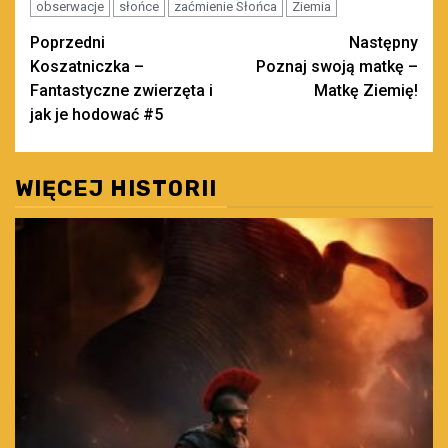
obserwacje
słońce
zaćmienie Słońca
Ziemia
Zobacz
Poprzedni
Następny
Koszatniczka –
Poznaj swoją matkę –
wpisy
Fantastyczne zwierzęta i
Matkę Ziemię!
jak je hodować #5
WIĘCEJ HISTORII