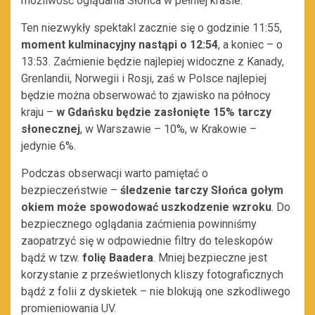
możliwość oglądania Słońca w pełniej krasie.
Ten niezwykły spektakl zacznie się o godzinie 11:55,
moment kulminacyjny nastąpi o 12:54
, a koniec – o
13:53. Zaćmienie będzie najlepiej widoczne z Kanady,
Grenlandii, Norwegii i Rosji, zaś w Polsce najlepiej
będzie można obserwować to zjawisko na północy
kraju –
w Gdańsku będzie zasłonięte 15% tarczy
słonecznej
, w Warszawie – 10%, w Krakowie –
jedynie 6%.
Podczas obserwacji warto pamiętać o
bezpieczeństwie –
śledzenie tarczy Słońca gołym
okiem może spowodować uszkodzenie wzroku
. Do
bezpiecznego oglądania zaćmienia powinniśmy
zaopatrzyć się w odpowiednie filtry do teleskopów
bądź w tzw.
folię Baadera
. Mniej bezpieczne jest
korzystanie z prześwietlonych kliszy fotograficznych
bądź z folii z dyskietek – nie blokują one szkodliwego
promieniowania UV.