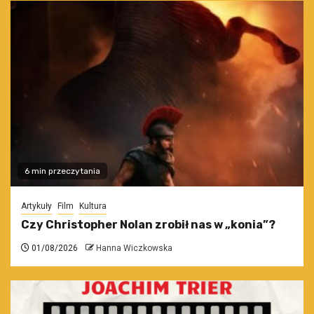
6 min przeczytania
Artykuły
Film
Kultura
Czy Christopher Nolan zrobił nas w „konia”?
01/08/2026
Hanna Wiczkowska