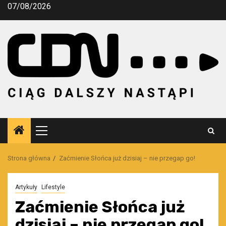
Przejdź
07/08/2026
do
treści
Menu
główne
Strona główna
Zaćmienie Słońca już dzisiaj – nie przegap go!
Artykuły
Lifestyle
Zaćmienie Słońca już
dzisiaj – nie przegap go!