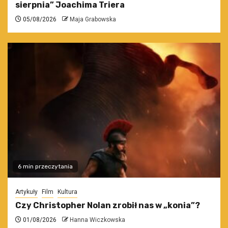
sierpnia” Joachima Triera
05/08/2026
Maja Grabowska
6 min przeczytania
Artykuły
Film
Kultura
Czy Christopher Nolan zrobił nas w „konia”?
01/08/2026
Hanna Wiczkowska