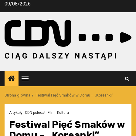
Przejdź
09/08/2026
do
treści
Menu
główne
Strona główna
Festiwal Pięć Smaków w Domu – „Koreanki”
Artykuły
CDN poleca!
Film
Kultura
Festiwal Pięć Smaków w
Domu – „Koreanki”