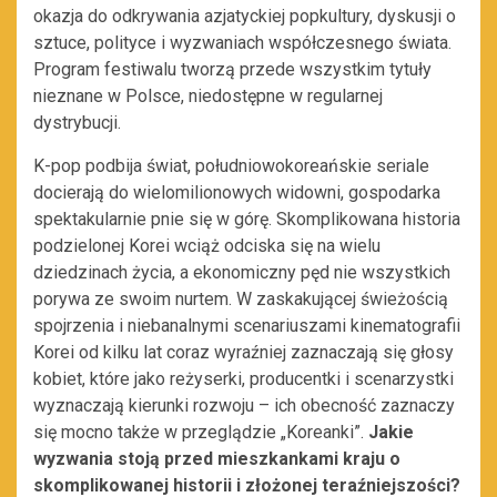
okazja do odkrywania azjatyckiej popkultury, dyskusji o
sztuce, polityce i wyzwaniach współczesnego świata.
Program festiwalu tworzą przede wszystkim tytuły
nieznane w Polsce, niedostępne w regularnej
dystrybucji.
K-pop podbija świat, południowokoreańskie seriale
docierają do wielomilionowych widowni, gospodarka
spektakularnie pnie się w górę. Skomplikowana historia
podzielonej Korei wciąż odciska się na wielu
dziedzinach życia, a ekonomiczny pęd nie wszystkich
porywa ze swoim nurtem. W zaskakującej świeżością
spojrzenia i niebanalnymi scenariuszami kinematografii
Korei od kilku lat coraz wyraźniej zaznaczają się głosy
kobiet, które jako reżyserki, producentki i scenarzystki
wyznaczają kierunki rozwoju – ich obecność zaznaczy
się mocno także w przeglądzie „Koreanki”.
Jakie
wyzwania stoją przed mieszkankami kraju o
skomplikowanej historii i złożonej teraźniejszości?