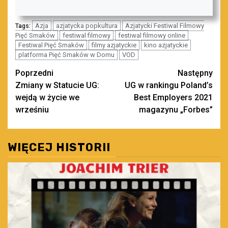
Azja
azjatycka popkultura
Azjatycki Festiwal Filmowy
Tags:
Pięć Smaków
festiwal filmowy
festiwal filmowy online
Festiwal Pięć Smaków
filmy azjatyckie
kino azjatyckie
platforma Pięć Smaków w Domu
VOD
Zobacz
Poprzedni
Następny
Zmiany w Statucie UG:
UG w rankingu Poland’s
wpisy
wejdą w życie we
Best Employers 2021
wrześniu
magazynu „Forbes”
WIĘCEJ HISTORII