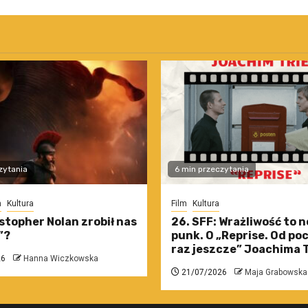
zytania
6 min przeczytania
m
Kultura
Film
Kultura
stopher Nolan zrobił nas
26. SFF: Wrażliwość to 
”?
punk. O „Reprise. Od po
raz jeszcze” Joachima T
26
Hanna Wiczkowska
21/07/2026
Maja Grabowska