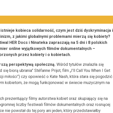
istnieje kobieca solidarność, czym jest dziś dyskryminacja i
inizm, z jakimi globalnymi problemami mierzą się kobiety?
iwal HER Docs i Ninateka zapraszają na 5 dni i 8 polskich
mier online wyjątkowych filmów dokumentalnych –
orzonych przez kobiety i o kobietach.
zerszą perspektywą społeczną.
Wśród tytułów znalazła się
ię biorą ubrania” Stéfanne Prijot, film „I’ll Call You When I Get
ji miłości”) czy opowieść o Kate Nash, która stara się pogodzić
nnym kobietom, że mogą funkcjonować w świecie muzycznym na
h prezentujący filmy autorstwa kobiet oraz skupiający się na
gromnej liczby festiwali filmów dokumentalnych oraz rosnącej
e nie powstał do tej pory ani jeden, który przedstawiałby