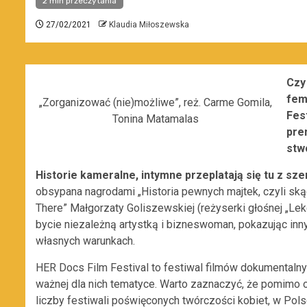
2 min przeczytania
27/02/2021
Klaudia Miłoszewska
Czy 
fem
„Zorganizować (nie)możliwe”, reż. Carme Gomila,
Fest
Tonina Matamalas
pre
stw
Historie kameralne, intymne przeplatają się tu z s
obsypana nagrodami „Historia pewnych majtek, czyli skąd s
There” Małgorzaty Goliszewskiej (reżyserki głośnej „Lekc
bycie niezależną artystką i bizneswoman, pokazując i
własnych warunkach.
HER Docs Film Festival to festiwal filmów dokumentalnyc
ważnej dla nich tematyce. Warto zaznaczyć, że pomimo o
liczby festiwali poświęconych twórczości kobiet, w Polsc