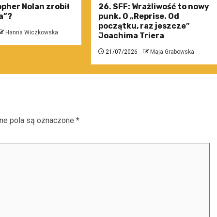
pher Nolan zrobił
26. SFF: Wrażliwość to nowy
a”?
punk. O „Reprise. Od
początku, raz jeszcze”
Hanna Wiczkowska
Joachima Triera
21/07/2026
Maja Grabowska
e pola są oznaczone
*