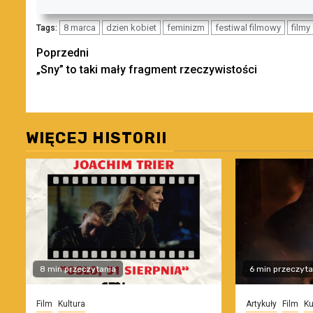
8 marca
dzien kobiet
feminizm
festiwal filmowy
film
Tags:
Zobacz
Poprzedni
„Sny” to taki mały fragment rzeczywistości
wpisy
WIĘCEJ HISTORII
8 min przeczytania
6 min przeczyta
Film
Kultura
Artykuły
Film
Ku