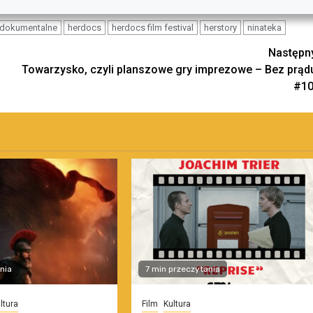
y dokumentalne
herdocs
herdocs film festival
herstory
ninateka
Następn
Towarzysko, czyli planszowe gry imprezowe – Bez prąd
#1
nia
7 min przeczytania
ltura
Film
Kultura