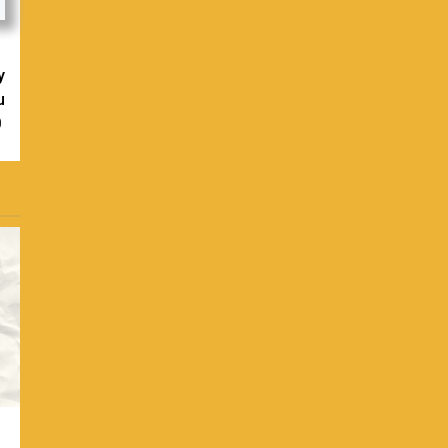
y
u
0