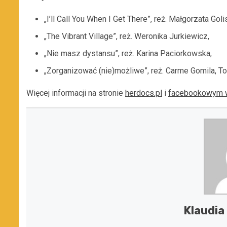
„I’ll Call You When I Get There”, reż. Małgorzata Go
„The Vibrant Village”, reż. Weronika Jurkiewicz,
„Nie masz dystansu”, reż. Karina Paciorkowska,
„Zorganizować (nie)możliwe”, reż. Carme Gomila, T
Więcej informacji na stronie
herdocs.pl
i
facebookowym 
Klaudia