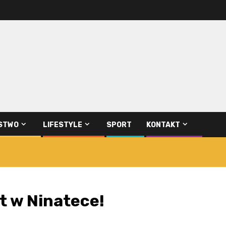
STWO
LIFESTYLE
SPORT
KONTAKT
t w Ninatece!