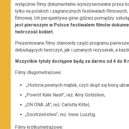
wyłącznie filmy dokumentalne wyreżyserowane przez kob
tylko na polskich i zagranicznych festiwalach filmowych,
filmowej. Ich perspektywa ginie gdzieś pomiędzy szkołą
jest pierwszym w Polsce festiwalem filmów dokumen
twórczość kobiet.
Prezentowane filmy stanowiły część programu pierwszej
debiutujących twórczyń, jak i uznanych reżyserek, a każd
Wszystkie tytuły dostępne będą za darmo od 4 do 8
Filmy długometrażowe:
„Historia pewnych majtek, czyli skąd się biorą ubrani
„Powrót Kate Nash”, reż. Amy Goldstein,
„ON ONA JA”, reż. Carlotta Kittel,
„Siostrzeństwo”, reż. Irene Lusztig.
Filmy krótkometrażowe: