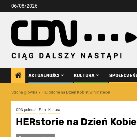
Przejdź
06/08/2026
do
treści
AKTUALNOŚCI
KULTURA
SPOŁECZEŃ
Strona główna
HERstorie na Dzień Kobiet w Ninatece!
CDN poleca!
Film
Kultura
HERstorie na Dzień Kobie