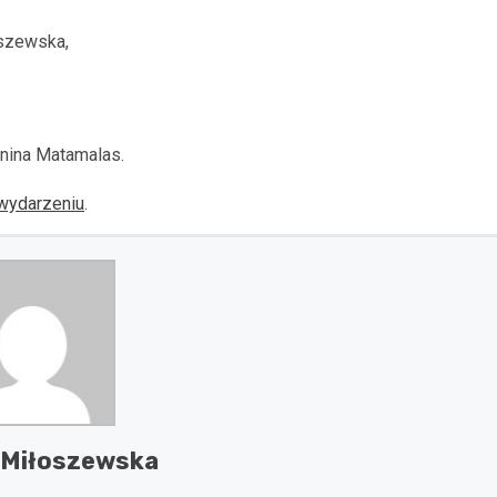
liszewska,
onina Matamalas.
wydarzeniu
.
 Miłoszewska