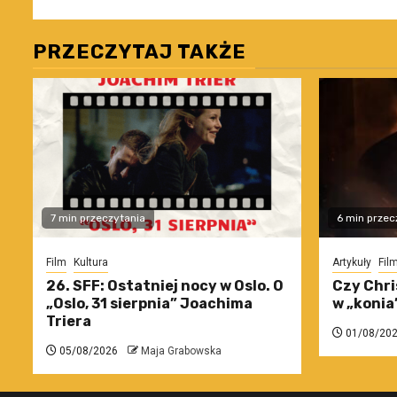
PRZECZYTAJ TAKŻE
7 min przeczytania
6 min przec
Film
Kultura
Artykuły
Fil
26. SFF: Ostatniej nocy w Oslo. O
Czy Chri
„Oslo, 31 sierpnia” Joachima
w „konia
Triera
01/08/20
05/08/2026
Maja Grabowska