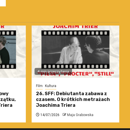
4 min przeczytania
Film
Kultura
nowy
26. SFF: Debiutanta zabawa z
czątku,
czasem. O krótkich metrażach
riera
Joachima Triera
14/07/2026
Maja Grabowska