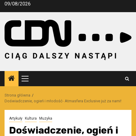
Przejdź
09/08/2026
do
treści
Menu
główne
Strona główna
Doświadczenie, ogień i młodość- Atmasfera Exclusive już za nami!
Artykuły
Kultura
Muzyka
Doświadczenie, ogień i