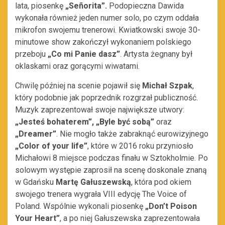
lata, piosenkę
„Señorita”.
Podopieczna Dawida
wykonała również jeden numer solo, po czym oddała
mikrofon swojemu trenerowi. Kwiatkowski swoje 30-
minutowe show zakończył wykonaniem polskiego
przeboju
„Co mi Panie dasz”
. Artysta żegnany był
oklaskami oraz gorącymi wiwatami.
Chwilę później na scenie pojawił się
Michał Szpak
,
który podobnie jak poprzednik rozgrzał publiczność.
Muzyk zaprezentował swoje największe utwory:
„Jesteś bohaterem”, „Byle być sobą”
oraz
„Dreamer”
. Nie mogło także zabraknąć eurowizyjnego
„Color of your life”
, które w 2016 roku przyniosło
Michałowi 8 miejsce podczas finału w Sztokholmie. Po
solowym występie zaprosił na scenę doskonale znaną
w Gdańsku
Martę Gałuszewską
, która pod okiem
swojego trenera wygrała VIII edycję The Voice of
Poland. Wspólnie wykonali piosenkę
„Don’t Poison
Your Heart”
, a po niej Gałuszewska zaprezentowała