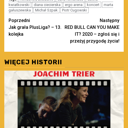
kwiatkowski
diana ciecierska
ergo arena
koncert
marta
gałuszewska
Michał Szpak
Piotr Cugowski
Zobacz
Poprzedni
Następny
Jak grała PlusLiga? – 13.
RED BULL CAN YOU MAKE
wpisy
kolejka
IT? 2020 – zgłoś się i
przeżyj przygodę życia!
WIĘCEJ HISTORII