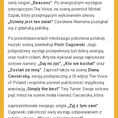
swój singiel
„Reasons”
. Po energicznym występie
zwyciężczyni The Voice, na scenę powrócił Michał
Szpak, który przejmującym wykonaniem utworu
„Dziwny jest ten świat”
Czesława Niemena pożegnał
się z gdańską publiką.
Po przedstawicielach młodszego pokolenia polskiej
muzyki sceną zawładnął
Piotr Cugowski.
Jego
półgodzinny występ przepełniony był dobrą energią
oraz rock’n rollem. Artysta wykonał swoje najnowsze
solowe numery:
„Daj mi żyć”, „Kto nie kochał”
oraz
„Zostań ze mną”
. Zaprosił także na scenę
Dianę
Ciecierską
, swoją podopieczną z IX edycji The Voice
of Poland i wspólnie porwali publiczność wyjątkową
aranżacją „
Simply the best”
Tiny Turner. Swoje solowe
pięć minut na scenie miała również Ciecierska, która
zaprezentowała swojego singla
„Żyj z tym sam”
.
Cugowski zakończył swój występ odśpiewaniem z