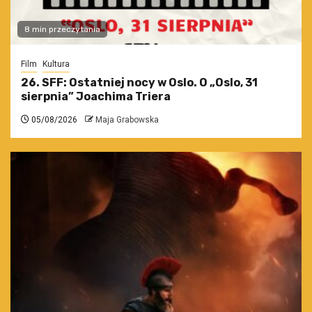
8 min przeczytania
Film
Kultura
26. SFF: Ostatniej nocy w Oslo. O „Oslo, 31
sierpnia” Joachima Triera
05/08/2026
Maja Grabowska