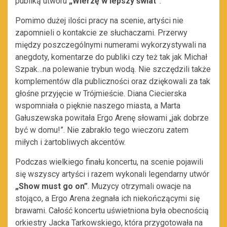
publiką utworu
„Wierzę w lepszy świat”
.
Pomimo dużej ilości pracy na scenie, artyści nie
zapomnieli o kontakcie ze słuchaczami. Przerwy
między poszczególnymi numerami wykorzystywali na
anegdoty, komentarze do publiki czy też tak jak Michał
Szpak…na polewanie trybun wodą. Nie szczędzili także
komplementów dla publiczności oraz dziękowali za tak
głośne przyjęcie w Trójmieście. Diana Ciecierska
wspomniała o pięknie naszego miasta, a Marta
Gałuszewska powitała Ergo Arenę słowami „jak dobrze
być w domu!”. Nie zabrakło tego wieczoru zatem
miłych i żartobliwych akcentów.
Podczas wielkiego finału koncertu, na scenie pojawili
się wszyscy artyści i razem wykonali legendarny utwór
„Show must go on”
. Muzycy otrzymali owacje na
stojąco, a Ergo Arena żegnała ich niekończącymi się
brawami. Całość koncertu uświetniona była obecnością
orkiestry Jacka Tarkowskiego, która przygotowała na