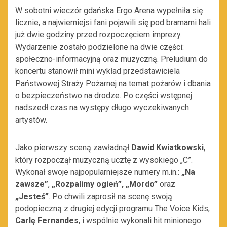
W sobotni wieczór gdańska Ergo Arena wypełniła się
licznie, a najwierniejsi fani pojawili się pod bramami hali
już dwie godziny przed rozpoczęciem imprezy.
Wydarzenie zostało podzielone na dwie części:
społeczno-informacyjną oraz muzyczną. Preludium do
koncertu stanowił mini wykład przedstawiciela
Państwowej Straży Pożarnej na temat pożarów i dbania
o bezpieczeństwo na drodze. Po części wstępnej
nadszedł czas na występy długo wyczekiwanych
artystów.
Jako pierwszy sceną zawładnął
Dawid Kwiatkowski
,
który rozpoczął muzyczną ucztę z wysokiego „C”.
Wykonał swoje najpopularniejsze numery m.in.:
„Na
zawsze”
,
„Rozpalimy ogień”, „Mordo”
oraz
„Jesteś”
. Po chwili zaprosił na scenę swoją
podopieczną z drugiej edycji programu The Voice Kids,
Carlę Fernandes
, i wspólnie wykonali hit minionego