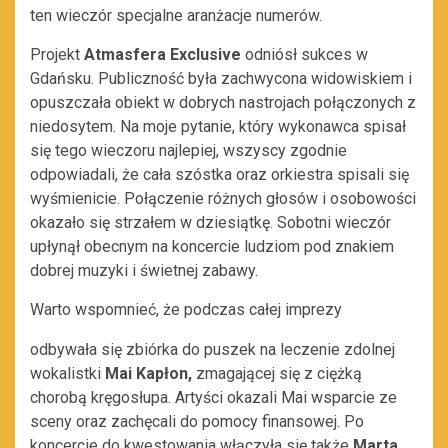
ten wieczór specjalne aranżacje numerów.
Projekt
Atmasfera Exclusive
odniósł sukces w
Gdańsku. Publiczność była zachwycona widowiskiem i
opuszczała obiekt w dobrych nastrojach połączonych z
niedosytem. Na moje pytanie, który wykonawca spisał
się tego wieczoru najlepiej, wszyscy zgodnie
odpowiadali, że cała szóstka oraz orkiestra spisali się
wyśmienicie. Połączenie różnych głosów i osobowości
okazało się strzałem w dziesiątkę. Sobotni wieczór
upłynął obecnym na koncercie ludziom pod znakiem
dobrej muzyki i świetnej zabawy.
Warto wspomnieć, że podczas całej imprezy
odbywała się zbiórka do puszek na leczenie zdolnej
wokalistki
Mai Kapłon,
zmagającej się z ciężką
chorobą kręgosłupa. Artyści okazali Mai wsparcie ze
sceny oraz zachęcali do pomocy finansowej. Po
koncercie do kwestowania włączyła się także
Marta