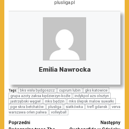
plusliga.pl
Emilia Nawrocka
bks visła bydgoszcz
cuprum lubin
gks katowice
Tags:
grupa azoty zaksa kędzierzyn-koźle
indykpol azs olsztyn
jastrzębski węgiel
mks będzin
mks ślepsk malow suwałki
pge skra bełchatów
plusliga
siatkówka
trefl gdansk
verva
warszawa orlen paliwa
volleyball
Zobacz
Poprzedni
Następny