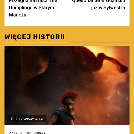
Pożegnalna trasa The
Quebonafide w Gdańsku
wpisy
Dumplings w Starym
już w Sylwestra
Maneżu
WIĘCEJ HISTORII
6 min przeczytania
Artykuły
Film
Kultura