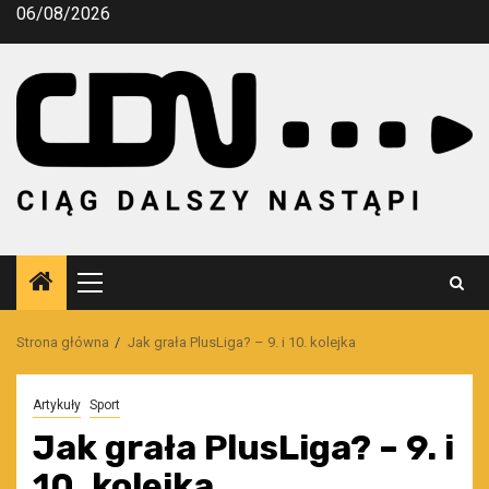
Przejdź
06/08/2026
do
treści
Menu
główne
Strona główna
Jak grała PlusLiga? – 9. i 10. kolejka
Artykuły
Sport
Jak grała PlusLiga? – 9. i
10. kolejka