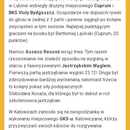
w Lubinie wybiegły drużyny miejscowego
Cuprum
i
BKS Visły Bydgoszcz.
Gospodarze nie dopuścili rywali
do głosu w żadnej z 3 partii i pewnie sięgnęli po kolejne
zwycięstwo w tym sezonie. Najlepiej punktującym
graczem na boisku był Bartłomiej Lipiński (Cuprum, 20
punktów).
Niemoc
Asseco Resovii
wciąż trwa. Tym razem
rzeszowianie nie znaleźli sposobu na wygraną w
starciu z faworyzowanym
Jastrzębskim Węglem.
Pierwszą partię jastrzębianie wygrali 25:12! Druga był
zdecydowanie bardziej wyrównana, natomiast trzecia
to kolejny pokaz siły podopiecznych
Slobodana Kovača, dla którego był to debiut w roli
szkoleniowca jastrzębian.
W Katowicach zanosiło się na niespodziankę w
wykonaniu miejscowego
GKS-u.
Katowiczanie, którzy
przyzwyczaili swoich kibiców do rozgrywania