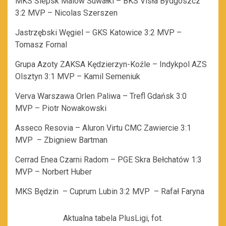
MKS Ślepsk Malow Suwałki – BKS Visła Bydgoszcz
3:2 MVP – Nicolas Szerszen
Jastrzębski Węgiel – GKS Katowice 3:2 MVP –
Tomasz Fornal
Grupa Azoty ZAKSA Kędzierzyn-Koźle – Indykpol AZS
Olsztyn 3:1 MVP – Kamil Semeniuk
Verva Warszawa Orlen Paliwa – Trefl Gdańsk 3:0
MVP – Piotr Nowakowski
Asseco Resovia – Aluron Virtu CMC Zawiercie 3:1
MVP – Zbigniew Bartman
Cerrad Enea Czarni Radom – PGE Skra Bełchatów 1:3
MVP – Norbert Huber
MKS Będzin – Cuprum Lubin 3:2 MVP – Rafał Faryna
Aktualna tabela PlusLigi, fot.