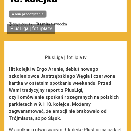
4 min przeczytania
22/12/2019
Emilia Nawrocka
PlusLiga | fot. ipla.tv
PlusLiga | fot. ipla.tv
Hit kolejki w Ergo Arenie, debiut nowego
szkoleniowca Jastrzębskiego Węgla i czerwona
kartka w ostatnim spotkaniu weekendu. Przed
Wami tradycyjny
raport z PlusLigi,
czyli omówienie spotkań rozegranych na polskich
parkietach w 9. i 10. kolejce. Możemy
zagwarantować, że emocji nie brakowało od
Trójmiasta, aż po Śląsk.
W spotkaniu otwierającym 9. kolejkę PlusLigi na parkiet