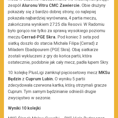
zespół
Aluronu Vitru CMC Zawiercie.
Obie drużyny
pokazały się z bardzo dobrej strony, co najlepiej
pokazała najbardziej wyrównana, 4 partia meczu,
zakończona wynikiem 27:25 dla Resovii. W Radomiu
było gorąco nie tylko za sprawą wysokiego poziomu
meczu
Cerrad-PGE Skra.
Pod koniec 3 seta pod
siatką doszło do starcia Michała Filipa (Cerrad) z
Miladem Ebadipourem (PGE Skra). Obaj siatkarze
zostali wykluczeni z gry do końca partii, która
ostatecznie, podobnie jak cały mecz, padła łupem Skry.
10. kolejkę PlusLigi zamknął pięciosetowy mecz
MKSu
Będzin
z
Cuprum Lubin.
O wyniku 5 partii
zdecydowała czerwona kartka, którą otrzymali gracze
Cuprum. Tym samym będzinianie odnieśli drugie
zwycięstwo w sezonie.
Wyniki 10 kolejki