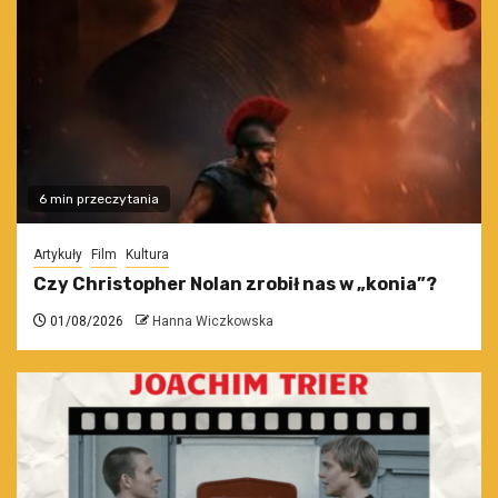
6 min przeczytania
Artykuły
Film
Kultura
Czy Christopher Nolan zrobił nas w „konia”?
01/08/2026
Hanna Wiczkowska