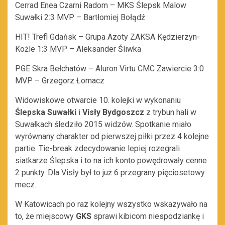
Cerrad Enea Czarni Radom – MKS Ślepsk Malow
Suwałki 2:3 MVP – Bartłomiej Bołądź
HIT! Trefl Gdańsk – Grupa Azoty ZAKSA Kędzierzyn-
Koźle 1:3 MVP – Aleksander Śliwka
PGE Skra Bełchatów – Aluron Virtu CMC Zawiercie 3:0
MVP – Grzegorz Łomacz
Widowiskowe otwarcie 10. kolejki w wykonaniu
Ślepska Suwałki
i
Visły Bydgoszcz
z trybun hali w
Suwałkach śledziło 2015 widzów. Spotkanie miało
wyrównany charakter od pierwszej piłki przez 4 kolejne
partie. Tie-break zdecydowanie lepiej rozegrali
siatkarze Ślepska i to na ich konto powędrowały cenne
2 punkty. Dla Visły był to już 6 przegrany pięciosetowy
mecz.
W Katowicach po raz kolejny wszystko wskazywało na
to, że miejscowy
GKS
sprawi kibicom niespodziankę i