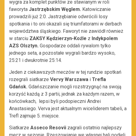
wygra za komplet punktów ze stawianym w roli
faworyta
Jastrzębskim Węglem.
Katowiczanie
prowadzili już 2:0. Jastrzębianie odwrócili losy
spotkania i to oni okazali się triumfatorami w derbach
województwa śląskiego. Faworyt nie zawiódł również
w starciu
ZAKSY Kędzierzyn-Koźle
z
Indykpolem
AZS Olsztyn.
Gospodarze oddali rywalom tylko
jednego seta, a pozostałe wygrali bardzo wysoko,
25:21 i dwukrotnie 25:14.
Jeden z ciekawszych meczów w tej rundzie spotkań
rozegrali siatkarze
Vervy Warszawa
i
Trefla
Gdańsk.
Gdańszczanie mogli rozstrzygnąć na swoją
korzyść każdą z 3 partii, jednak za każdym razem, w
końcówkach, lepsi byli podopieczni Andrei
Anastasiego. Verva jest aktualnym wiceliderem tabeli, a
Trefl zajmuje 5. miejsce.
Siatkarze
Asseco Resovii
zagrali ostatnio najlepszy
mecz w sezonie. Rzeszowianie we własnej hali podjęli