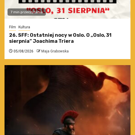
7 min przeczytania
Film
Kultura
26. SFF: Ostatniej nocy w Oslo. O „Oslo, 31
sierpnia” Joachima Triera
05/08/2026
Maja Grabowska