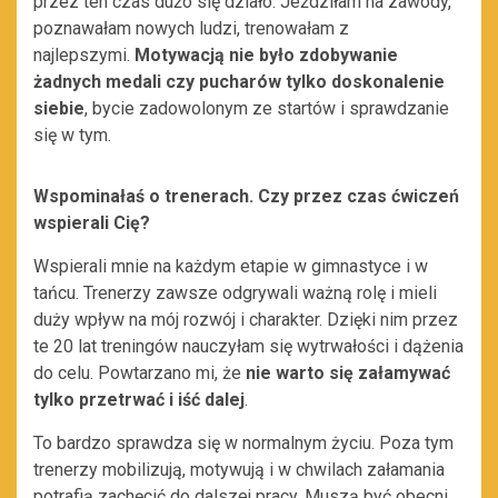
przez ten czas dużo się działo. Jeździłam na zawody,
poznawałam nowych ludzi, trenowałam z
najlepszymi.
Motywacją nie było zdobywanie
żadnych medali czy pucharów tylko doskonalenie
siebie
, bycie zadowolonym ze startów i sprawdzanie
się w tym.
Wspominałaś o trenerach. Czy przez czas ćwiczeń
wspierali Cię?
Wspierali mnie na każdym etapie w gimnastyce i w
tańcu. Trenerzy zawsze odgrywali ważną rolę i mieli
duży wpływ na mój rozwój i charakter. Dzięki nim przez
te 20 lat treningów nauczyłam się wytrwałości i dążenia
do celu. Powtarzano mi, że
nie warto się załamywać
tylko przetrwać i iść dalej
.
To bardzo sprawdza się w normalnym życiu. Poza tym
trenerzy mobilizują, motywują i w chwilach załamania
potrafią zachęcić do dalszej pracy. Muszą być obecni,