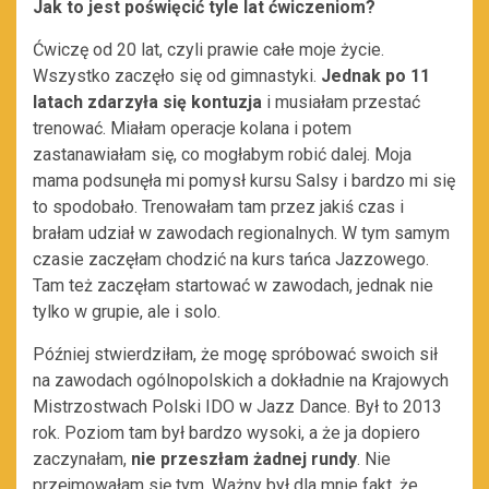
Jak to jest poświęcić tyle lat ćwiczeniom?
Ćwiczę od 20 lat, czyli prawie całe moje życie.
Wszystko zaczęło się od gimnastyki.
Jednak po 11
latach zdarzyła się kontuzja
i musiałam przestać
trenować. Miałam operacje kolana i potem
zastanawiałam się, co mogłabym robić dalej. Moja
mama podsunęła mi pomysł kursu Salsy i bardzo mi się
to spodobało. Trenowałam tam przez jakiś czas i
brałam udział w zawodach regionalnych. W tym samym
czasie zaczęłam chodzić na kurs tańca Jazzowego.
Tam też zaczęłam startować w zawodach, jednak nie
tylko w grupie, ale i solo.
Później stwierdziłam, że mogę spróbować swoich sił
na zawodach ogólnopolskich a dokładnie na Krajowych
Mistrzostwach Polski IDO w Jazz Dance. Był to 2013
rok. Poziom tam był bardzo wysoki, a że ja dopiero
zaczynałam,
nie przeszłam żadnej rundy
. Nie
przejmowałam się tym. Ważny był dla mnie fakt, że