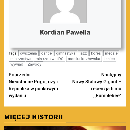
Kordian Pawella
ćwiczenia
dance
gimnastyka
jazz
korea
medale
Tags:
mistrzostwa
mistrzostwa IDO
monika kozłowska
taniec
wywiad
Zawody
Zobacz
Poprzedni
Następny
Nieustanne Pogo, czyli
Nowy Stalowy Gigant –
wpisy
Republika w punkowym
recenzja filmu
wydaniu
,,Bumblebee”
WIĘCEJ HISTORII