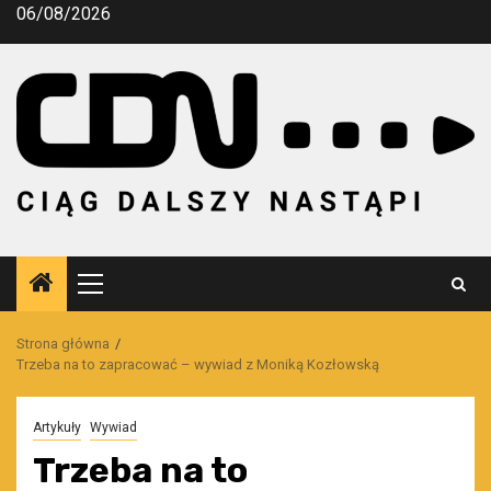
Przejdź
06/08/2026
do
treści
Menu
główne
Strona główna
Trzeba na to zapracować – wywiad z Moniką Kozłowską
Artykuły
Wywiad
Trzeba na to