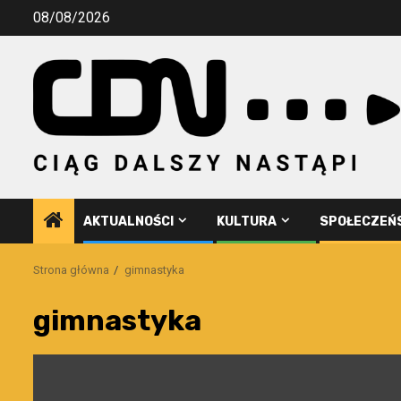
Przejdź
08/08/2026
do
treści
AKTUALNOŚCI
KULTURA
SPOŁECZEŃ
Strona główna
gimnastyka
gimnastyka