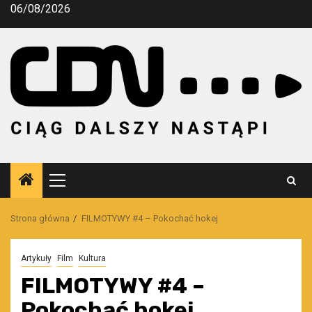
Przejdź
06/08/2026
do
treści
Menu
główne
Strona główna
FILMOTYWY #4 – Pokochać hokej
Artykuły
Film
Kultura
FILMOTYWY #4 –
Pokochać hokej