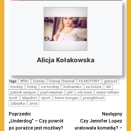
Alicja Kołakowska
#film
Disney
Disney Channel
FILMOTYWY
geniusz
Tags:
hockey
hokej
ice hockey
lodowisko
na lodzie
nhl
patrick swayze
paul newman
phl
rob lowe
seann william
scott
slapshot
sport
trevor morgan
youngblood
zabijaka
zima
Zobacz
Poprzedni
Następny
„Underdog” – Czy powrót
Czy Jennifer Lopez
wpisy
po porażce jest możliwy?
uratowała komedię? –