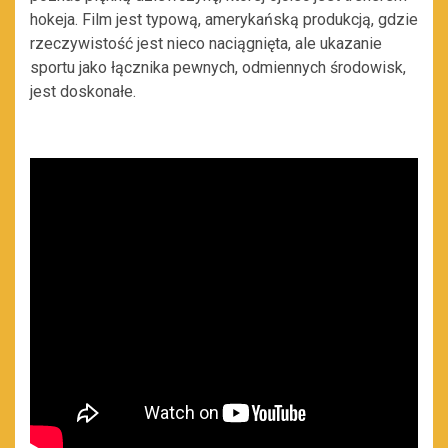
hokeja. Film jest typową, amerykańską produkcją, gdzie
rzeczywistość jest nieco naciągnięta, ale ukazanie
sportu jako łącznika pewnych, odmiennych środowisk,
jest doskonałe.