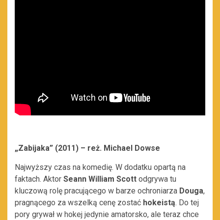
„Zabijaka” (2011) – reż. Michael Dowse
Najwyższy czas na komedię. W dodatku opartą na
faktach. Aktor
Seann William Scott
odgrywa tu
kluczową rolę pracującego w barze ochroniarza
Douga
,
pragnącego za wszelką cenę zostać
hokeistą
. Do tej
pory grywał w hokej jedynie amatorsko, ale teraz chce