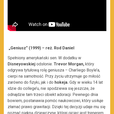
„Geniusz” (1999) – reż. Rod Daniel
Spełniony amerykański sen. W dodatku w
Disneyowskiej
odsłonie.
Trevor Morgan,
który
odgrywa tytułową rolę geniusza – Charliego Boyle’a,
cierpi na samotność. Przy życiu utrzymuje go miłość
zarówno do fizyki, jak i do
hokeja.
Gdy w wieku 14 lat
idzie do college’u, nie spodziewa się jeszcze, że
odnajdzie tam trzeci obiekt adoracji. Pewnego dnia
bowiem, postanawia pomóc naukowcowi, który usiłuje
złamać prawo grawitacji. Dzięki tej decyzji udaje mu się
poznać piękną dziewczynę, której ojciec jest trenerem