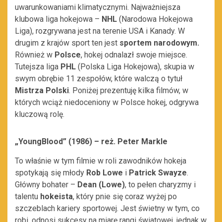
uwarunkowaniami klimatycznymi. Najważniejsza
klubowa liga hokejowa –
NHL
(Narodowa Hokejowa
Liga), rozgrywana jest na terenie USA i Kanady. W
drugim z krajów sport ten jest
sportem narodowym.
Również w
Polsce
, hokej odnalazł swoje miejsce.
Tutejsza liga
PHL
(Polska Liga Hokejowa), skupia w
swym obrębie 11 zespołów, które walczą o tytuł
Mistrza Polski
. Poniżej prezentuję kilka filmów, w
których wciąż niedoceniony w Polsce hokej, odgrywa
kluczową rolę.
„YoungBlood” (1986) – reż. Peter Markle
To właśnie w tym filmie w roli zawodników hokeja
spotykają się młody
Rob Lowe
i
Patrick Swayze
.
Główny bohater –
Dean (Lowe)
, to pełen charyzmy i
talentu
hokeista
, który pnie się coraz wyżej po
szczeblach kariery sportowej. Jest świetny w tym, co
robi, odnosi sukcesy na miarę rangi światowej, jednak w