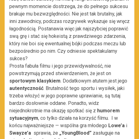
pewnym momencie dostrzega, że do pełnego sukcesu
brakuje mu bezwzględności. Nie jest tak brutalny, jak
inni zawodnicy, podczas rozgrywek wykazuje się wręcz
łagodnością. Postanawia więc jak najszybciej poprawić
swą grę i stać się hokeistą z prawdziwego zdarzenia,
który nie boi się ewentualnej bójki podczas meczu lub
bezpośrednio po nim. Czy odniesie spektakularny
sukces?
Prosta fabuła filmu i jego przewidywalność, nie
powstrzymują przed stwierdzeniem, że jest on
sportowym klasykiem
. Dodatkowym atutem jest jego
autentyczność
. Brutalność tego sportu i wysiłek, jaki
trzeba włożyć w jego poprawne uprawianie, są tutaj
bardzo dosłownie oddane. Ponadto, widz
niejednokrotnie ma okazję spotkać się z
humorem
sytuacyjnym
, co tylko działa na korzyść filmu. I w
końcu najważniejsze — wspólna gra młodego
Lowe’a
i
Swayze’a
sprawia, że
„YoungBlood”
zasługuje na