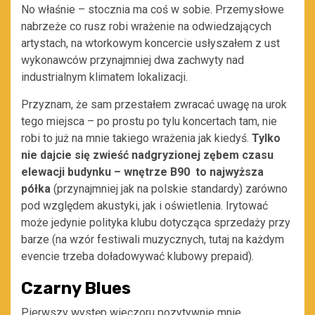
No właśnie – stocznia ma coś w sobie. Przemysłowe
nabrzeże co rusz robi wrażenie na odwiedzających
artystach, na wtorkowym koncercie usłyszałem z ust
wykonawców przynajmniej dwa zachwyty nad
industrialnym klimatem lokalizacji.
Przyznam, że sam przestałem zwracać uwagę na urok
tego miejsca – po prostu po tylu koncertach tam, nie
robi to już na mnie takiego wrażenia jak kiedyś.
Tylko
nie dajcie się zwieść nadgryzionej zębem czasu
elewacji budynku – wnętrze B90 to najwyższa
półka
(przynajmniej jak na polskie standardy) zarówno
pod względem akustyki, jak i oświetlenia. Irytować
może jedynie polityka klubu dotycząca sprzedaży przy
barze (na wzór festiwali muzycznych, tutaj na każdym
evencie trzeba doładowywać klubowy prepaid).
Czarny Blues
Pierwszy występ wieczoru pozytywnie mnie