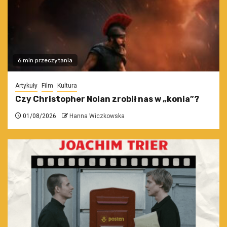
6 min przeczytania
Artykuły
Film
Kultura
Czy Christopher Nolan zrobił nas w „konia”?
01/08/2026
Hanna Wiczkowska