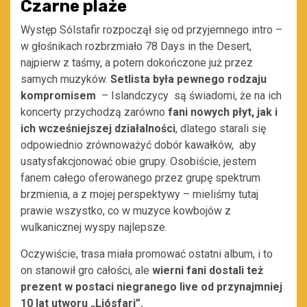
Czarne plaże
Występ Sólstafir rozpoczął się od przyjemnego intro –
w głośnikach rozbrzmiało 78 Days in the Desert,
najpierw z taśmy, a potem dokończone już przez
samych muzyków.
Setlista była pewnego rodzaju
kompromisem
– Islandczycy są świadomi, że na ich
koncerty przychodzą zarówno
fani nowych płyt, jak i
ich wcześniejszej działalności
, dlatego starali się
odpowiednio zrównoważyć dobór kawałków, aby
usatysfakcjonować obie grupy. Osobiście, jestem
fanem całego oferowanego przez grupę spektrum
brzmienia, a z mojej perspektywy – mieliśmy tutaj
prawie wszystko, co w muzyce kowbojów z
wulkanicznej wyspy najlepsze.
Oczywiście, trasa miała promować ostatni album, i to
on stanowił gro całości, ale
wierni fani dostali też
prezent w postaci niegranego
live od przynajmniej
10 lat utworu „Ljósfari”
.