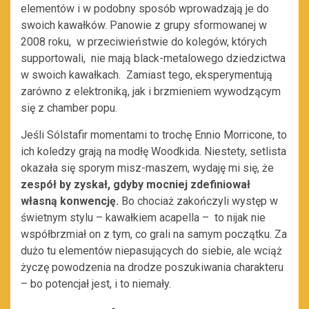
elementów i w podobny sposób wprowadzają je do
swoich kawałków. Panowie z grupy sformowanej w
2008 roku, w przeciwieństwie do kolegów, których
supportowali, nie mają black-metalowego dziedzictwa
w swoich kawałkach. Zamiast tego, eksperymentują
zarówno z elektroniką, jak i brzmieniem wywodzącym
się z chamber popu.
Jeśli Sólstafir momentami to trochę Ennio Morricone, to
ich koledzy grają na modłę Woodkida. Niestety, setlista
okazała się sporym misz-maszem, wydaję mi się, że
zespół by zyskał, gdyby mocniej zdefiniował
własną konwencję
.
Bo chociaż zakończyli występ w
świetnym stylu – kawałkiem acapella – to nijak nie
współbrzmiał on z tym, co grali na samym początku. Za
dużo tu elementów niepasujących do siebie, ale wciąż
życzę powodzenia na drodze poszukiwania charakteru
– bo potencjał jest, i to niemały.