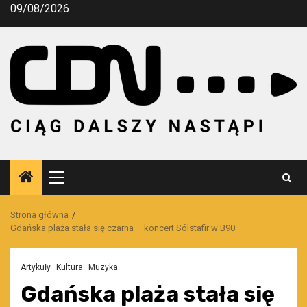
Przejdź
09/08/2026
do
treści
Menu
główne
Strona główna
Gdańska plaża stała się czarna – koncert Sólstafir w B90
Artykuły
Kultura
Muzyka
Gdańska plaża stała się