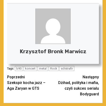
Krzysztof Bronk Marwicz
b90
koncert
metal
Rock
sólstrafir
Tags:
Zobacz
Poprzedni
Następny
Szekspir kocha jazz –
Dżihad, polityka i mafia,
wpisy
Aga Zaryan w GTS
czyli sukces serialu
Bodyguard