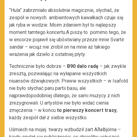
“Hula” zabrzmiało absolutnie magicznie, słychać, że
zespół w nowych ambientowych kawałkach czuje się
jak ryba w wodzie. Moim zdaniem był to najlepszy
moment tamtego koncertu.A piszę to pomimo tego, że
w encorze pojawił się ubóstwiany przeze mnie Svartir
sandar – wciąż nie zrobił on na mnie aż takiego
wrażenia jak dzieło z ostatniej płyty.
Technicznie było dobrze –
B90 dało radę
– jak zwykle
zresztą, pozwalając na wyłapanie wszystkich
niuansów dźwiękowych. Prawie wszystkich – w Isafold
nie było słychać paru partii basu, ale
najprawdopodobniej dlatego, że sami muzycy z nich
zrezygnowali. U artystów nie było widać cienia
zmęczenia – w końcu
to pierwszy koncert trasy
,
każdy zespół dał z siebie wszystko.
Uśmiech na mojej twarzy wzbudził żart Aðalbjörna –
kiedy spytał się publiczności, co chcieliby usłyszeć,