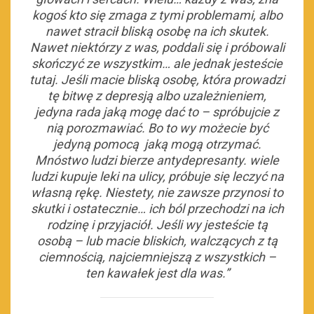
kogoś kto się zmaga z tymi problemami, albo
nawet stracił bliską osobę na ich skutek.
Nawet niektórzy z was, poddali się i próbowali
skończyć ze wszystkim… ale jednak jesteście
tutaj. Jeśli macie bliską osobę, która prowadzi
tę bitwę z depresją albo uzależnieniem,
jedyna rada jaką mogę dać to – spróbujcie z
nią porozmawiać. Bo to wy możecie być
jedyną pomocą jaką mogą otrzymać.
Mnóstwo ludzi bierze antydepresanty. wiele
ludzi kupuje leki na ulicy, próbuje się leczyć na
własną rękę. Niestety, nie zawsze przynosi to
skutki i ostatecznie… ich ból przechodzi na ich
rodzinę i przyjaciół. Jeśli wy jesteście tą
osobą – lub macie bliskich, walczących z tą
ciemnością, najciemniejszą z wszystkich –
ten kawałek jest dla was.”