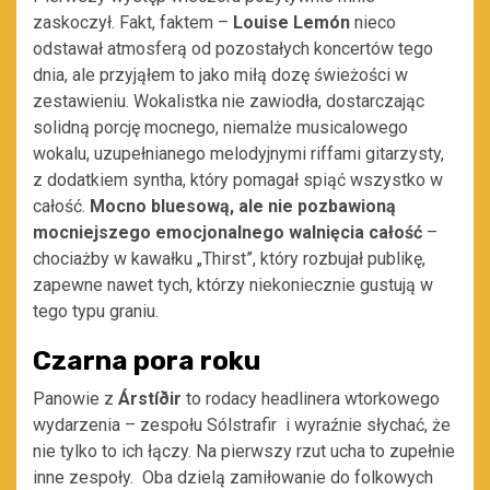
zaskoczył. Fakt, faktem –
Louise Lemón
nieco
odstawał atmosferą od pozostałych koncertów tego
dnia, ale przyjąłem to jako miłą dozę świeżości w
zestawieniu. Wokalistka nie zawiodła, dostarczając
solidną porcję mocnego, niemalże musicalowego
wokalu, uzupełnianego melodyjnymi riffami gitarzysty,
z dodatkiem syntha, który pomagał spiąć wszystko w
całość.
Mocno bluesową, ale nie pozbawioną
mocniejszego emocjonalnego walnięcia całość
–
chociażby w kawałku „Thirst”, który rozbujał publikę,
zapewne nawet tych, którzy niekoniecznie gustują w
tego typu graniu.
Czarna pora roku
Panowie z
Árstíðir
to rodacy headlinera wtorkowego
wydarzenia – zespołu Sólstrafir i wyraźnie słychać, że
nie tylko to ich łączy. Na pierwszy rzut ucha to zupełnie
inne zespoły. Oba dzielą zamiłowanie do folkowych