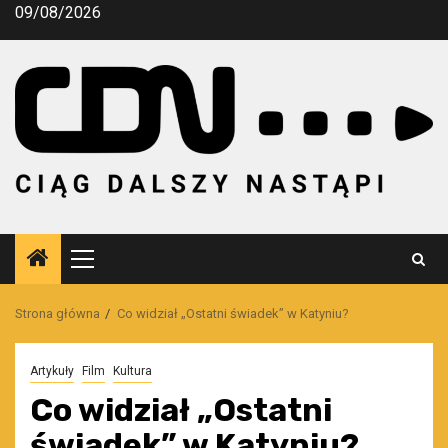
Przejdź
09/08/2026
do
treści
Menu
główne
Strona główna
Co widział „Ostatni świadek” w Katyniu?
Artykuły
Film
Kultura
Co widział „Ostatni
świadek” w Katyniu?