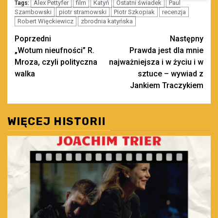
Alex Pettyfer
film
Katyń
Ostatni świadek
Paul
Tags:
Szambowski
piotr stramowski
Piotr Szkopiak
recenzja
Robert Więckiewicz
zbrodnia katyńska
Zobacz
Poprzedni
Następny
„Wotum nieufności” R.
Prawda jest dla mnie
wpisy
Mroza, czyli polityczna
najważniejsza i w życiu i w
walka
sztuce – wywiad z
Jankiem Traczykiem
WIĘCEJ HISTORII