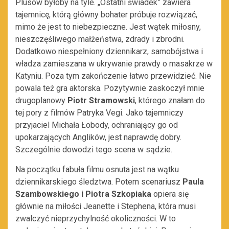
Plusów byłoby na tyle. „Ostatni świadek” zawiera
tajemnicę, którą główny bohater próbuje rozwiązać,
mimo że jest to niebezpieczne. Jest wątek miłosny,
nieszczęśliwego małżeństwa, zdrady i zbrodni.
Dodatkowo niespełniony dziennikarz, samobójstwa i
władza zamieszana w ukrywanie prawdy o masakrze w
Katyniu. Poza tym zakończenie łatwo przewidzieć. Nie
powala też gra aktorska. Pozytywnie zaskoczył mnie
drugoplanowy
Piotr Stramowski
, którego znałam do
tej pory z filmów Patryka Vegi. Jako tajemniczy
przyjaciel Michała Łobody, ochraniający go od
upokarzających Anglików, jest naprawdę dobry.
Szczególnie dowodzi tego scena w sądzie.
Na początku fabuła filmu osnuta jest na wątku
dziennikarskiego śledztwa. Potem scenariusz
Paula
Szambowskiego i Piotra Szkopiaka
opiera się
głównie na miłości Jeanette i Stephena, która musi
zwalczyć nieprzychylność okoliczności. W to