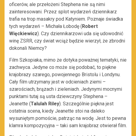
oficerów, ale przełożeni Stephena nie są nimi
zainteresowani. Przez splot wydarzeń dziennikarz
trafia na trop masakry pod Katyniem. Poznaje świadka
tych wydarzeń – Michała Łobodę (
Robert
Więckiewicz
). Czy dziennikarzowi uda się udowodnić
winę ZSRR, czy świat wciąż będzie wierzył, że zbrodni
dokonali Niemcy?
Film Szkopiaka, mimo że dotyka poważnej tematyki, nie
zachwyca. Jedyne co może się podobać, to piękne
krajobrazy szarego, powojennego Bristolu i Londynu.
Cały film utrzymany jest w odcieniach ziemi –
szarościach, brązach i zieleniach. Jedynymi mocnymi
punktami tutaj są usta dziewczyny Stephena –
Jeanette (
Talulah Riley
). Szczególnie piękna jest
ostatnia scena, kiedy Jeanette stoi na daleko
wysuniętym pomoście, patrząc na wodę. Jest to pewna
klamra kompozycyjna – taki sam krajobraz otwierał film.