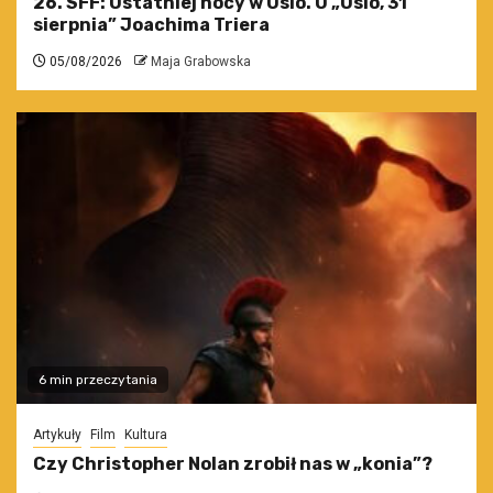
26. SFF: Ostatniej nocy w Oslo. O „Oslo, 31
sierpnia” Joachima Triera
05/08/2026
Maja Grabowska
6 min przeczytania
Artykuły
Film
Kultura
Czy Christopher Nolan zrobił nas w „konia”?