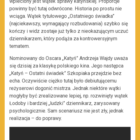
wpleciony jest wątek sprawy katyńskiej. Proporcje
powinny być tutaj odwrócone. Historia po prostu nie
wciąga. Wątek tytułowego „Ostatniego świadka”
(najciekawszy, wymagający rozbudowania) szybko się
kończy i widz zostaje już tylko z nieokazującym uczuć
dziennikarzem, który podąża za kontrowersyjnym
tematem.
Nominowany do Oscara „Katyń” Andrzeja Wajdy uważa
się dzisiaj za klasykę polskiego kina. Jego następca
„Katyń – Ostatni świadek” Szkopiaka przejdzie bez
echa. Oczywiście ciężko tutaj było debiutującemu
reżyserowi dogonić mistrza. Jednak niektóre wątki
mogłyby być zrealizowane lepiej, np. rozwinięty wątek
Łodoby i bardziej „ludzki” dziennikarz, zarysowany
psychologicznie. Sam scenariusz nie jest zły, jednak
realizacja – do poprawy.