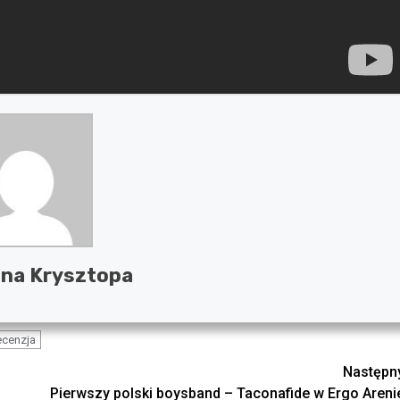
na Krysztopa
ecenzja
Następn
Pierwszy polski boysband – Taconafide w Ergo Areni