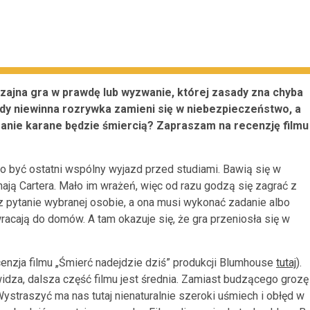
czajna gra w prawdę lub wyzwanie, której zasady zna chyba
iedy niewinna rozrywka zamieni się w niebezpieczeństwo, a
anie karane będzie śmiercią? Zapraszam na recenzję filmu
to być ostatni wspólny wyjazd przed studiami. Bawią się w
nają Cartera. Mało im wrażeń, więc od razu godzą się zagrać z
 pytanie wybranej osobie, a ona musi wykonać zadanie albo
wracają do domów. A tam okazuje się, że gra przeniosła się w
enzja filmu „Śmierć nadejdzie dziś” produkcji Blumhouse
tutaj
).
idza, dalsza część filmu jest średnia. Zamiast budzącego grozę
ystraszyć ma nas tutaj nienaturalnie szeroki uśmiech i obłęd w