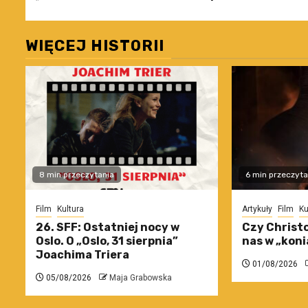
wpisy
WIĘCEJ HISTORII
8 min przeczytania
6 min przeczyta
Film
Kultura
Artykuły
Film
Ku
26. SFF: Ostatniej nocy w
Czy Christo
Oslo. O „Oslo, 31 sierpnia”
nas w „koni
Joachima Triera
01/08/2026
05/08/2026
Maja Grabowska