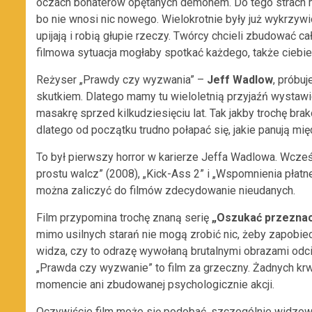
oczach bohaterów opętanych demonem. Do tego strach ma 
bo nie wnosi nic nowego. Wielokrotnie były już wykrzywi
upijają i robią głupie rzeczy. Twórcy chcieli zbudować c
filmowa sytuacja mogłaby spotkać każdego, także ciebie
Reżyser „Prawdy czy wyzwania” –
Jeff Wadlow
, próbu
skutkiem. Dlatego mamy tu wieloletnią przyjaźń wystawio
masakrę sprzed kilkudziesięciu lat. Tak jakby trochę br
dlatego od początku trudno połapać się, jakie panują mię
To był pierwszy horror w karierze Jeffa Wadlowa. Wcześni
prostu walcz” (2008), „Kick-Ass 2” i „Wspomnienia pła
można zaliczyć do filmów zdecydowanie nieudanych.
Film przypomina trochę znaną serię
„Oszukać przezna
mimo usilnych starań nie mogą zrobić nic, żeby zapobiec
widza, czy to odrazę wywołaną brutalnymi obrazami odci
„Prawda czy wyzwanie” to film za grzeczny. Żadnych 
momencie ani zbudowanej psychologicznie akcji.
Oczywiście film może się podobać, szczególnie widzowi, 