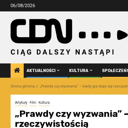
Przejdź
06/08/2026
do
treści
AKTUALNOŚCI
KULTURA
SPOŁECZEŃ
Strona główna
„Prawdy czy wyzwania” – kiedy gra staje się rzeczyw
Artykuły
Film
Kultura
„Prawdy czy wyzwania” – 
rzeczywistością