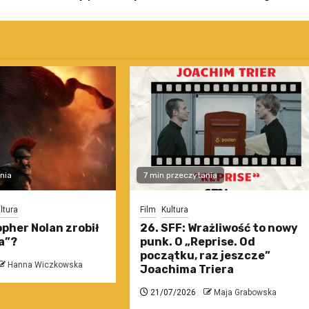
nia
7 min przeczytania
ltura
Film
Kultura
pher Nolan zrobił
26. SFF: Wrażliwość to nowy
a”?
punk. O „Reprise. Od
początku, raz jeszcze”
Hanna Wiczkowska
Joachima Triera
21/07/2026
Maja Grabowska