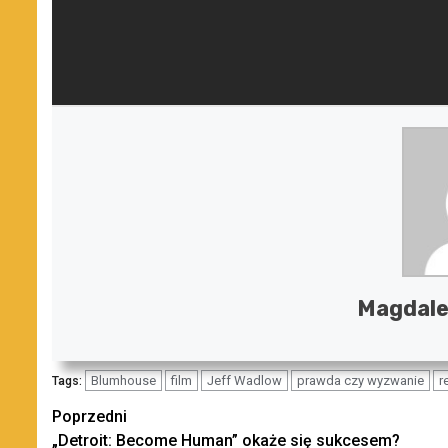
Magdale
Blumhouse
film
Jeff Wadlow
prawda czy wyzwanie
r
Tags:
Zobacz
Poprzedni
„Detroit: Become Human” okaże się sukcesem?