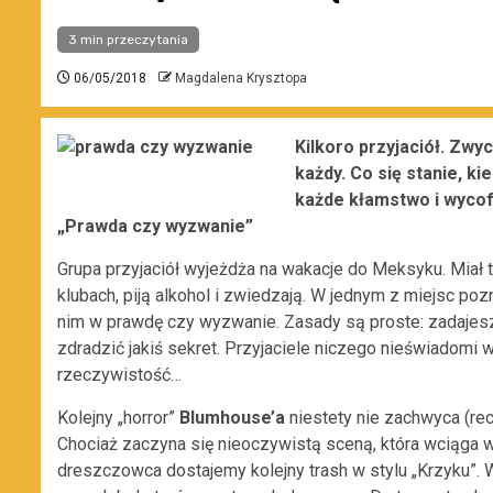
3 min przeczytania
06/05/2018
Magdalena Krysztopa
Kilkoro przyjaciół. Zwy
każdy. Co się stanie, k
każde kłamstwo i wycof
„Prawda czy wyzwanie”
Grupa przyjaciół wyjeżdża na wakacje do Meksyku. Miał 
klubach, piją alkohol i zwiedzają. W jednym z miejsc poz
nim w prawdę czy wyzwanie. Zasady są proste: zadajesz
zdradzić jakiś sekret. Przyjaciele niczego nieświadomi 
rzeczywistość…
Kolejny „horror”
Blumhouse’a
niestety nie zachwyca (rec
Chociaż zaczyna się nieoczywistą sceną, która wciąga w
dreszczowca dostajemy kolejny trash w stylu „Krzyku”. W