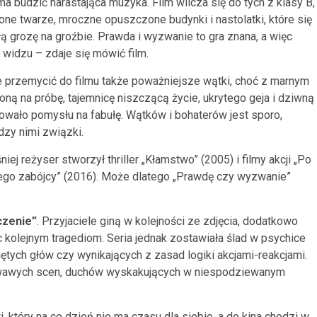
budzić narastająca muzyka. Film wlicza się do tych z klasy B,
one twarze, mroczne opuszczone budynki i nastolatki, które się
ałą grozę na groźbie. Prawda i wyzwanie to gra znana, a więc
 widzu – zdaje się mówić film.
je przemycić do filmu także poważniejsze wątki, choć z marnym
ną na próbę, tajemnicę niszczącą życie, ukrytego geja i dziwną
akowało pomysłu na fabułę. Wątków i bohaterów jest sporo,
dzy nimi związki.
ej reżyser stworzył thriller „Kłamstwo” (2005) i filmy akcji „Po
tnego zabójcy” (2016). Może dlatego „Prawdę czy wyzwanie”
czenie”
. Przyjaciele giną w kolejności ze zdjęcia, dodatkowo
 kolejnym tragediom. Seria jednak zostawiała ślad w psychice
ętych głów czy wynikających z zasad logiki akcjami-reakcjami.
krwawych scen, duchów wyskakujących w niespodziewanym
który na co dzień nie ma czasu dla siebie, a do kina chodzi w