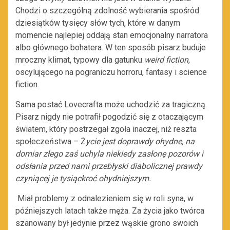
Chodzi o szczególną zdolność wybierania spośród
dziesiątków tysięcy słów tych, które w danym
momencie najlepiej oddają stan emocjonalny narratora
albo głównego bohatera. W ten sposób pisarz buduje
mroczny klimat, typowy dla gatunku
weird fiction
,
oscylującego na pograniczu horroru, fantasy i science
fiction.
Sama postać Lovecrafta może uchodzić za tragiczną.
Pisarz nigdy nie potrafił pogodzić się z otaczającym
światem, który postrzegał zgoła inaczej, niż reszta
społeczeństwa – Ż
ycie jest doprawdy ohydne, na
domiar złego zaś uchyla niekiedy zasłonę pozorów i
odsłania przed nami przebłyski diabolicznej prawdy
czyniącej je tysiąckroć ohydniejszym.
Miał problemy z odnalezieniem się w roli syna, w
późniejszych latach także męża. Za życia jako twórca
szanowany był jedynie przez wąskie grono swoich