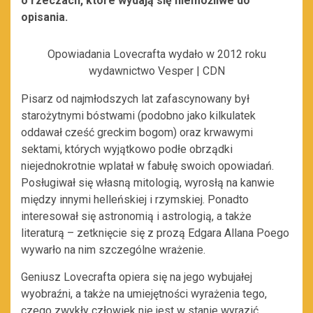
o rzeczach, które wydają się niemożliwe do
opisania.
Opowiadania Lovecrafta wydało w 2012 roku
wydawnictwo Vesper | CDN
Pisarz od najmłodszych lat zafascynowany był
starożytnymi bóstwami (podobno jako kilkulatek
oddawał cześć greckim bogom) oraz krwawymi
sektami, których wyjątkowo podłe obrządki
niejednokrotnie wplatał w fabułę swoich opowiadań.
Posługiwał się własną mitologią, wyrosłą na kanwie
między innymi helleńskiej i rzymskiej. Ponadto
interesował się astronomią i astrologią, a także
literaturą – zetknięcie się z prozą Edgara Allana Poego
wywarło na nim szczególne wrażenie.
Geniusz Lovecrafta opiera się na jego wybujałej
wyobraźni, a także na umiejętności wyrażenia tego,
czego zwykły człowiek nie jest w stanie wyrazić.