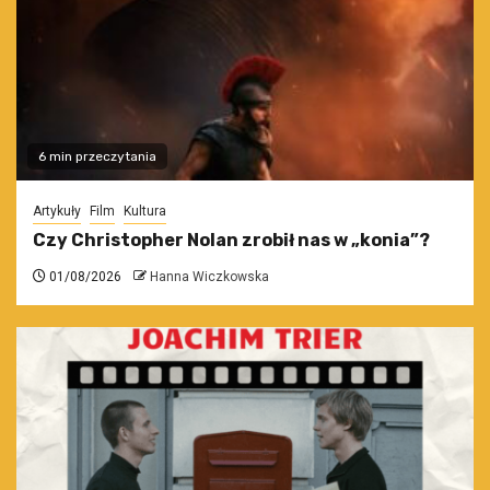
6 min przeczytania
Artykuły
Film
Kultura
Czy Christopher Nolan zrobił nas w „konia”?
01/08/2026
Hanna Wiczkowska