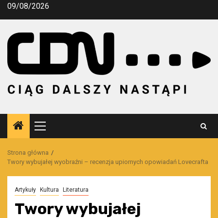
Przejdź
09/08/2026
do
treści
Menu
główne
Strona główna
Twory wybujałej wyobraźni – recenzja upiornych opowiadań Lovecrafta
Artykuły
Kultura
Literatura
Twory wybujałej