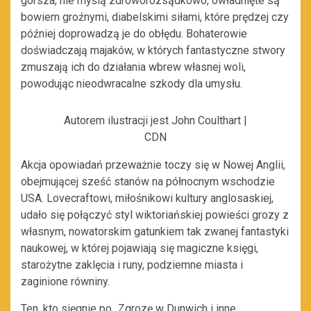
gorsza, nie myślą zdroworozsądkowo, owładnięte są
bowiem groźnymi, diabelskimi siłami, które prędzej czy
później doprowadzą je do obłędu. Bohaterowie
doświadczają majaków, w których fantastyczne stwory
zmuszają ich do działania wbrew własnej woli,
powodując nieodwracalne szkody dla umysłu.
Autorem ilustracji jest John Coulthart |
CDN
Akcja opowiadań przeważnie toczy się w Nowej Anglii,
obejmującej sześć stanów na północnym wschodzie
USA. Lovecraftowi, miłośnikowi kultury anglosaskiej,
udało się połączyć styl wiktoriańskiej powieści grozy z
własnym, nowatorskim gatunkiem tak zwanej fantastyki
naukowej, w której pojawiają się magiczne księgi,
starożytne zaklęcia i runy, podziemne miasta i
zaginione równiny.
Ten, kto sięgnie po „Zgrozę w Dunwich i inne