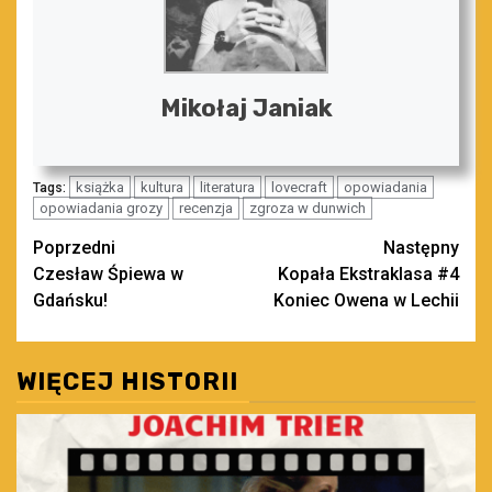
Mikołaj Janiak
książka
kultura
literatura
lovecraft
opowiadania
Tags:
opowiadania grozy
recenzja
zgroza w dunwich
Zobacz
Poprzedni
Następny
Czesław Śpiewa w
Kopała Ekstraklasa #4
wpisy
Gdańsku!
Koniec Owena w Lechii
WIĘCEJ HISTORII