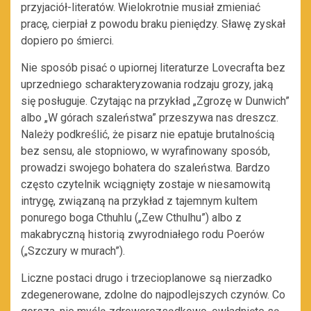
przyjaciół-literatów. Wielokrotnie musiał zmieniać
pracę, cierpiał z powodu braku pieniędzy. Sławę zyskał
dopiero po śmierci.
Nie sposób pisać o upiornej literaturze Lovecrafta bez
uprzedniego scharakteryzowania rodzaju grozy, jaką
się posługuje. Czytając na przykład „Zgrozę w Dunwich”
albo „W górach szaleństwa” przeszywa nas dreszcz.
Należy podkreślić, że pisarz nie epatuje brutalnością
bez sensu, ale stopniowo, w wyrafinowany sposób,
prowadzi swojego bohatera do szaleństwa. Bardzo
często czytelnik wciągnięty zostaje w niesamowitą
intrygę, związaną na przykład z tajemnym kultem
ponurego boga Cthuhlu („Zew Cthulhu”) albo z
makabryczną historią zwyrodniałego rodu Poerów
(„Szczury w murach”).
Liczne postaci drugo i trzecioplanowe są nierzadko
zdegenerowane, zdolne do najpodlejszych czynów. Co