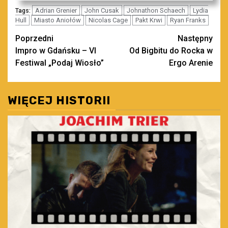
Adrian Grenier
John Cusak
Johnathon Schaech
Lydia
Tags:
Hull
Miasto Aniołów
Nicolas Cage
Pakt Krwi
Ryan Franks
Zobacz
Poprzedni
Następny
Impro w Gdańsku – VI
Od Bigbitu do Rocka w
wpisy
Festiwal „Podaj Wiosło”
Ergo Arenie
WIĘCEJ HISTORII