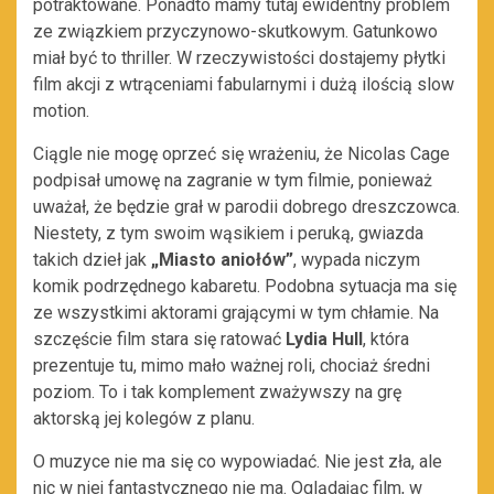
potraktowane.
Ponadto mamy tutaj ewidentny problem
ze związkiem przyczynowo-skutkowym. Gatunkowo
miał być to thriller. W rzeczywistości dostajemy płytki
film akcji z wtrąceniami fabularnymi i dużą ilością slow
motion.
Ciągle nie mogę oprzeć się wrażeniu, że Nicolas Cage
podpisał umowę na zagranie w tym filmie, ponieważ
uważał, że będzie grał w parodii dobrego dreszczowca.
Niestety, z tym swoim wąsikiem i peruką, gwiazda
takich dzieł jak
„Miasto aniołów”
, wypada niczym
komik podrzędnego kabaretu. Podobna sytuacja ma się
ze wszystkimi aktorami grającymi w tym chłamie. Na
szczęście film stara się ratować
Lydia Hull
, która
prezentuje tu, mimo mało ważnej roli, chociaż średni
poziom. To i tak komplement zważywszy na grę
aktorską jej kolegów z planu.
O muzyce nie ma się co wypowiadać. Nie jest zła, ale
nic w niej fantastycznego nie ma. Oglądając film, w