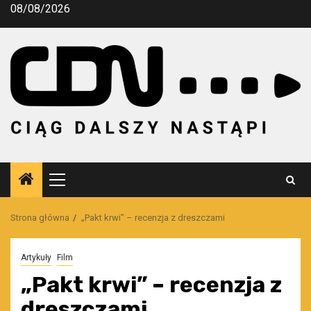
Przejdź
08/08/2026
do
treści
Menu
główne
Strona główna
„Pakt krwi” – recenzja z dreszczami
Artykuły
Film
„Pakt krwi” – recenzja z
dreszczami