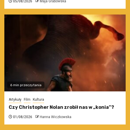
05/08/2026
Maja Grabowska
6 min przeczytania
Artykuły
Film
Kultura
Czy Christopher Nolan zrobił nas w „konia”?
01/08/2026
Hanna Wiczkowska