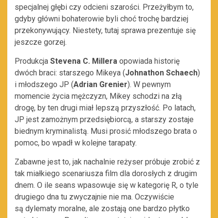
specjalnej głębi czy odcieni szarości. Przeżyłbym to,
gdyby główni bohaterowie byli choć trochę bardziej
przekonywujący. Niestety, tutaj sprawa prezentuje się
jeszcze gorzej.
Produkcja
Stevena C. Millera
opowiada historię
dwóch braci: starszego Mikeya (
Johnathon Schaech
)
i młodszego JP (
Adrian Grenier
). W pewnym
momencie życia mężczyzn, Mikey schodzi na złą
drogę, by ten drugi miał lepszą przyszłość. Po latach,
JP jest zamożnym przedsiębiorcą, a starszy zostaje
biednym kryminalistą. Musi prosić młodszego brata o
pomoc, bo wpadł w kolejne tarapaty.
Zabawne jest to, jak nachalnie reżyser próbuje zrobić z
tak miałkiego scenariusza film dla dorosłych z drugim
dnem. O ile seans wpasowuje się w kategorię R, o tyle
drugiego dna tu zwyczajnie nie ma. Oczywiście
są dylematy moralne, ale zostają one bardzo płytko