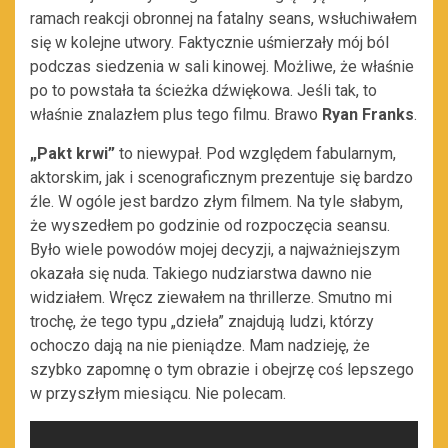
ramach reakcji obronnej na fatalny seans, wsłuchiwałem
się w kolejne utwory. Faktycznie uśmierzały mój ból
podczas siedzenia w sali kinowej. Możliwe, że właśnie
po to powstała ta ścieżka dźwiękowa. Jeśli tak, to
właśnie znalazłem plus tego filmu. Brawo
Ryan Franks
.
„Pakt krwi”
to niewypał. Pod względem fabularnym,
aktorskim, jak i scenograficznym prezentuje się bardzo
źle. W ogóle jest bardzo złym filmem. Na tyle słabym,
że wyszedłem po godzinie od rozpoczęcia seansu.
Było wiele powodów mojej decyzji, a najważniejszym
okazała się nuda. Takiego nudziarstwa dawno nie
widziałem. Wręcz ziewałem na thrillerze. Smutno mi
trochę, że tego typu „dzieła” znajdują ludzi, którzy
ochoczo dają na nie pieniądze. Mam nadzieję, że
szybko zapomnę o tym obrazie i obejrzę coś lepszego
w przyszłym miesiącu. Nie polecam.