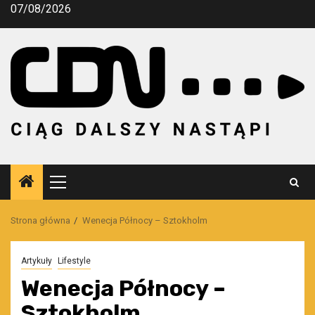
Przejdź
07/08/2026
do
treści
Menu
główne
Strona główna
Wenecja Północy – Sztokholm
Artykuły
Lifestyle
Wenecja Północy –
Sztokholm