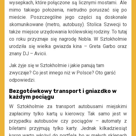
wysepkach, które połączone są licznymi mostami. Ale
mimo takiego położenia, nietrudno poruszać się po
mieście. Poszczególne jego części są doskonale
skomunikowane (metro, autobusy). Stolica Szwecji to
także miejsce urzędowania królewskiej rodziny. To tutaj
co roku przyznaje się nagrodę Nobla. W Sztokholmie
urodziła się wielka gwiazda kina – Greta Garbo oraz
znany DJ – Avicii.
Jak żyje się w Sztokholmie i jakie panują tam
zwyczaje? Co jest innego niż w Polsce? Oto garść
odpowiedzi.
Bezgotówkowy transport i gniazdko w
każdym pociągu
W Sztokholmie za transport autobusami miejskimi
zapłacimy tylko kartą u kierowcy. Tak samo jest w
przypadku autobusów czy pociągów – automaty z
biletami przyjmują tylko karty. Jednak kilkadziesiąt
koron warto włożyć do portfela, bo w małych sklepach