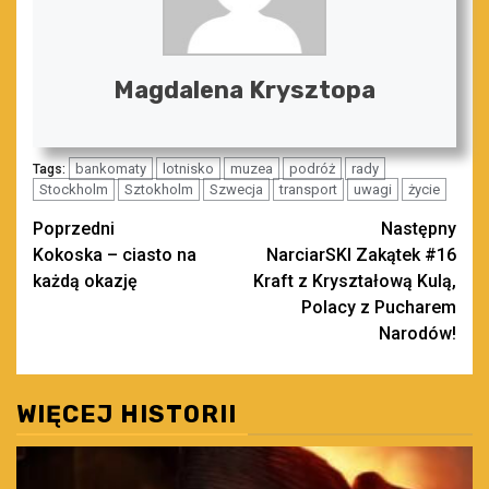
Magdalena Krysztopa
bankomaty
lotnisko
muzea
podróż
rady
Tags:
Stockholm
Sztokholm
Szwecja
transport
uwagi
życie
Zobacz
Poprzedni
Następny
Kokoska – ciasto na
NarciarSKI Zakątek #16
wpisy
każdą okazję
Kraft z Kryształową Kulą,
Polacy z Pucharem
Narodów!
WIĘCEJ HISTORII