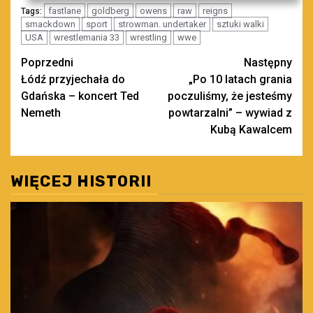
fastlane
goldberg
owens
raw
reigns
Tags:
smackdown
sport
strowman. undertaker
sztuki walki
USA
wrestlemania 33
wrestling
wwe
Zobacz
Poprzedni
Następny
Łódź przyjechała do
„Po 10 latach grania
wpisy
Gdańska – koncert Ted
poczuliśmy, że jesteśmy
Nemeth
powtarzalni” – wywiad z
Kubą Kawalcem
WIĘCEJ HISTORII