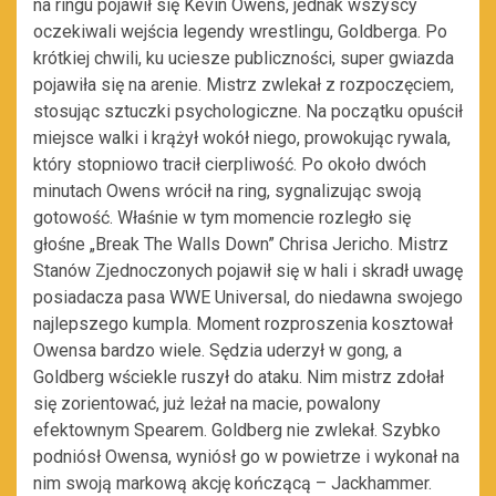
na ringu pojawił się Kevin Owens, jednak wszyscy
oczekiwali wejścia legendy wrestlingu, Goldberga. Po
krótkiej chwili, ku uciesze publiczności, super gwiazda
pojawiła się na arenie. Mistrz zwlekał z rozpoczęciem,
stosując sztuczki psychologiczne. Na początku opuścił
miejsce walki i krążył wokół niego, prowokując rywala,
który stopniowo tracił cierpliwość. Po około dwóch
minutach Owens wrócił na ring, sygnalizując swoją
gotowość. Właśnie w tym momencie rozległo się
głośne „Break The Walls Down” Chrisa Jericho. Mistrz
Stanów Zjednoczonych pojawił się w hali i skradł uwagę
posiadacza pasa WWE Universal, do niedawna swojego
najlepszego kumpla. Moment rozproszenia kosztował
Owensa bardzo wiele. Sędzia uderzył w gong, a
Goldberg wściekle ruszył do ataku. Nim mistrz zdołał
się zorientować, już leżał na macie, powalony
efektownym Spearem. Goldberg nie zwlekał. Szybko
podniósł Owensa, wyniósł go w powietrze i wykonał na
nim swoją markową akcję kończącą – Jackhammer.