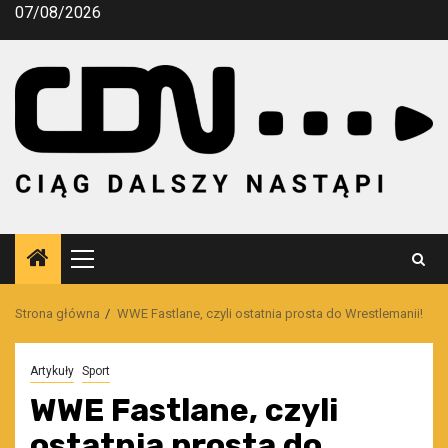
Przejdź
07/08/2026
do
treści
Menu
główne
Strona główna
WWE Fastlane, czyli ostatnia prosta do Wrestlemanii!
Artykuły
Sport
WWE Fastlane, czyli
ostatnia prosta do