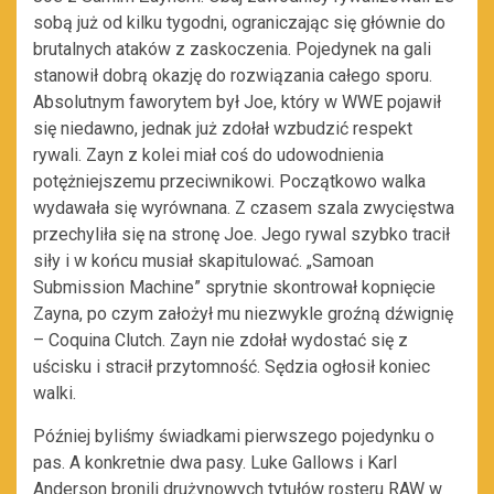
sobą już od kilku tygodni, ograniczając się głównie do
brutalnych ataków z zaskoczenia. Pojedynek na gali
stanowił dobrą okazję do rozwiązania całego sporu.
Absolutnym faworytem był Joe, który w WWE pojawił
się niedawno, jednak już zdołał wzbudzić respekt
rywali. Zayn z kolei miał coś do udowodnienia
potężniejszemu przeciwnikowi. Początkowo walka
wydawała się wyrównana. Z czasem szala zwycięstwa
przechyliła się na stronę Joe. Jego rywal szybko tracił
siły i w końcu musiał skapitulować. „Samoan
Submission Machine” sprytnie skontrował kopnięcie
Zayna, po czym założył mu niezwykle groźną dźwignię
– Coquina Clutch. Zayn nie zdołał wydostać się z
uścisku i stracił przytomność. Sędzia ogłosił koniec
walki.
Później byliśmy świadkami pierwszego pojedynku o
pas. A konkretnie dwa pasy. Luke Gallows i Karl
Anderson bronili drużynowych tytułów rosteru RAW w