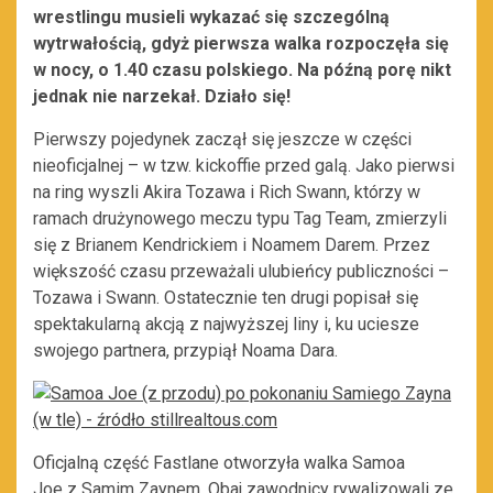
wrestlingu musieli wykazać się szczególną
wytrwałością, gdyż pierwsza walka rozpoczęła się
w nocy, o 1.40 czasu polskiego. Na późną porę nikt
jednak nie narzekał. Działo się!
Pierwszy pojedynek zaczął się jeszcze w części
nieoficjalnej – w tzw. kickoffie przed galą. Jako pierwsi
na ring wyszli Akira Tozawa i Rich Swann, którzy w
ramach drużynowego meczu typu Tag Team, zmierzyli
się z Brianem Kendrickiem i Noamem Darem. Przez
większość czasu przeważali ulubieńcy publiczności –
Tozawa i Swann. Ostatecznie ten drugi popisał się
spektakularną akcją z najwyższej liny i, ku uciesze
swojego partnera, przypiął Noama Dara.
Oficjalną część Fastlane otworzyła walka Samoa
Joe z Samim Zaynem. Obaj zawodnicy rywalizowali ze