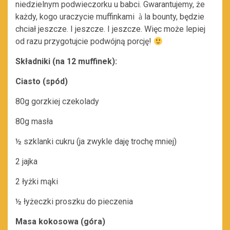
niedzielnym podwieczorku u babci. Gwarantujemy, że
każdy, kogo uraczycie muffinkami
la bounty, będzie
à
chciał jeszcze. I jeszcze. I jeszcze. Więc może lepiej
od razu przygotujcie podwójną porcję!
Składniki (na 12 muffinek):
Ciasto (spód)
80g gorzkiej czekolady
80g masła
½ szklanki cukru (ja zwykle daję trochę mniej)
2 jajka
2 łyżki mąki
½ łyżeczki proszku do pieczenia
Masa kokosowa (góra)