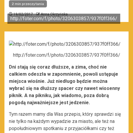
2 min przeczytania
19/02/2017
Anna Okrzyńska
http://foter.com/f/photo/3206303857/937f0ff366/
http:
/
/foter.com/f/photo/3206303857/937f0ff366/
Dni stają się coraz dłuższe, a zima, choć nie
całkiem odeszła w zapomnienie, powoli ustępuje
miejsca wiośnie. Już niedługo będzie można
wybrać się na dłuższy spacer czy nawet wiosenny
piknik. A na pikniku, jak wiadomo, poza dobrą
pogodą najważniejsze jest jedzenie.
Tym razem mamy dla Was przepis, który sprawdzi się
nie tylko na każdym wypadzie za miasto, ale też na
popołudniowym spotkaniu z przyjaciółkami czy też