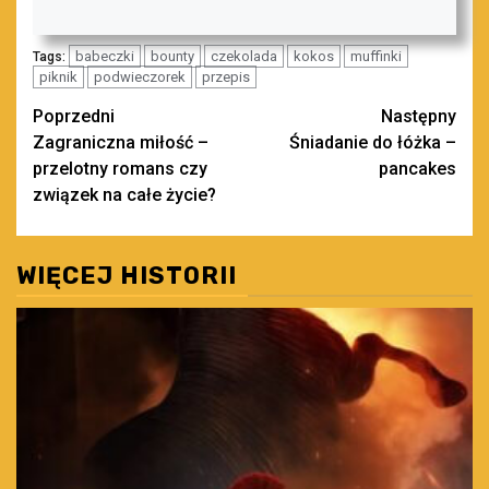
babeczki
bounty
czekolada
kokos
muffinki
Tags:
piknik
podwieczorek
przepis
Zobacz
Poprzedni
Następny
Zagraniczna miłość –
Śniadanie do łóżka –
wpisy
przelotny romans czy
pancakes
związek na całe życie?
WIĘCEJ HISTORII