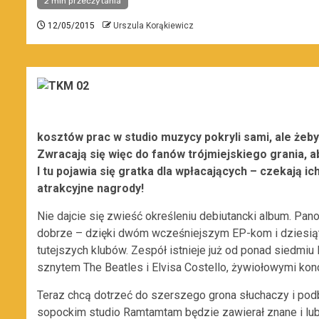
2 min przeczytania
12/05/2015
Urszula Korąkiewicz
kosztów prac w studio muzycy pokryli sami, ale żeby
Zwracają się więc do fanów trójmiejskiego grania, a
I tu pojawia się gratka dla wpłacających – czekają i
atrakcyjne nagrody!
Nie dajcie się zwieść określeniu debiutancki album. Pan
dobrze – dzięki dwóm wcześniejszym EP-kom i dziesiąt
tutejszych klubów. Zespół istnieje już od ponad siedmiu
sznytem The Beatles i Elvisa Costello, żywiołowymi kon
Teraz chcą dotrzeć do szerszego grona słuchaczy i pod
sopockim studio Ramtamtam będzie zawierał znane i lubi