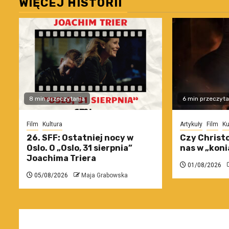
WIĘCEJ HISTORII
8 min przeczytania
6 min przeczyta
Film
Kultura
Artykuły
Film
Ku
26. SFF: Ostatniej nocy w
Czy Christo
Oslo. O „Oslo, 31 sierpnia”
nas w „koni
Joachima Triera
01/08/2026
05/08/2026
Maja Grabowska