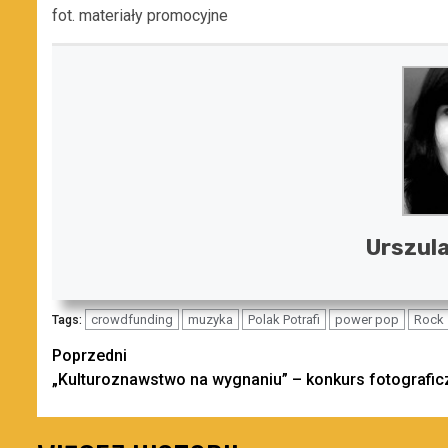
fot. materiały promocyjne
Urszula
crowdfunding
muzyka
Polak Potrafi
power pop
Rock
Tags:
Zobacz
Poprzedni
„Kulturoznawstwo na wygnaniu” – konkurs fotografic
wpisy