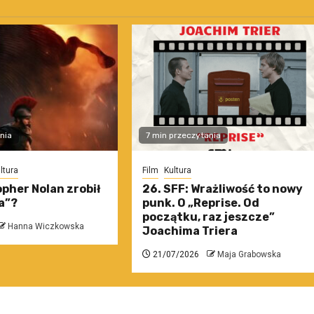
nia
7 min przeczytania
ltura
Film
Kultura
pher Nolan zrobił
26. SFF: Wrażliwość to nowy
a”?
punk. O „Reprise. Od
początku, raz jeszcze”
Hanna Wiczkowska
Joachima Triera
21/07/2026
Maja Grabowska