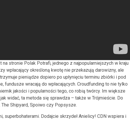
 na stronie Polak Potrafi, jednego z najpopularniejszych w kraju
y wpłacający określoną kwotę nie przekazują darowizny, ale
trzymuje pieniądze dopiero po upłynięciu terminu zbiórki i pod
ie, fundusze wracają do wpłacających. Croudfunding to nie tylko
iernik jakości i popularności tego, co robią twórcy. Im większe
ak widać, ta metoda się sprawdza – także w Trójmieście. Do
ak The Shipyard, Spoiwo czy Popsysze.
, superbohaterami. Dodajcie skrzydeł Anielicy! CDN wspiera i