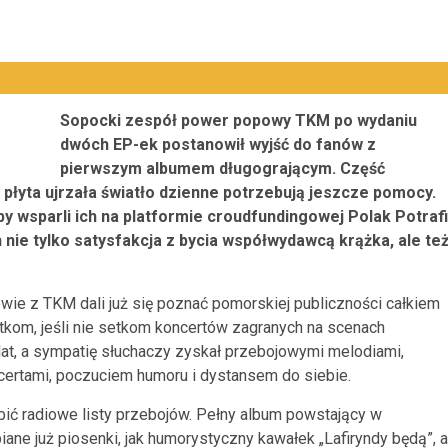
Sopocki zespół power popowy TKM po wydaniu
dwóch EP-ek postanowił wyjść do fanów z
pierwszym albumem długogrającym. Część
 płyta ujrzała światło dzienne potrzebują jeszcze pomocy.
by wsparli ich na platformie croudfundingowej Polak Potrafi
ch nie tylko satysfakcja z bycia współwydawcą krążka, ale te
owie z TKM dali już się poznać pomorskiej publiczności całkiem
kom, jeśli nie setkom koncertów zagranych na scenach
 lat, a sympatię słuchaczy zyskał przebojowymi melodiami,
certami, poczuciem humoru i dystansem do siebie.
bić radiowe listy przebojów. Pełny album powstający w
ane już piosenki, jak humorystyczny kawałek „Lafiryndy będą”, a