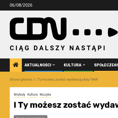
Przejdź
06/08/2026
do
treści
AKTUALNOŚCI
KULTURA
SPOŁECZEŃ
Strona główna
I Ty możesz zostać wydawcą płyty TKM!
Artykuły
Kultura
Muzyka
I Ty możesz zostać wyda