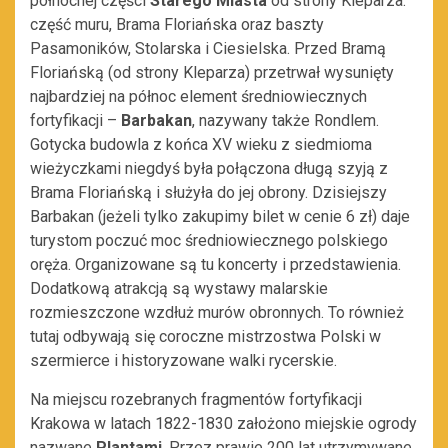
północnej części
Starego Miasta
od strony Kleparza:
część muru, Brama Floriańska oraz baszty
Pasamoników, Stolarska i Ciesielska. Przed Bramą
Floriańską (od strony Kleparza) przetrwał wysunięty
najbardziej na północ element średniowiecznych
fortyfikacji –
Barbakan
, nazywany także Rondlem.
Gotycka budowla z końca XV wieku z siedmioma
wieżyczkami niegdyś była połączona długą szyją z
Brama Floriańską i służyła do jej obrony. Dzisiejszy
Barbakan (jeżeli tylko zakupimy bilet w cenie 6 zł) daje
turystom poczuć moc średniowiecznego polskiego
oręża. Organizowane są tu koncerty i przedstawienia.
Dodatkową atrakcją są wystawy malarskie
rozmieszczone wzdłuż murów obronnych. To również
tutaj odbywają się coroczne mistrzostwa Polski w
szermierce i historyzowane walki rycerskie.
Na miejscu rozebranych fragmentów fortyfikacji
Krakowa w latach 1822-1830 założono miejskie ogrody
nazwane
Plantami
. Przez prawie 200 lat utrzymywane