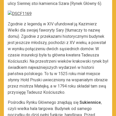
ulicy Siennej stoi kamienica Szara (Rynek Główny 6).
Zgodnie z legendą w XIV ufundował ją Kazimierz
Wielki dla swojej faworyty Sary (tłumaczy to nazwę
domu). Zgodnie z przekazami historycznymi budynek
jest jeszcze młodszy, pochodzi z XV wieku, a powstał
w wyniku połączeniu dwóch sąsiednich domów. W
czasie insurekcji była tu główna kwatera Tadeusza
Kościuszki. Na przestrzeni wieków krakowski rynek był
świadkiem najważniejszych wydarzeń w historii
państwa polskiego. To tu w 1525 roku miał miejsce
słynny Hołd Pruski uwieczniony na wspaniałym obrazie
przez mistrza Matejkę, a w 1794 roku składał tam swą
przysięgę Tadeusz Kościuszko.
Pośrodku Rynku Głównego znajdują się
Sukiennice
,
czyli wielka hala targowa. Budynek od samego
początku do dziś pełni funkcję handlową. Przed