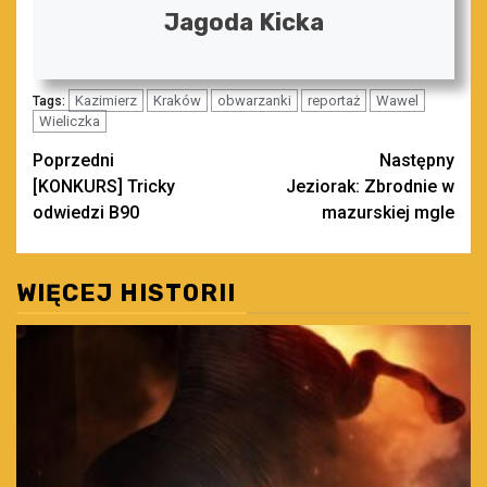
Jagoda Kicka
Kazimierz
Kraków
obwarzanki
reportaż
Wawel
Tags:
Wieliczka
Zobacz
Poprzedni
Następny
[KONKURS] Tricky
Jeziorak: Zbrodnie w
wpisy
odwiedzi B90
mazurskiej mgle
WIĘCEJ HISTORII