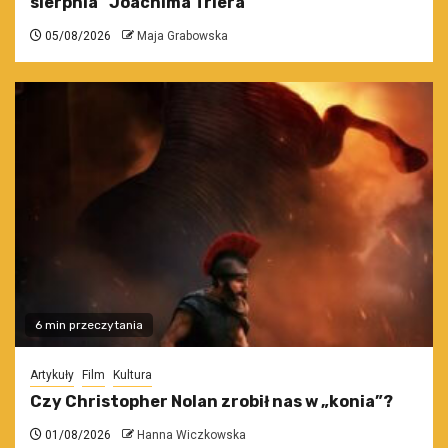
sierpnia” Joachima Triera
05/08/2026
Maja Grabowska
6 min przeczytania
Artykuły
Film
Kultura
Czy Christopher Nolan zrobił nas w „konia”?
01/08/2026
Hanna Wiczkowska