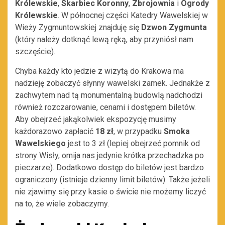
Królewskie
,
Skarbiec Koronny
,
Zbrojownia
i
Ogrody
Królewskie
. W północnej części Katedry Wawelskiej w
Wieży Zygmuntowskiej znajduję się
Dzwon Zygmunta
(który należy dotknąć lewą ręką, aby przyniósł nam
szczęście).
Chyba każdy kto jedzie z wizytą do Krakowa ma
nadzieję zobaczyć słynny wawelski zamek. Jednakże z
zachwytem nad tą monumentalną budowlą nadchodzi
również rozczarowanie, cenami i dostępem biletów.
Aby obejrzeć jakąkolwiek ekspozycję musimy
każdorazowo zapłacić
18 zł
, w przypadku
Smoka
Wawelskiego
jest to 3 zł (lepiej obejrzeć pomnik od
strony Wisły, omija nas jedynie krótka przechadzka po
pieczarze). Dodatkowo dostęp do biletów jest bardzo
ograniczony (istnieje dzienny limit biletów). Także jeżeli
nie zjawimy się przy kasie o świcie nie możemy liczyć
na to, że wiele zobaczymy.