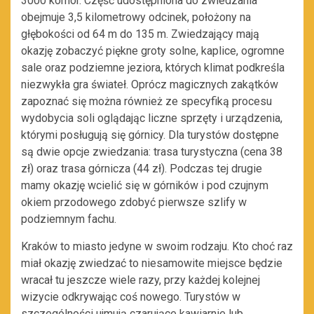
3000 komór. Część udostępniona do zwiedzania
obejmuje 3,5 kilometrowy odcinek, położony na
głębokości od 64 m do 135 m. Zwiedzający mają
okazję zobaczyć piękne groty solne, kaplice, ogromne
sale oraz podziemne jeziora, których klimat podkreśla
niezwykła gra świateł. Oprócz magicznych zakątków
zapoznać się można również ze specyfiką procesu
wydobycia soli oglądając liczne sprzęty i urządzenia,
którymi posługują się górnicy. Dla turystów dostępne
są dwie opcje zwiedzania: trasa turystyczna (cena 38
zł) oraz trasa górnicza (44 zł). Podczas tej drugie
mamy okazję wcielić się w górników i pod czujnym
okiem przodowego zdobyć pierwsze szlify w
podziemnym fachu.
Kraków to miasto jedyne w swoim rodzaju. Kto choć raz
miał okazję zwiedzać to niesamowite miejsce będzie
wracał tu jeszcze wiele razy, przy każdej kolejnej
wizycie odkrywając coś nowego. Turystów w
szczególności ujmują czarujące kawiarnie lub