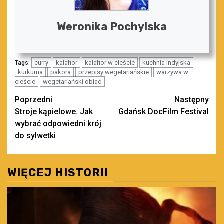
Weronika Pochylska
curry
kalafior
kalafior w cieście
kuchnia indyjska
Tags:
kurkuma
pakora
przepisy wegetariańskie
warzywa w
cieście
wegetariański obiad
Zobacz
Poprzedni
Następny
Stroje kąpielowe. Jak
Gdańsk DocFilm Festival
wpisy
wybrać odpowiedni krój
do sylwetki
WIĘCEJ HISTORII