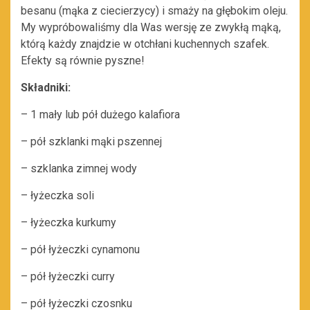
besanu (mąka z ciecierzycy) i smaży na głębokim oleju.
My wypróbowaliśmy dla Was wersję ze zwykłą mąką,
którą każdy znajdzie w otchłani kuchennych szafek.
Efekty są równie pyszne!
Składniki:
– 1 mały lub pół dużego kalafiora
– pół szklanki mąki pszennej
– szklanka zimnej wody
– łyżeczka soli
– łyżeczka kurkumy
– pół łyżeczki cynamonu
– pół łyżeczki curry
– pół łyżeczki czosnku