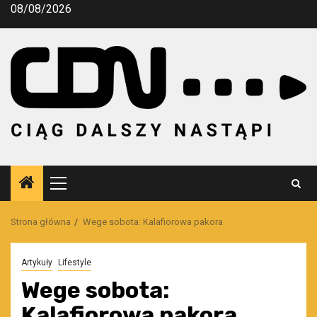
Przejdź
08/08/2026
do
treści
Menu
główne
Strona główna
Wege sobota: Kalafiorowa pakora
Artykuły
Lifestyle
Wege sobota:
Kalafiorowa pakora