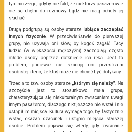
tym nic złego, gdyby nie fakt, że niektórzy pasażerowie
nie są chętni do rozmowy bądź nie mają ochoty jej
słuchać.
Drugą podgrupą są osoby starsze
lubiące zaczepiać
innych fizycznie
. W przeciwieństwie do pierwszej
grupy, nie używają oni słów, by kogoś zagaić. Tacy
ludzie (w większości mężczyźni) zaczepiają często
młode osoby poprzez dotknięcie ich ręką. Jest to
problem, ponieważ nie szanują oni przestrzeni
osobistej i tego, że ktoś może nie chcieć być dotykany.
Trzecia to tzw. osoby starsze
„którym się należy”
. Na
szczęście jest to stosunkowo mała grupa,
charakteryzująca się niekulturalnym zwracaniem uwagi
innym pasażerom, dlaczego nikt jeszcze nie wstał i nie
ustąpił im miejsca. Kultura wymaga tego, by faktycznie
wstać, okazać szacunek i ustąpić miejsca starszej
osobie. Problem pojawia się wtedy, gdy zwracanie