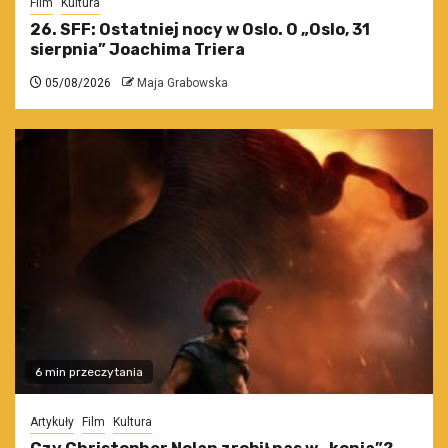
Film
Kultura
26. SFF: Ostatniej nocy w Oslo. O „Oslo, 31
sierpnia” Joachima Triera
05/08/2026
Maja Grabowska
6 min przeczytania
Artykuły
Film
Kultura