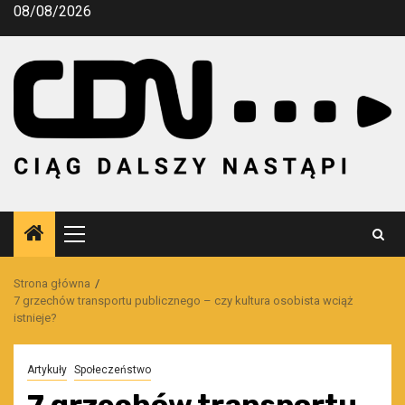
Przejdź
08/08/2026
do
treści
Menu
główne
Strona główna
7 grzechów transportu publicznego – czy kultura osobista wciąż
istnieje?
Artykuły
Społeczeństwo