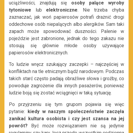
uciążliwości, znajdują się
osoby palące
wyroby
tytoniowe
lub
elektroniczne
. Nie trzeba chyba
zaznaczać, jak woń papierosów potrafi drażnić drogi
oddechowe osób niepalących albo alergików. Sam taki
zapach może spowodować duszności. Palenie w
pojeździe jest zabronione, jednak do tego zakazu nie
stosują się głównie młode osoby używające
papierosów elektronicznych.
To ludzie wręcz szukający zaczepki – najczęściej w
konfliktach na tle etnicznym bądź narodowym. Podczas
takich starć często padają obraźliwe słowa i groźby, co
powoduje zagrożenie dla innych pasażerów, ponieważ
ludzie boją się zostać wciągnięci w taką sytuację.
Po przyjrzeniu się tym grupom pojawia się więc
pytanie:
kiedy w naszym społeczeństwie zaczęła
zanikać kultura osobista i czy jest szansa na jej
powrót?
Być może rozwiązaniem nie są jedynie
regulaminy czy kary, lecz przede wszystkim codzienna