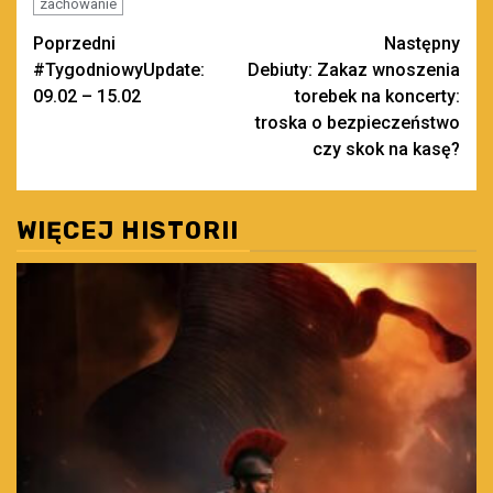
zachowanie
Zobacz
Poprzedni
Następny
#TygodniowyUpdate:
Debiuty: Zakaz wnoszenia
wpisy
09.02 – 15.02
torebek na koncerty:
troska o bezpieczeństwo
czy skok na kasę?
WIĘCEJ HISTORII