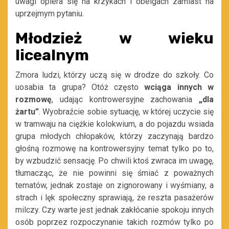
uwagi opiera się na krzykach i obelgach zamiast na
uprzejmym pytaniu.
Młodzież w wieku
licealnym
Zmora ludzi, którzy uczą się w drodze do szkoły. Co
uosabia ta grupa? Otóż często
wciąga innych w
rozmowę
, udając kontrowersyjne zachowania
„dla
żartu”
. Wyobraźcie sobie sytuację, w której uczycie się
w tramwaju na ciężkie kolokwium, a do pojazdu wsiada
grupa młodych chłopaków, którzy zaczynają bardzo
głośną rozmowę na kontrowersyjny temat tylko po to,
by wzbudzić sensację. Po chwili ktoś zwraca im uwagę,
tłumacząc, że nie powinni się śmiać z poważnych
tematów, jednak zostaje on zignorowany i wyśmiany, a
strach i lęk społeczny sprawiają, że reszta pasażerów
milczy. Czy warte jest jednak zakłócanie spokoju innych
osób poprzez rozpoczynanie takich rozmów tylko po