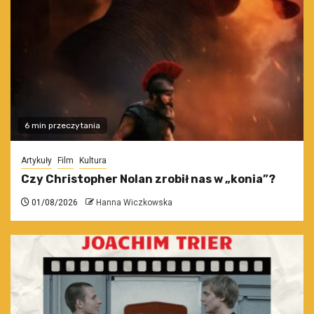
6 min przeczytania
Artykuły
Film
Kultura
Czy Christopher Nolan zrobił nas w „konia”?
01/08/2026
Hanna Wiczkowska