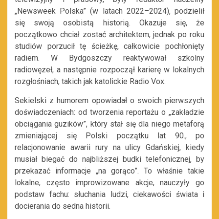
„Newsweek Polska” (w latach 2022–2024), podzielił
się swoją osobistą historią. Okazuje się, że
początkowo chciał zostać architektem, jednak po roku
studiów porzucił tę ścieżkę, całkowicie pochłonięty
radiem. W Bydgoszczy reaktywował szkolny
radiowęzeł, a następnie rozpoczął karierę w lokalnych
rozgłośniach, takich jak katolickie Radio Vox.
Sekielski z humorem opowiadał o swoich pierwszych
doświadczeniach: od tworzenia reportażu o „zakładzie
obciągania guzików”, który stał się dla niego metaforą
zmieniającej się Polski początku lat 90., po
relacjonowanie awarii rury na ulicy Gdańskiej, kiedy
musiał biegać do najbliższej budki telefonicznej, by
przekazać informacje „na gorąco”. To właśnie takie
lokalne, często improwizowane akcje, nauczyły go
podstaw fachu: słuchania ludzi, ciekawości świata i
docierania do sedna historii.