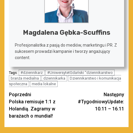
Magdalena Gębka-Scuffins
Profesjonalistka z pasją do mediów, marketingu i PR. Z
sukcesem prowadzi kampanie i tworzy angażujący
content.
#dziennikarz
#UniwersytetGdański "dziennikarstwo
Tags:
branża medialna
dziennikarka
Dziennikarstwo i komunikacja
społeczna
media lokalne
Zobacz
Poprzedni
Następny
Polska remisuje 1:1 z
#TygodniowyUpdate:
wpisy
Holandią. Zagramy w
10.11 – 16.11
barażach o mundial!