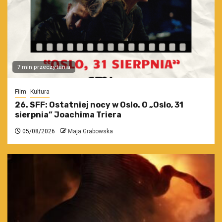
7 min przeczytania
Film
Kultura
26. SFF: Ostatniej nocy w Oslo. O „Oslo, 31
sierpnia” Joachima Triera
05/08/2026
Maja Grabowska