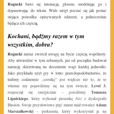
Rogucki
bawi się intonacją, głosem, modelując go i
dopasowując do tekstu. Widz mógł poczuć się jak postać
stojąca pośrodku opisywanych zdarzeń, a
jednocześnie
będąca ich części
ą.
Kochani, bądźmy razem w tym
wszystkim, dobra?
Rogucki
nieraz zwrócił uwagę na bycie częścią wspólnoty.
Aby utwierdzić w tym zebranych, już od początku budował
narrację skierowaną na docenienie wagi każdej jednostki.
Jako przykładu użył gry w lotto: prawdopodobieństwo, że
trafimy codzien
nie „szóstkę” jest większe niż to, że to
Level 3.
właśnie my pojawiliśmy się na tym świecie.
Tomasza
rozpoczął się energicznie – gościliśmy
Lipnickiego
, który wykonał piosenkę
Nóż
z dyskografii
Adam
Illusion. Swoje przysłowiowe pięć minut miał również
Marszałkowski
– perkusista, który wykorzystał je na