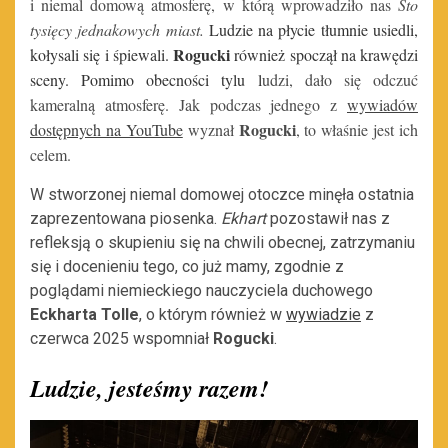
i niemal domową atmosferę, w którą wprowadziło nas
Sto
tysięcy jednakowych miast.
Ludzie na płycie tłumnie usiedli,
Rogucki
kołysali się i śpiewali.
również spoczął na krawędzi
sceny. Pomimo obecności tylu l
udzi, dało się odczuć
kameralną atmosferę. Jak podczas jednego z
wywiadów
Rogucki
dostępnych na YouTube
wyznał
, to właśnie jest ich
celem.
W stworzonej niemal domowej otoczce minęła ostatnia
zaprezentowana piosenka.
Ekhart
pozostawił nas z
refleksją o skupieniu się na chwili obecnej, zatrzymaniu
się i docenieniu tego, co już mamy, zgodnie z
poglądami niemieckiego nauczyciela duchowego
Eckharta Tolle
, o którym również w
wywiadzie
z
czerwca 2025 wspomniał
Rogucki
.
Ludzie, jesteśmy razem!