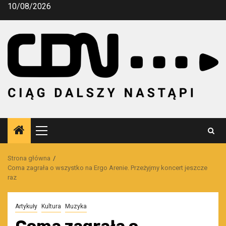
Przejdź
10/08/2026
do
treści
Menu
główne
Strona główna
Coma zagrała o wszystko na Ergo Arenie. Przeżyjmy koncert jeszcze
raz
Artykuły
Kultura
Muzyka