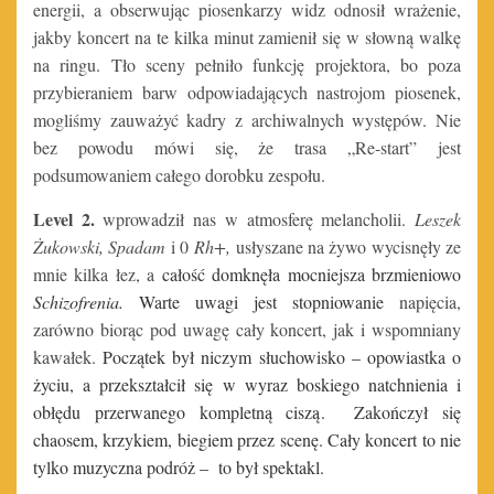
energii, a obserwując piosenkarzy widz odnosił wrażenie,
jakby koncert na te kilka minut zamienił się w słowną walkę
na ringu. Tło sceny pełniło funkcję projektora, bo poza
przybieraniem barw odpowiadających nastrojom piosenek,
mogliśmy zauważyć kadry z archiwalnych występów. Nie
bez powodu mówi się, że trasa „Re-start” jest
podsumowaniem całego dorobku zespołu.
Level 2.
wprowadził nas w atmosferę melancholii.
Leszek
Żukowski, Spadam
i 0
Rh+,
usłyszane na żywo wycisnęły ze
mnie kilka łez, a
całość domknęła mocniejsza brzmieniowo
Schizofrenia.
Warte uwagi jest stopniowanie
napięcia,
zarówno biorąc pod uwagę cały koncert, jak i wspomniany
kawałek.
Początek był niczym słuchowisko – opowiastka o
życiu, a przekształcił się w wyraz boskiego natchnienia i
obłędu przerwanego kompletną ciszą. Zakończył się
chaosem, krzykiem, biegiem przez scenę. Cały koncert to nie
tylko muzyczna podróż – to był spektakl.