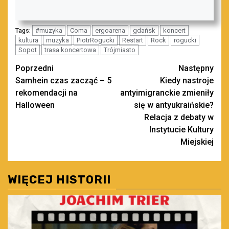
#muzyka
Coma
ergoarena
gdańsk
koncert
Tags:
kultura
muzyka
PiotrRogucki
Restart
Rock
rogucki
Sopot
trasa koncertowa
Trójmiasto
Zobacz
Poprzedni
Następny
Samhein czas zacząć – 5
Kiedy nastroje
wpisy
rekomendacji na
antyimigranckie zmieniły
Halloween
się w antyukraińskie?
Relacja z debaty w
Instytucie Kultury
Miejskiej
WIĘCEJ HISTORII