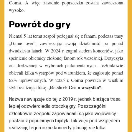
Coma
.
A więc zasadnie poprzeczka została zawieszona
wysoko.
Powrót do gry
Niemal 5 lat temu zespół pożegnał się z fanami podczas trasy
„Game over”, zawieszając swoją działalność po ponad
dwudziestu latach. W 2024 r. zagrał siedem koncertów, jako
spełnienie obietnicy złożonej fanom rok wcześniej. Dotyczyła
ona frekwencji w wyborach parlamentarnych – członkowie
obiecali kilka występów pod warunkiem, że zagłosuje ponad
Coma
62% uprawnionych. W 2025 r.
powraca w wielkim
„Re-start: Gra o wszystko”
stylu realizując trasę
.
Nazwa nawiązuje do tej z 2019 r., jednak bieżąca trasa
lepiej odzwierciedla otoczkę gry. Poszczególni
–
członkowie zespołu zapowiadani są jako wojownicy
postaci z popularnych bijatyk. Tak więc pod względem
realizacji, tegoroczne koncerty plasują się kilka