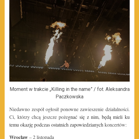
Moment w trakcie „Killing in the name” / fot. Aleksandra
Paczkowska
Niedawno zespół ogłosił ponowne zawieszenie działalności.
Ci, którzy chcą jeszcze poże
gnać się z nim, będą mieli ku
temu okazję podczas ostatnich zapowiedzianych
koncertów:
Wrocław
– 2 listopada