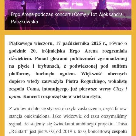
Ergo Arena podczas koncertu Comy / fot. Aleksandra
Paczkowska
Piątkowego wieczoru, 17 października 2025 r., równo o
godzinie 20, trójmiejska Ergo Arena rozgrzmiała
dźwiękiem. Ponad głowami publiczności zgromadzonej
na płycie i trybunach, z podwieszonej pod sufitem
platformy, buchnęło ogniem. Większość obecnych
dopiero wtedy zauważyła ­­­Piotra Roguckiego, wokalistę
zespołu Coma, intonującego już pierwsze wersy
Ciszy i
Koncert rozpoczął się w wielkim stylu.
ognia.
Z widowni dało się słyszeć okrzyki zaskoczenia, część fanów
stanęła onieśmielona. Jako widzowie od razu otrzymaliśmy
sygnał, ż
e stajemy się św
iadkami ambitnego projektu. Trasa
zespołu
„Re-start” jest pierwszą od 2019 r. trasą koncertową