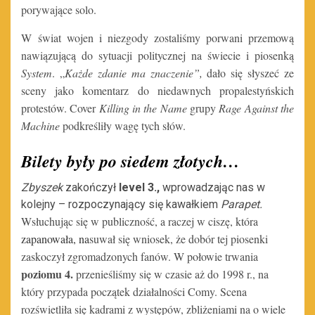
porywające solo.
W świat wojen i niezgody zostaliśmy porwani przemową
nawiązującą do sytuacji politycznej na świecie i piosenką
System
. „
Każde zdanie ma znaczenie”,
dało się słyszeć ze
sceny jako komentarz do niedawnych propalestyńskich
protestów. Cover
Killing in the Name
grupy
Rage Against the
Machine
podkreśliły wagę tych słów.
Bilety były po siedem złotych…
Zbyszek
zakończył
level 3.,
wprowadzając nas w
kolejny – rozpoczynający się kawałkiem
Parapet.
Wsłuchując się w publiczność, a raczej w ciszę, która
zapanowała, na
suwał się wniosek, że dobór tej piosenki
zaskoczył zgromadzonych fanów. W połowie trwania
poziomu 4.
przenieśliśmy się w czasie aż do 1998 r., na
który przypada początek działalności Comy. Scena
rozświetliła się kadrami z występów, zbliżeniami na o wiele