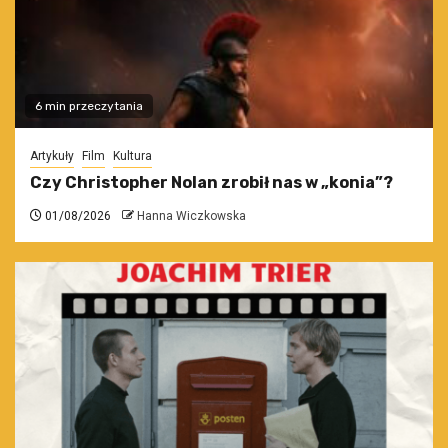
6 min przeczytania
Artykuły
Film
Kultura
Czy Christopher Nolan zrobił nas w „konia”?
01/08/2026
Hanna Wiczkowska