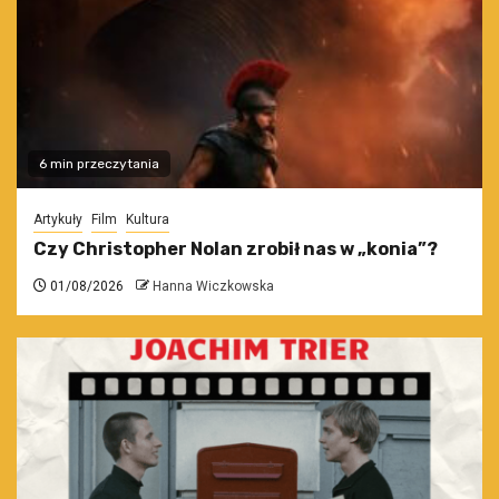
6 min przeczytania
Artykuły
Film
Kultura
Czy Christopher Nolan zrobił nas w „konia”?
01/08/2026
Hanna Wiczkowska