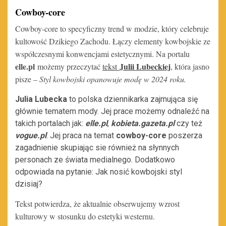
Cowboy-core
Cowboy-
core to specyficzny trend w modzie, który celebruje
kultowość Dzikiego Zachodu. Łączy elementy kowbojskie ze
współczesnymi konwencjami estetycznymi. Na portalu
elle.pl
Julii Lubeckiej
możemy przeczytać
tekst
, która jasno
pisze –
Styl kowbojski opanowuje modę w 2024 roku.
Julia Lubecka
to polska dziennikarka zajmująca się
głównie tematem mody. Jej prace możemy odnaleźć na
takich portalach jak:
elle.pl
,
kobieta.gazeta.pl
czy też
vogue.pl
. Jej praca na temat
cowboy-core
poszerza
zagadnienie skupiając sie również na słynnych
personach ze świata medialnego. Dodatkowo
odpowiada na pytanie: Jak nosić kowbojski styl
dzisiaj?
Tekst potwierdza, że aktualnie obserwujemy wzrost
kulturowy w stosunku do estetyki westernu.