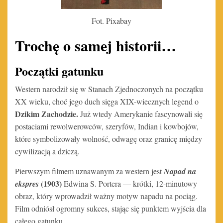
Fot. Pixabay
Trochę o samej historii…
Początki gatunku
Western narodził się w Stanach Zjednoczonych na początku
XX wieku, choć jego duch sięga XIX-wiecznych legend o
Dzikim Zachodzie.
Już wtedy Amerykanie fascynowali się
postaciami rewolwerowców, szeryfów, Indian i kowbojów,
które symbolizowały wolność, odwagę oraz granicę między
cywilizacją a dziczą.
Pierwszym filmem uznawanym za western jest
Napad na
(1903)
ekspres
Edwina S. Portera — krótki, 12-minutowy
obraz, który wprowadził ważny motyw napadu na pociąg.
Film odniósł ogromny sukces, stając się punktem wyjścia dla
całego gatunku.