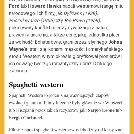
Ford
lub
Howard Hawks
nadali westernowi rangę mitu
narodowego. Ich filmy, jak
Dyliżans (1939)
,
Poszukiwacze (1956)
czy
Rio Bravo (1959)
,
pokazywały konflikt między cywilizacją a naturą,
prawem a anarchią, a także cenę, jaką jednostka płaci
za wolność. Bohaterowie, grani przez słynnego
Johna
Wayne’a
, stali się ikonami męskości i amerykańskiego
etosu. Western w tym okresie gloryfikował pionierów i
ich odwagę tworząc romantyczny obraz Dzikiego
Zachodu.
Spaghetti western
Spaghetti Western to jeden z najważniejszych etapów
ewolucji gatunku. Filmy kręcone były głównie we Włoszech
Sergio Leone
lub Hiszpanii przez takich reżyserów jak:
lub
Sergio Corbucci.
Filmy z epoki spaghetti westernów odchodziły od klasycznej