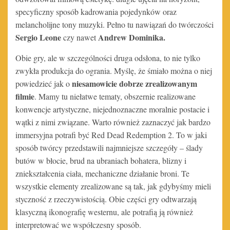
specyficzny sposób kadrowania pojedynków oraz
melancholijne tony muzyki. Pełno tu nawiązań do twórczości
Sergio Leone
Andrew Dominika.
czy nawet
Obie gry, ale w szczególności druga odsłona, to nie tylko
zwykła produkcja do ogrania. Myślę, że śmiało można o niej
niesamowicie dobrze zrealizowanym
powiedzieć jak o
filmie
. Mamy tu niełatwe tematy, obszernie realizowane
konwencje artystyczne, niejednoznaczne moralnie postacie i
wątki z nimi związane. Warto również zaznaczyć jak bardzo
immersyjna potrafi być Red Dead Redemption 2. To w jaki
sposób twórcy przedstawili najmniejsze szczegóły – ślady
butów w błocie, brud na ubraniach bohatera, blizny i
zniekształcenia ciała, mechaniczne działanie broni. Te
wszystkie elementy zrealizowane są tak, jak gdybyśmy mieli
styczność z rzeczywistością. Obie części gry odtwarzają
klasyczną ikonografię westernu, ale potrafią ją również
interpretować we współczesny sposób.