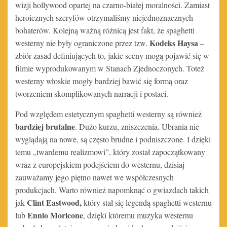
wizji hollywood opartej na czarno-białej moralności. Zamiast
heroicznych szeryfów otrzymaliśmy niejednoznacznych
bohaterów. Kolejną ważną różnicą jest fakt, że spaghetti
Kodeks Haysa
westerny nie były ograniczone przez tzw.
–
zbiór zasad definiujących to, jakie sceny mogą pojawić się w
filmie wyprodukowanym w Stanach Zjednoczonych. Toteż
westerny włoskie mogły bardziej bawić się formą oraz
tworzeniem skomplikowanych narracji i postaci.
Pod względem estetycznym spaghetti westerny są również
bardziej brutalne
. Dużo kurzu, zniszczenia. Ubrania nie
wyglądają na nowe, są często brudne i podniszczone. I dzięki
temu „twardemu realizmowi”, który został zapoczątkowany
wraz z europejskiem podejściem do westernu, dzisiaj
zauważamy jego piętno nawet we współczesnych
produkcjach. Warto również napomknąć o gwiazdach takich
Clint Eastwood,
jak
który stał się legendą spaghetti westernu
Ennio Moricone
lub
, dzięki któremu muzyka westernu