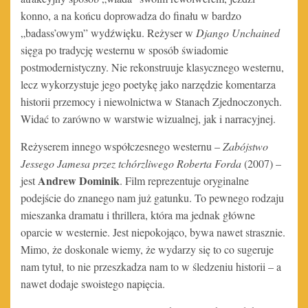
konno, a na końcu doprowadza do finału w bardzo
„badass’owym” wydźwięku. Reżyser w
Django Unchained
sięga po tradycję westernu w sposób świadomie
postmodernistyczny. Nie rekonstruuje klasycznego westernu,
lecz wykorzystuje jego poetykę jako narzędzie komentarza
historii przemocy i niewolnictwa w Stanach Zjednoczonych.
Widać to zarówno w warstwie wizualnej, jak i narracyjnej.
Reżyserem innego współczesnego westernu –
Zabójstwo
Jessego Jamesa przez tchórzliwego Roberta Forda
(2007) –
Andrew Dominik
jest
. Film reprezentuje oryginalne
podejście do znanego nam już gatunku. To pewnego rodzaju
mieszanka dramatu i thrillera, która ma jednak główne
oparcie w westernie. Jest niepokojąco, bywa nawet strasznie.
Mimo, że doskonale wiemy, że wydarzy się to co sugeruje
nam tytuł, to nie przeszkadza nam to w śledzeniu historii – a
nawet dodaje swoistego napięcia.