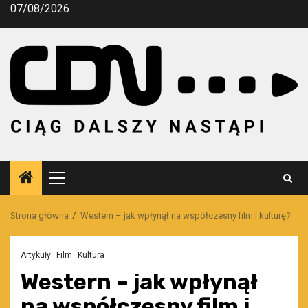
Przejdź
07/08/2026
do
treści
Menu
główne
Strona główna
Western – jak wpłynął na współczesny film i kulturę?
Artykuły
Film
Kultura
Western – jak wpłynął
na współczesny film i