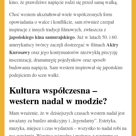
kino, że prawdziwe napięcie rodzi się przed samą walką.
Choć western ukształtował wiele współczesnych form
opowiadania o walce i konflikcie, sam również czerpał
inspiracje z innych tradycji filmowych, zwłaszcza z
japońskiego kina samurajskiego
. Już w latach 50. i 60.
Akiry
amerykańscy twórcy zaczęli dostrzegać w filmach
Kurosawy
oraz jego kontynuatorów niezwykłą precyzję
inscenizacji, dramaturgię pojedynków oraz sposób
budowania napięcia. Sam western inspirował się japońskim
podejściem do scen walki.
Kultura współczesna –
western nadal w modzie?
Mam wrażenie, że w dzisiejszych czasach western nadal jest
uważany za bardzo atrakcyjny i „legendarny”. Estetyka,
muzyka, miejsce i czas wydarzeń – wszystko to nadal robi na
nas wrażenie. Warstwa wizualna i motywy z westernu są