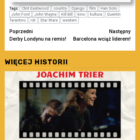
Clint Eastwood
country
Django
film
Han Solo
Tags:
John Ford
John Wayne
Kill Bill
kino
kultura
Quentin
Tarantino
rdr
Star Wars
western
Zobacz
Poprzedni
Następny
Derby Londynu na remis!
Barcelona wciąż liderem!
wpisy
WIĘCEJ HISTORII