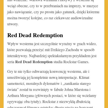
wciąż obecne, czy to w przebraniach na imprezy, w muzyce
jako nawiązanie, czy po prostu jako gatunek, dzięki któremu
można tworzyć kolejne, co raz ciekawsze audiowizualne
utwory.
Red Dead Redemption
Wpływ westernu jest szczególnie wyraźny w grach wideo,
które pozwalają przeżyć mit Dzikiego Zachodu w sposób
interaktywny. Najbardziej spektakularnym przykładem jest
Red Dead Redemption
seria
studia Rockstar Games.
Gry te nie tylko odtwarzają konwencję westernu, ale i
umożliwiają jej kompletnie nową interpretacje. Klimat
samotności, moralnych dylematów i „zanikania starego
świata” został tu rozwinięty w fabule Johna Marstona i
Arthura Morgana (głównych postaci, w które się wcielamy
ogrywając oba tytuły). Rockstar z niezwykłą dbałością
odwzorował filmową estetykę: długie ujęcia na horyzont,