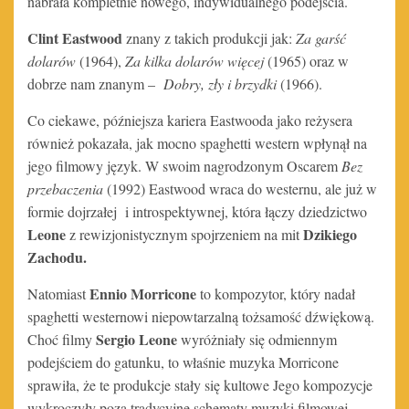
nabrała kompletnie nowego, indywidualnego podejścia.
Clint Eastwood
znany z takich produkcji jak:
Za garść
dolarów
(1964),
Za kilka dolarów więcej
(1965) oraz w
dobrze nam znanym –
Dobry, zły i brzydki
(1966).
Co ciekawe, późniejsza kariera Eastwooda jako reżysera
również pokazała, jak mocno spaghetti western wpłynął na
jego filmowy język. W swoim nagrodzonym Oscarem
Bez
przebaczenia
(1992) Eastwood wraca do westernu, ale już w
formie dojrzałej i introspektywnej, która łączy dziedzictwo
Leone
Dzikiego
z rewizjonistycznym spojrzeniem na mit
Zachodu.
Ennio Morricone
Natomiast
to kompozytor, który nadał
spaghetti westernowi niepowtarzalną tożsamość dźwiękową.
Sergio Leone
Choć filmy
wyróżniały się odmiennym
podejściem do gatunku, to właśnie muzyka Morricone
sprawiła, że te produkcje stały się kultowe Jego kompozycje
wykroczyły poza tradycyjne schematy muzyki filmowej.