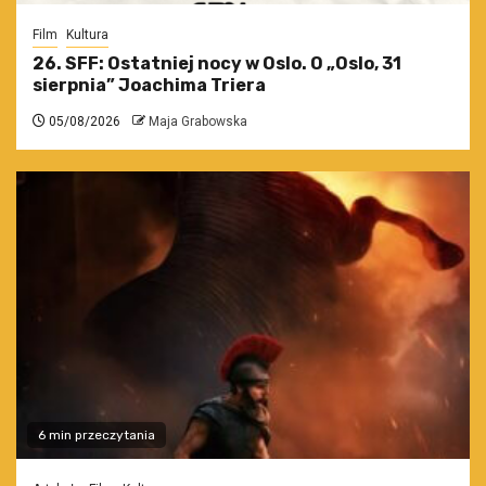
Film
Kultura
26. SFF: Ostatniej nocy w Oslo. O „Oslo, 31
sierpnia” Joachima Triera
05/08/2026
Maja Grabowska
6 min przeczytania