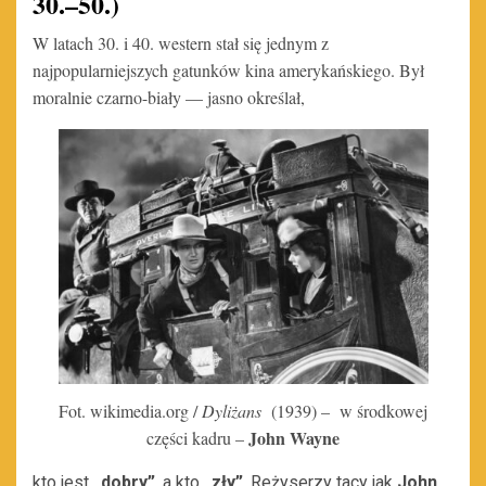
30.–50.)
W latach 30. i 40. western stał się jednym z
najpopularniejszych gatunków kina amerykańskiego. Był
moralnie czarno-biały — jasno określał,
Fot. wikimedia.org /
Dyliżans
(1939) – w środkowej
John Wayne
części kadru –
kto jest
„dobry”
, a kto
„zły”
. Reżyserzy tacy jak
John