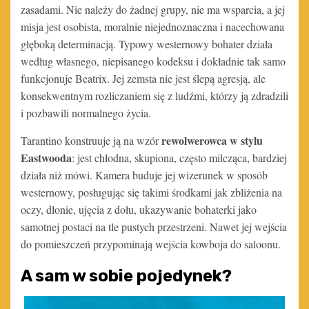
zasadami. Nie należy do żadnej grupy, nie ma wsparcia, a jej
misja jest osobista, moralnie niejednoznaczna i nacechowana
głęboką determinacją. Typowy westernowy bohater działa
według własnego, niepisanego kodeksu i dokładnie tak samo
funkcjonuje Beatrix. Jej zemsta nie jest ślepą agresją, ale
konsekwentnym rozliczaniem się z ludźmi, którzy ją zdradzili
i pozbawili normalnego życia.
rewolwerowca w stylu
Tarantino konstruuje ją na wzór
Eastwooda
: jest chłodna, skupiona, często milcząca, bardziej
działa niż mówi. Kamera buduje jej wizerunek w sposób
westernowy, posługując się takimi środkami jak zbliżenia na
oczy, dłonie, ujęcia z dołu, ukazywanie bohaterki jako
samotnej postaci na tle pustych przestrzeni. Nawet jej wejścia
do pomieszczeń przypominają wejścia kowboja do saloonu.
A sam w sobie pojedynek?