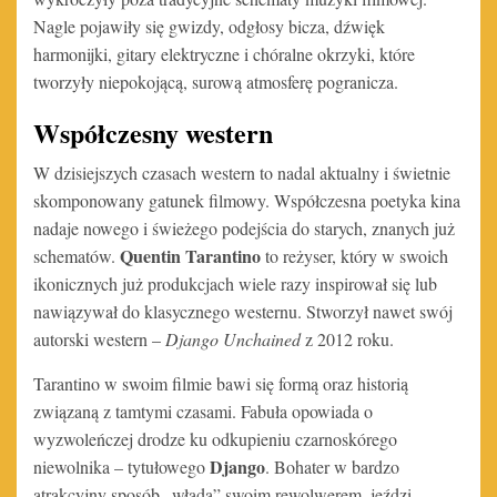
Nagle pojawiły się gwizdy, odgłosy bicza, dźwięk
harmonijki, gitary elektryczne i chóralne okrzyki, które
tworzyły niepokojącą, surową atmosferę pogranicza.
Współczesny
western
W dzisiejszych czasach western to nadal aktualny i świetnie
skomponowany gatunek filmowy. Współczesna poetyka kina
nadaje nowego i świeżego podejścia do starych, znanych już
Quentin Tarantino
schematów.
to reżyser, który w swoich
ikonicznych już produkcjach wiele razy inspirował się lub
nawiązywał do klasycznego westernu. Stworzył nawet swój
autorski western –
Django Unchained
z 2012 roku.
Tarantino w swoim filmie bawi się formą oraz historią
związaną z tamtymi czasami. Fabuła opowiada o
wyzwoleńczej drodze ku odkupieniu czarnoskórego
Django
niewolnika – tytułowego
. Bohater w bardzo
atrakcyjny sposób „włada” swoim rewolwerem, jeździ