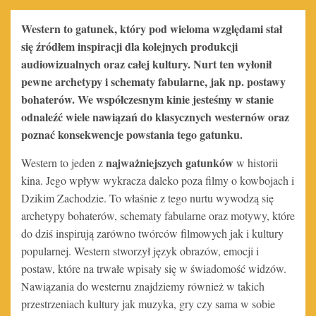
Western to gatunek, który pod wieloma względami stał
się źródłem inspiracji dla kolejnych produkcji
audiowizualnych oraz całej kultury. Nurt ten wyłonił
pewne archetypy i schematy fabularne, jak np. postawy
bohaterów. We współczesnym kinie jesteśmy w stanie
odnaleźć wiele nawiązań do klasycznych westernów oraz
poznać konsekwencje powstania tego gatunku.
najważniejszych gatunków
Western to jeden z
w historii
kina. Jego wpływ wykracza daleko poza filmy o kowbojach i
Dzikim Zachodzie. To właśnie z tego nurtu wywodzą się
archetypy bohaterów, schematy fabularne oraz motywy, które
do dziś inspirują zarówno twórców filmowych jak i kultury
popularnej. Western stworzył język obrazów, emocji i
postaw, które na trwałe wpisały się w świadomość widzów.
Nawiązania do westernu znajdziemy również w takich
przestrzeniach kultury jak muzyka, gry czy sama w sobie