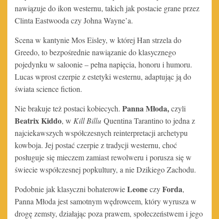
nawiązuje do ikon westernu, takich jak postacie grane przez
Clinta Eastwooda czy Johna Wayne’a.
Scena w kantynie Mos Eisley, w której Han strzela do
Greedo, to bezpośrednie nawiązanie do klasycznego
pojedynku w saloonie – pełna napięcia, honoru i humoru.
Lucas wprost czerpie z estetyki westernu, adaptując ją do
świata science fiction.
Panna Młoda,
Nie brakuje też postaci kobiecych.
czyli
Beatrix Kiddo
, w
Kill Billu
Quentina Tarantino to jedna z
najciekawszych współczesnych reinterpretacji archetypu
kowboja. Jej postać czerpie z tradycji westernu, choć
posługuje się mieczem zamiast rewolweru i porusza się w
świecie współczesnej popkultury, a nie Dzikiego Zachodu.
Leone
Forda
Podobnie jak klasyczni bohaterowie
czy
,
Panna Młoda jest samotnym wędrowcem, który wyrusza w
drogę zemsty, działając poza prawem, społeczeństwem i jego