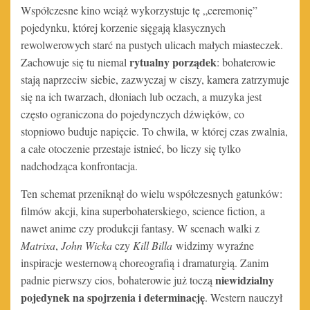
Współczesne kino wciąż wykorzystuje tę „ceremonię”
pojedynku, której korzenie sięgają klasycznych
rewolwerowych starć na pustych ulicach małych miasteczek.
rytualny porządek
Zachowuje się tu niemal
: bohaterowie
stają naprzeciw siebie, zazwyczaj w ciszy, kamera zatrzymuje
się na ich twarzach, dłoniach lub oczach, a muzyka jest
często ograniczona do pojedynczych dźwięków, co
stopniowo buduje napięcie. To chwila, w której czas zwalnia,
a całe otoczenie przestaje istnieć, bo liczy się tylko
nadchodząca konfrontacja.
Ten schemat przeniknął do wielu współczesnych gatunków:
filmów akcji, kina superbohaterskiego, science fiction, a
nawet anime czy produkcji fantasy. W scenach walki z
Matrixa
,
John Wicka
czy
Kill Billa
widzimy wyraźne
inspiracje westernową choreografią i dramaturgią. Zanim
niewidzialny
padnie pierwszy cios, bohaterowie już toczą
pojedynek na spojrzenia i determinację
. Western nauczył