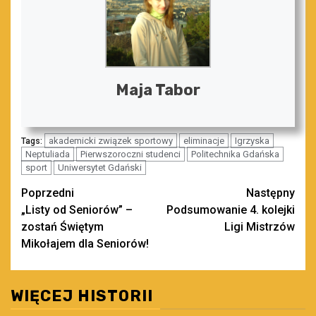
Maja Tabor
akademicki związek sportowy
eliminacje
Igrzyska
Tags:
Neptuliada
Pierwszoroczni studenci
Politechnika Gdańska
sport
Uniwersytet Gdański
Zobacz
Poprzedni
Następny
„Listy od Seniorów” –
Podsumowanie 4. kolejki
wpisy
zostań Świętym
Ligi Mistrzów
Mikołajem dla Seniorów!
WIĘCEJ HISTORII