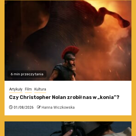
6 min przeczytania
Artykuły
Film
Kultura
Czy Christopher Nolan zrobił nas w „konia”?
01/08/2026
Hanna Wiczkowska