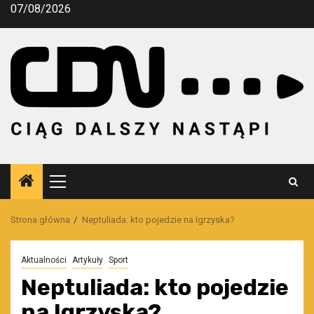
Przejdź
07/08/2026
do
treści
Menu
główne
Strona główna
Neptuliada: kto pojedzie na Igrzyska?
Aktualności
Artykuły
Sport
Neptuliada: kto pojedzie
na Igrzyska?