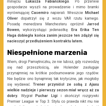
minięciu
Łukasza Fabiańskiego
. Po przerwie
gospodarze wyszli na prowadzenie i mimo bramki
wyrównującej
Casemiro
napierali. Wreszcie
Michael
Oliver
dopatrzył się z wozu VAR rzutu karnego.
Posadę menedżera Manchesteru opróżnił
Jarrod
Bowen
, wykorzystując jedenastkę.
Era Erika Ten
Haga dobiegła końca zanim jeszcze ten zdążył się
nacieszyć przedłużeniem kontraktu latem.
Niespełnione marzenia
Wiem, drogi Pamiętniczku, że nie lubisz, gdy rozwodzę
się nad przeszłością, ale Holender zasługuje
przynajmniej na krótkie podsumowanie jego rządów.
Nie będzie ono bynajmniej tak krytyczne, jak mogłoby
się wydawać.
Trener przyniósł ze sobą z Ajaxu
wielkie nadzieje i pierwszy sezon miał wręcz aż za
dobry.
Wygrał
Puchar Ligi
i skończył rozgrywki
Premier League w Top 3. Stylu co prawda nikt mu nie