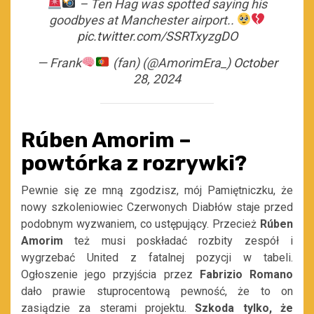
– Ten Hag was spotted saying his
goodbyes at Manchester airport..
pic.twitter.com/SSRTxyzgDO
— Frank
(fan) (@AmorimEra_)
October
28, 2024
Rúben Amorim –
powtórka z rozrywki?
Pewnie się ze mną zgodzisz, mój Pamiętniczku, że
nowy szkoleniowiec Czerwonych Diabłów staje przed
podobnym wyzwaniem, co ustępujący. Przecież
Rúben
Amorim
też musi poskładać rozbity zespół i
wygrzebać United z fatalnej pozycji w tabeli.
Ogłoszenie jego przyjścia przez
Fabrizio Romano
dało prawie stuprocentową pewność, że to on
zasiądzie za sterami projektu.
Szkoda tylko, że