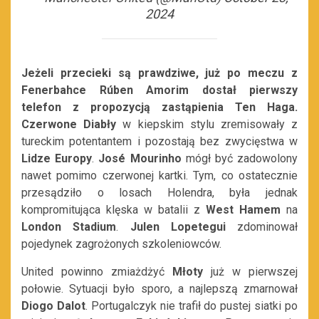
2024
Jeżeli przecieki są prawdziwe, już po meczu z
Fenerbahce Rúben Amorim dostał pierwszy
telefon z propozycją zastąpienia Ten Haga.
Czerwone Diabły
w kiepskim stylu zremisowały z
tureckim potentantem i pozostają bez zwycięstwa w
Lidze Europy
.
José Mourinho
mógł być zadowolony
nawet pomimo czerwonej kartki. Tym, co ostatecznie
przesądziło o losach Holendra, była jednak
kompromitująca klęska w batalii z
West Hamem
na
London Stadium
.
Julen Lopetegui
zdominował
pojedynek zagrożonych szkoleniowców.
United powinno zmiażdżyć
Młoty
już w pierwszej
połowie. Sytuacji było sporo, a najlepszą zmarnował
Diogo Dalot
. Portugalczyk nie trafił do pustej siatki po