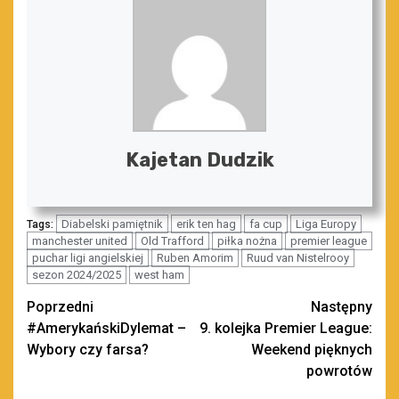
Kajetan Dudzik
Diabelski pamiętnik
erik ten hag
fa cup
Liga Europy
Tags:
manchester united
Old Trafford
piłka nożna
premier league
puchar ligi angielskiej
Ruben Amorim
Ruud van Nistelrooy
sezon 2024/2025
west ham
Zobacz
Poprzedni
Następny
#AmerykańskiDylemat –
9. kolejka Premier League:
wpisy
Wybory czy farsa?
Weekend pięknych
powrotów