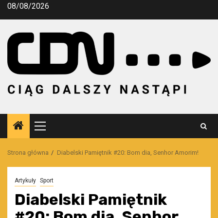
Przejdź
08/08/2026
do
treści
Menu
główne
Strona główna
Diabelski Pamiętnik #20: Bom dia, Senhor Amorim!
Artykuły
Sport
Diabelski Pamiętnik
#20: Bom dia, Senhor