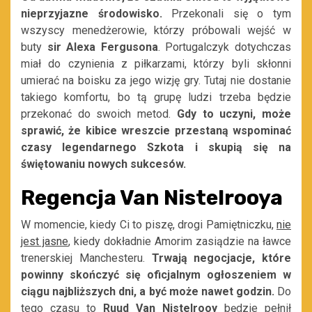
nieprzyjazne środowisko.
Przekonali się o tym
wszyscy menedżerowie, którzy próbowali wejść w
buty
sir Alexa Fergusona
. Portugalczyk dotychczas
miał do czynienia z piłkarzami, którzy byli skłonni
umierać na boisku za jego wizję gry. Tutaj nie dostanie
takiego komfortu, bo tą grupę ludzi trzeba będzie
przekonać do swoich metod.
Gdy to uczyni, może
sprawić, że kibice wreszcie przestaną wspominać
czasy legendarnego Szkota i skupią się na
świętowaniu nowych sukcesów.
Regencja Van Nistelrooya
W momencie, kiedy Ci to piszę, drogi Pamiętniczku,
nie
jest jasne
, kiedy dokładnie Amorim zasiądzie na ławce
trenerskiej Manchesteru.
Trwają negocjacje, które
powinny skończyć się oficjalnym ogłoszeniem w
ciągu najbliższych dni, a być może nawet godzin.
Do
tego czasu to
Ruud Van Nistelrooy
będzie pełnił