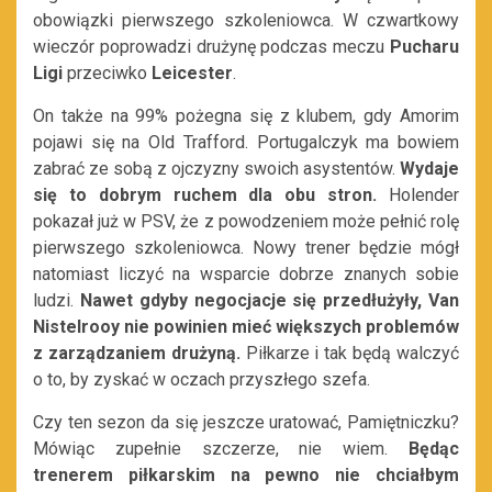
obowiązki pierwszego szkoleniowca. W czwartkowy
wieczór poprowadzi drużynę podczas meczu
Pucharu
Ligi
przeciwko
Leicester
.
On także na 99% pożegna się z klubem, gdy Amorim
pojawi się na Old Trafford. Portugalczyk ma bowiem
zabrać ze sobą z ojczyzny swoich asystentów.
Wydaje
się to dobrym ruchem dla obu stron.
Holender
pokazał już w PSV, że z powodzeniem może pełnić rolę
pierwszego szkoleniowca. Nowy trener będzie mógł
natomiast liczyć na wsparcie dobrze znanych sobie
ludzi.
Nawet gdyby negocjacje się przedłużyły, Van
Nistelrooy nie powinien mieć większych problemów
z zarządzaniem drużyną.
Piłkarze i tak będą walczyć
o to, by zyskać w oczach przyszłego szefa.
Czy ten sezon da się jeszcze uratować, Pamiętniczku?
Mówiąc zupełnie szczerze, nie wiem.
Będąc
trenerem piłkarskim na pewno nie chciałbym