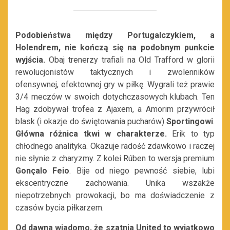
Podobieństwa między Portugalczykiem, a
Holendrem, nie kończą się na podobnym punkcie
wyjścia.
Obaj trenerzy trafiali na Old Trafford w glorii
rewolucjonistów taktycznych i zwolenników
ofensywnej, efektownej gry w piłkę. Wygrali też prawie
3/4 meczów w swoich dotychczasowych klubach. Ten
Hag zdobywał trofea z Ajaxem, a Amorim przywrócił
blask (i okazje do świętowania pucharów)
Sportingowi
.
Główna różnica tkwi w charakterze.
Erik to typ
chłodnego analityka. Okazuje radość zdawkowo i raczej
nie słynie z charyzmy. Z kolei Rúben to wersja premium
Gonçalo Feio
. Bije od niego pewność siebie, lubi
ekscentryczne zachowania. Unika wszakże
niepotrzebnych prowokacji, bo ma doświadczenie z
czasów bycia piłkarzem.
Od dawna wiadomo, że szatnia United to wyjątkowo