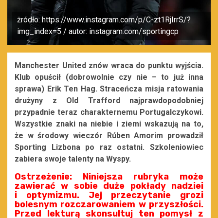
żródło: https://www.instagram.com/p/C-zt1RjIrrS/?
img_index=5 / autor: instagram.com/sportingcp
Manchester United znów wraca do punktu wyjścia.
Klub opuścił (dobrowolnie czy nie – to już inna
sprawa) Erik Ten Hag. Straceńcza misja ratowania
drużyny z Old Trafford najprawdopodobniej
przypadnie teraz charakternemu Portugalczykowi.
Wszystkie znaki na niebie i ziemi wskazują na to,
że w środowy wieczór Rúben Amorim prowadził
Sporting Lizbona po raz ostatni. Szkoleniowiec
zabiera swoje talenty na Wyspy.
Ostrzeżenie: Niniejsza rubryka może
zawierać w sobie duże pokłady nadziei
i optymizmu. Jej przeczytanie grozi
bolesnym rozczarowaniem w przyszłości.
Przed lekturą skonsultuj ten pomysł z