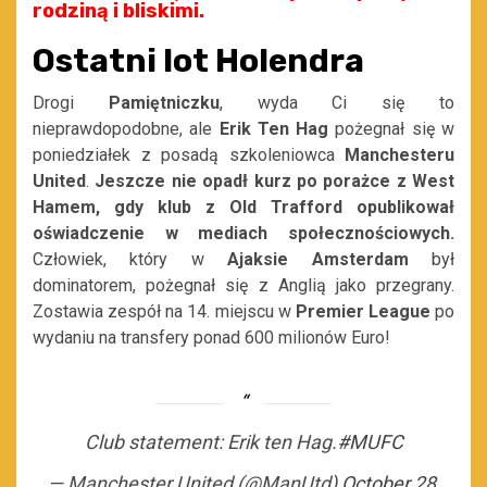
rodziną i bliskimi.
Ostatni lot Holendra
Drogi
Pamiętniczku
, wyda Ci się to
nieprawdopodobne, ale
Erik Ten Hag
pożegnał się w
poniedziałek z posadą szkoleniowca
Manchesteru
United
.
Jeszcze nie opadł kurz po porażce z West
Hamem, gdy klub z Old Trafford opublikował
oświadczenie w mediach społecznościowych.
Człowiek, który w
Ajaksie Amsterdam
był
dominatorem, pożegnał się z Anglią jako przegrany.
Zostawia zespół na 14. miejscu w
Premier League
po
wydaniu na transfery ponad 600 milionów Euro!
Club statement: Erik ten Hag.
#MUFC
— Manchester United (@ManUtd)
October 28,