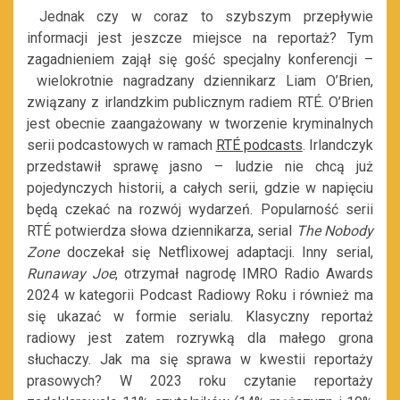
Jednak czy w coraz to szybszym przepływie
informacji jest jeszcze miejsce na reportaż? Tym
zagadnieniem zajął się gość specjalny konferencji –
wielokrotnie nagradzany dziennikarz Liam O’Brien,
związany z irlandzkim publicznym radiem RTÉ. O’Brien
jest obecnie zaangażowany w tworzenie kryminalnych
serii podcastowych w ramach
RTÉ podcasts
. Irlandczyk
przedstawił sprawę jasno – ludzie nie chcą już
pojedynczych historii, a całych serii, gdzie w napięciu
będą czekać na rozwój wydarzeń. Popularność serii
RTÉ potwierdza słowa dziennikarza, serial
The Nobody
Zone
doczekał się Netflixowej adaptacji. Inny serial,
Runaway Joe
, otrzymał nagrodę IMRO Radio Awards
2024 w kategorii Podcast Radiowy Roku i również ma
się ukazać w formie serialu. Klasyczny reportaż
radiowy jest zatem rozrywką dla małego grona
słuchaczy. Jak ma się sprawa w kwestii reportaży
prasowych? W 2023 roku czytanie reportaży