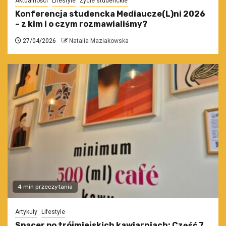
Aktualności
Lifestyle
Życie studenckie
Konferencja studencka Mediaucze(L)ni 2026
– z kim i o czym rozmawialiśmy?
27/04/2026
Natalia Maziakowska
4 min przeczytania
Artykuły
Lifestyle
Spacer po trójmiejskich kawiarniach: Część 7