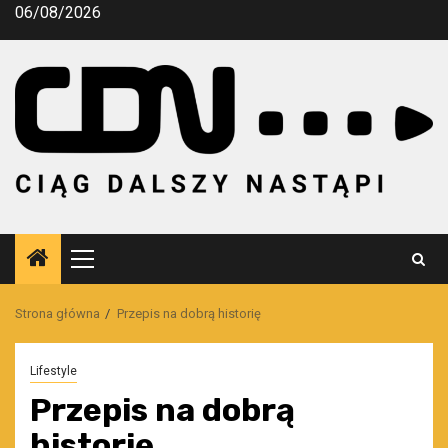
Przejdź
06/08/2026
do
treści
Menu
główne
Strona główna
Przepis na dobrą historię
Lifestyle
Przepis na dobrą
historię