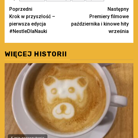
Zobacz
Poprzedni
Następny
Krok w przyszłość –
Premiery filmowe
wpisy
pierwsza edycja
października i kinowe hity
#NestleDlaNauki
września
WIĘCEJ HISTORII