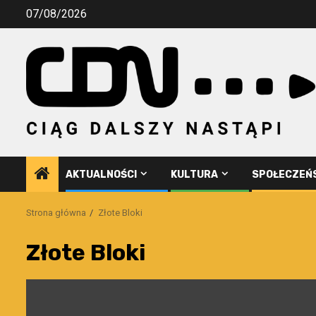
Przejdź
07/08/2026
do
treści
AKTUALNOŚCI
KULTURA
SPOŁECZEŃ
Strona główna
Złote Bloki
Złote Bloki