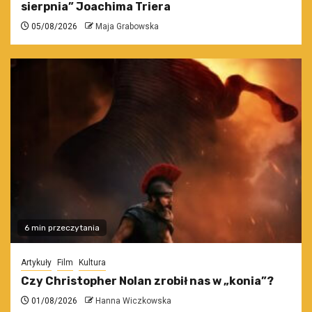
sierpnia” Joachima Triera
05/08/2026
Maja Grabowska
6 min przeczytania
Artykuły
Film
Kultura
Czy Christopher Nolan zrobił nas w „konia”?
01/08/2026
Hanna Wiczkowska