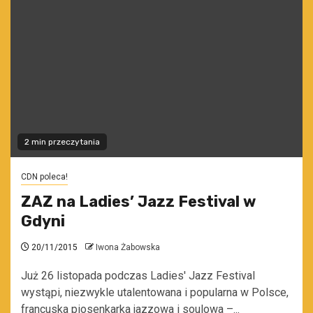
2 min przeczytania
CDN poleca!
ZAZ na Ladies’ Jazz Festival w
Gdyni
20/11/2015
Iwona Żabowska
Już 26 listopada podczas Ladies' Jazz Festival
wystąpi, niezwykle utalentowana i popularna w Polsce,
francuska piosenkarka jazzowa i soulowa –...