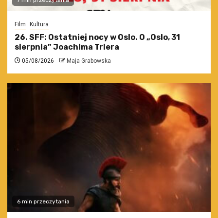
7 min przeczytania
Film
Kultura
26. SFF: Ostatniej nocy w Oslo. O „Oslo, 31
sierpnia” Joachima Triera
05/08/2026
Maja Grabowska
6 min przeczytania