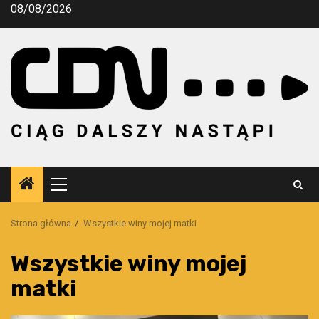
Przejdź
08/08/2026
do
treści
Menu
główne
Strona główna
Wszystkie winy mojej matki
Wszystkie winy mojej
matki