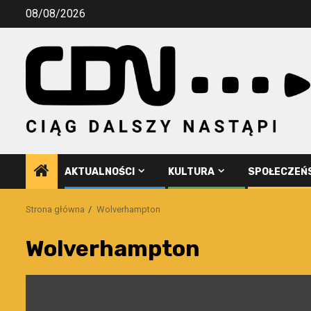
Przejdź
08/08/2026
do
treści
AKTUALNOŚCI
KULTURA
SPOŁECZEŃ
Strona główna
Wolverhampton
Wolverhampton