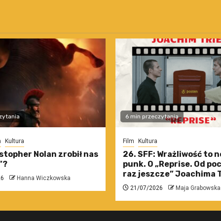
zytania
6 min przeczytania
m
Kultura
Film
Kultura
stopher Nolan zrobił nas
26. SFF: Wrażliwość to 
”?
punk. O „Reprise. Od po
raz jeszcze” Joachima T
26
Hanna Wiczkowska
21/07/2026
Maja Grabowska