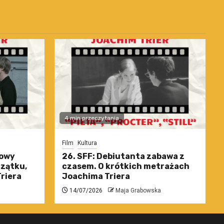
4 min przeczytania
Film
Kultura
nowy
26. SFF: Debiutanta zabawa z
czątku,
czasem. O krótkich metrażach
riera
Joachima Triera
14/07/2026
Maja Grabowska