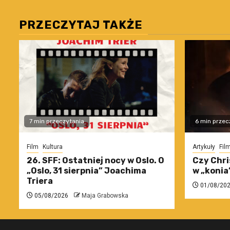
PRZECZYTAJ TAKŻE
7 min przeczytania
6 min przec
Film
Kultura
Artykuły
Fil
26. SFF: Ostatniej nocy w Oslo. O
Czy Chri
„Oslo, 31 sierpnia” Joachima
w „konia
Triera
01/08/20
05/08/2026
Maja Grabowska